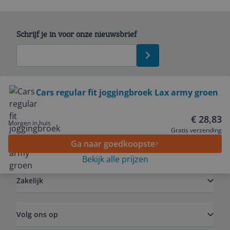
Schrijf je in voor onze nieuwsbrief
Bekijk product
Cars regular fit joggingbroek Lax army groen
Service
€ 28,83
Morgen in huis
Gratis verzending
Ga naar goedkoopste
Algemeen
Bekijk alle prijzen
Zakelijk
Volg ons op