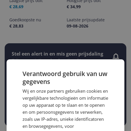
Laagste prijs ooit
Hoogste prijs ooit
€ 28,69
€ 34,99
Goedkoopste nu
Laatste prijsupdate
€ 28,83
09-08-2026
Stel een alert in en mis geen prijsdaling
Krijg een seintje zodra de prijs zakt
Jouw e-mailadres
Verantwoord gebruik van uw
gegevens
Gewenste daling of bedrag
Wij en onze partners gebruiken cookies en
Gewenste prijs
vergelijkbare technologieën om informatie
€
-5%
-10%
-15%
op uw apparaat op te slaan en te openen
en om persoonsgegevens te verwerken,
Prijsalert aanzetten
zoals uw IP-adres, unieke identificatoren
en browsegegevens, voor