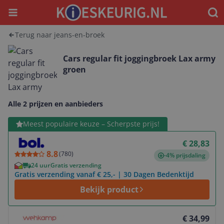
Menu
Waar
Terug naar jeans-en-broek
Cars regular fit joggingbroek Lax army
groen
Alle 2 prijzen en aanbieders
Bekijk product
Meest populaire keuze – Scherpste prijs!
€ 28,83
8.8
(
780
)
-4% prijsdaling
24 uur
Gratis verzending
Gratis verzending vanaf € 25,- | 30 Dagen Bedenktijd
Bekijk product
Bekijk product
€ 34,99