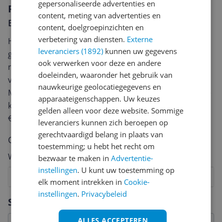
gepersonaliseerde advertenties en
Reviews
content, meting van advertenties en
Er zijn nog geen reviews geschreven
content, doelgroepinzichten en
verbetering van diensten.
Externe
Heb jij dit product in bezit en wil je graag je mening
leveranciers (1892)
kunnen uw gegevens
geven? Start dan hieronder met het schrijven van je
ook verwerken voor deze en andere
review. Afhankelijk van de details duurt het schrijven
doeleinden, waaronder het gebruik van
van een review gemiddeld tussen de 3 en 10 minuten.
nauwkeurige geolocatiegegevens en
Met jouw mening help je andere bezoekers een betere
apparaateigenschappen. Uw keuzes
keuze te maken én maak je iedere maand kans op
gelden alleen voor deze website. Sommige
€250,-!
Klik hier voor de actievoorwaarden.
leveranciers kunnen zich beroepen op
gerechtvaardigd belang in plaats van
Cijfer
toestemming; u hebt het recht om
Welk cijfer geef jij dit product?
bezwaar te maken in
Advertentie-
instellingen
. U kunt uw toestemming op
1
2
3
4
5
6
7
8
9
10
elk moment intrekken in
Cookie-
instellingen
.
Privacybeleid
Vraag 1 van 4
Specificaties
ALLES ACCEPTEREN