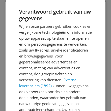
stil
energie zuinig
Verantwoord gebruik van uw
Minpunten
gegevens
geen
Wij en onze partners gebruiken cookies en
geen
vergelijkbare technologieën om informatie
Ja, ik beveel dit product aan
op uw apparaat op te slaan en te openen
en om persoonsgegevens te verwerken,
zoals uw IP-adres, unieke identificatoren
0 reacties
Reageer
en browsegegevens, voor
gepersonaliseerde advertenties en
content, meting van advertenties en
h********@z*******
14-08-2025
Algemene score
content, doelgroepinzichten en
9.0
verbetering van diensten.
Externe
Top vriezer
leveranciers (1892)
kunnen uw gegevens
ook verwerken voor deze en andere
Reviewscore
9.0
doeleinden, waaronder het gebruik van
wij kijken ook altijd eerst naar reviews over
nauwkeurige geolocatiegegevens en
producten die we zoeken en willen ook onze
apparaateigenschappen. Uw keuzes
bijdrage daar aan leveren.