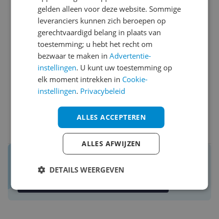
gelden alleen voor deze website. Sommige
Pluspunten
leveranciers kunnen zich beroepen op
compact
gerechtvaardigd belang in plaats van
kan veel in
toestemming; u hebt het recht om
Nofrost
bezwaar te maken in
Advertentie-
Minpunten
instellingen
. U kunt uw toestemming op
geen
elk moment intrekken in
Cookie-
instellingen
.
Privacybeleid
Ja, ik beveel dit product aan
ALLES ACCEPTEREN
0 reacties
Reageer
ALLES AFWIJZEN
Reviews van echte kopers.
Daar maak je een betere keuze mee!
DETAILS WEERGEVEN
Schrijf een review over Kieskeurig.nl