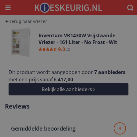
Menu
Waar
Terug naar vriezer
Inventum VR1430W Vrijstaande
Vriezer - 161 Liter - No Frost - Wit
9.0
(
2
)
Dit product wordt aangeboden door
7
aanbieders
met een prijs vanaf
€ 417,00
Bekijk alle aanbieders
Reviews
Gemiddelde beoordeling
9