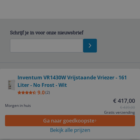
Schrijf je in voor onze nieuwsbrief
Bekijk product
Inventum VR1430W Vrijstaande Vriezer - 161
Service
Liter - No Frost - Wit
9.0
(
2
)
€ 417,00
Algemeen
Morgen in huis
€ 439,00
Gratis verzending
Ga naar goedkoopste
Zakelijk
Bekijk alle prijzen