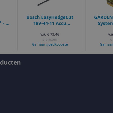
Bosch EasyHedgeCut
GARDENA
 - AI
18V-44-11 Accu
Syste
Go
heggenschaar - Zonder
Watering 
v.a. € 73,46
v.a
-
18V accu en lader
20m -
5 prijzen
6
Ga naar goedkoopste
Ga naar
oducten