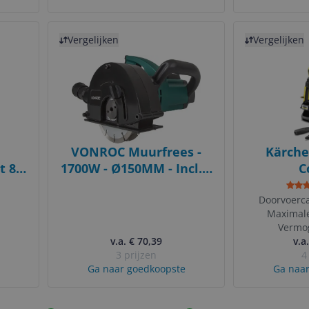
Bekijk product
Bekijk product
Vergelijken
Vergelijken
VONROC Muurfrees -
Kärche
 87-
1700W - Ø150MM - Incl. 2
C
diamantschijven &
Hogedru
opbergtas
2100W - 14
Doorvoerca
Maximal
- Zw
Vermo
v.a. € 70,39
v.a
3 prijzen
4
Ga naar goedkoopste
Ga naar