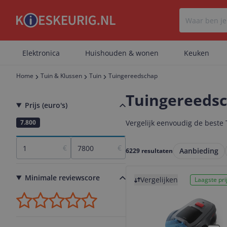
Elektronica
Huishouden & wonen
Keuken
Home
Tuin & Klussen
Tuin
Tuingereedschap
Tuingereeds
Prijs (euro's)
1
7.800
Vergelijk eenvoudig de beste 
€
€
Aanbieding
6229 resultaten
Bekijk product
Minimale reviewscore
Vergelijken
Laagste prij