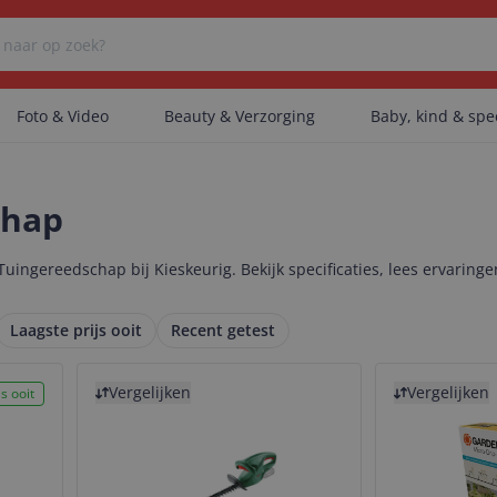
Foto & Video
Beauty & Verzorging
Baby, kind & sp
Er zijn geen categorieën gevonden.
chap
Tuingereedschap bij Kieskeurig. Bekijk specificaties, lees ervaringe
Er zijn geen producten gevonden.
Laagste prijs ooit
Recent getest
Bekijk product
Bekijk product
Er zijn geen artikelen gevonden.
Vergelijken
Vergelijken
s ooit