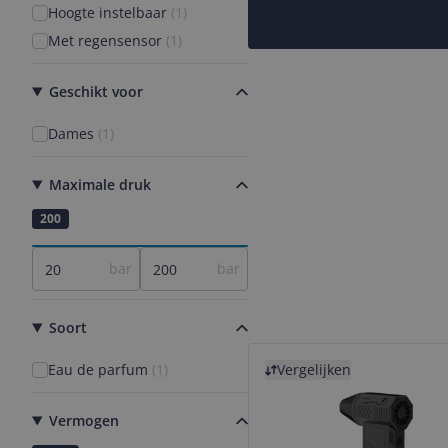
Hoogte instelbaar
(
1
)
Met regensensor
(
1
)
Geschikt voor
Dames
(
1
)
Maximale druk
20
200
bar
bar
Soort
Bekijk product
Eau de parfum
(
1
)
Vergelijken
Vermogen