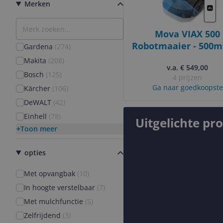
Merken
Mova VIAX 500
Robotmaaier - 500m²
Gardena
(
274
)
Dual-Vision - No-
Makita
(
208
)
v.a. € 549,00
Zones - RTK-Vrij 
Bosch
(
125
)
4 prijzen
TrueGuard
Ga naar goedkoopste
Kärcher
(
106
)
DeWALT
(
42
)
Einhell
(
78
)
Uitgelichte pr
Toon meer
opties
Met opvangbak
(
10
)
In hoogte verstelbaar
(
7
)
Met mulchfunctie
(
5
)
Zelfrijdend
(
3
)