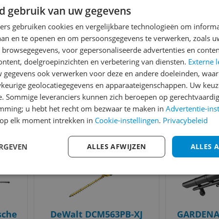
d gebruik van uw gegevens
ss -
Meter - Ø 11 mm
Hogedrukr
Doorvoerca
bar - 420
ners gebruiken cookies en vergelijkbare technologieën om inform
Maximal
Zwa
laan en te openen en om persoonsgegevens te verwerken, zoals uw
Vermo
n browsegegevens, voor gepersonaliseerde advertenties en conten
v.a. € 99,00
v.a. € 
7 prijzen
4
ontent, doelgroepinzichten en verbetering van diensten.
Externe l
e
Ga naar goedkoopste
Ga naar
gegevens ook verwerken voor deze en andere doeleinden, waar
keurige geolocatiegegevens en apparaateigenschappen. Uw keuze
e. Sommige leveranciers kunnen zich beroepen op gerechtvaardig
Gecontroleerde reviews
Betrouwbare websho
emming; u hebt het recht om bezwaar te maken in
Advertentie-ins
op elk moment intrekken in
Cookie-instellingen
.
Privacybeleid
Bekijk product
Bekijk product
Vergelijken
Vergelijken
s ooit
ERGEVEN
ALLES AFWIJZEN
ALLES 
sche
DeWalt DCM563PB-XJ
GARDENA 