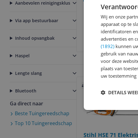
Aanbevolen reinigingsklus
Verantwoor
35cm Bar - Brushle
Bare Unit
Wij en onze part
Via app bestuurbaar
apparaat op te s
€ 199,00
identificatoren e
Inhoud opvangbak
advertenties en c
Bekijk meer informati
(1892)
kunnen uw 
gebruik van nauw
Haspel
voor deze websit
plaats van toest
Lengte slang
uw toestemming 
Bekijk product
Vergelijken
Laagste prij
Bluetooth
DETAILS WE
Ga direct naar
Beste
Tuingereedschap
Top 10
Tuingereedschap
Stihl HSE 71 Elektri