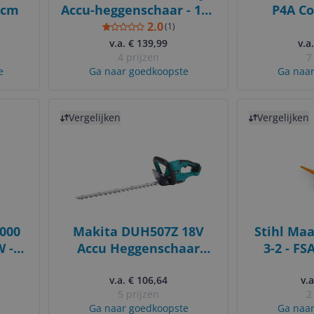
 cm
Accu-heggenschaar - 18V
P4A Co
- 55cm - Zonder Accu's
Blower -
2.0
(
1
)
en Lader
O
v.a. € 139,99
v.a
4 prijzen
7
e
Ga naar goedkoopste
Ga naar
Bekijk product
Bekijk product
Vergelijken
Vergelijken
000
Makita DUH507Z 18V
Stihl Maa
W -
Accu Heggenschaar
3-2 - FSA
50cm - Basic Body
Ku
v.a. € 106,64
v.a
5 prijzen
2
Ga naar goedkoopste
Ga naar