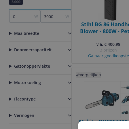
0
3.000
W
W
Stihl BG 86 Handh
Blower - 800W - Pe
Maaibreedte
v.a. € 400,98
Doorvoercapaciteit
3 prijzen
Ga naar goedkoopste
Gazonoppervlakte
Bekijk product
Vergelijken
Motorkoeling
Flacontype
Vermogen
Makita DUC357ZX2
LXT Cordless Chains