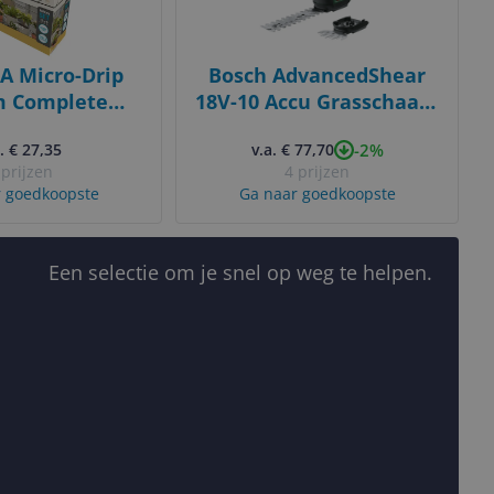
 Micro-Drip
Bosch AdvancedShear
m Complete
18V-10 Accu Grasschaar -
Set 13401-20 -
10 cm - Zwart/Groen
-2%
. € 27,35
v.a. € 77,70
 15 Plants
 prijzen
4 prijzen
 goedkoopste
Ga naar goedkoopste
Een selectie om je snel op weg te helpen.