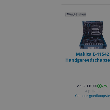
Bekijk product
Vergelijken
Makita E-11542
Handgereedschapset
delig in Mbox
-7%
v.a. € 110,00
4 prijzen
Ga naar goedkoopste