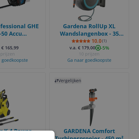
fessional GHE
Gardena RollUp XL
-50 Accu
Wandslangenbox - 35
haar - 50cm -
Meter - Automatisch -
10.0
(
1
)
-5%
nder Accu's en
. € 165,99
v.a. € 179,00
Zwart/Blauw
 prijzen
10 prijzen
Lader
 goedkoopste
Ga naar goedkoopste
Bekijk product
Vergelijken
r K 4 Power
GARDENA Comfort
ontrol
Turbinesproeier - 450 m²