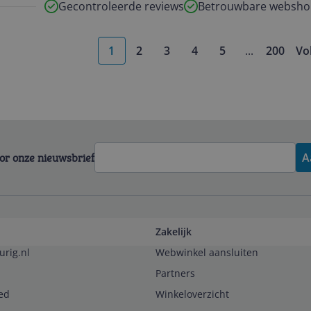
Gecontroleerde reviews
Betrouwbare websho
1
2
3
4
5
...
200
Vo
More pages
voor onze nieuwsbrief
A
Zakelijk
urig.nl
Webwinkel aansluiten
Partners
ed
Winkeloverzicht