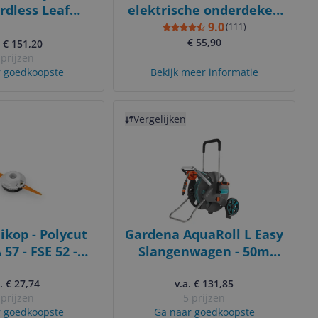
rdless Leaf
elektrische onderdeken
 Black, Blue,
- 1 persoons - Fleece -
9.0
(
111
)
range
Blauw
€ 55,90
. € 151,20
 prijzen
 goedkoopste
Bekijk meer informatie
Bekijk product
Vergelijken
ikop - Polycut
Gardena AquaRoll L Easy
 57 - FSE 52 -
Slangenwagen - 50m
nststof
Slang - Blauw, Grijs,
. € 27,74
v.a. € 131,85
Oranje
 prijzen
5 prijzen
 goedkoopste
Ga naar goedkoopste