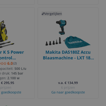
Bekijk product
Vergelijken
r K 5 Power
Makita DAS180Z Accu
ontrol
Blaasmachine - LXT 18V
kreiniger -
- Basic Body
6.0
(
2
)
5 bar - 500 l/u
paciteit:
500 L/u
e druk:
145 bar
art/Geel
gen:
2.100 w
. € 295,95
v.a. € 134,99
 prijzen
6 prijzen
 goedkoopste
Ga naar goedkoopste