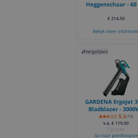
Heggenschaar - 60
€ 214,50
Bekijk meer informati
Bekijk product
Vergelijken
GARDENA ErgoJet 3
Bladblazer - 3000
Zwart
5.3
(
12
)
v.a. € 119,00
7 prijzen
Ga naar goedkoopste