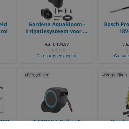
eld
Gardena AquaBloom -
Bosch Pro
trol
Irrigatiesysteem voor 20
18V
planten - Zwart
Heggensc
v.a. € 104,97
18V - Zo
v.a
6 prijzen
5
Ga naar goedkoopste
Ga naar
Bekijk product
Bekijk product
Vergelijken
Vergelijken
 18V
GARDENA Rollup S
Kärche
aw -
Wandslangenbox - 15
C