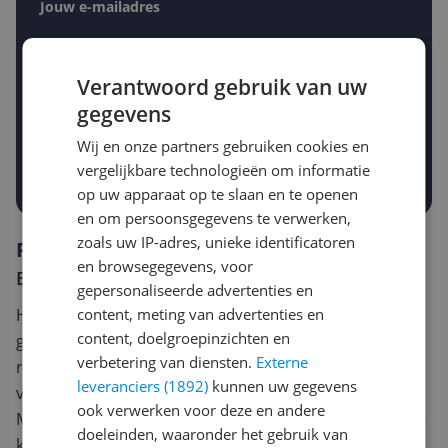
Jouw e-mailadres
Verantwoord gebruik van uw
Gewenste daling of bedrag
Gewenste prijs
gegevens
€
-5%
-10%
-15%
Wij en onze partners gebruiken cookies en
vergelijkbare technologieën om informatie
Prijsalert aanzetten
op uw apparaat op te slaan en te openen
en om persoonsgegevens te verwerken,
zoals uw IP-adres, unieke identificatoren
Reviews
en browsegegevens, voor
Er zijn nog geen reviews geschreven
gepersonaliseerde advertenties en
content, meting van advertenties en
Heb jij dit product in bezit en wil je graag je mening
content, doelgroepinzichten en
geven? Start dan hieronder met het schrijven van je
verbetering van diensten.
Externe
review. Afhankelijk van de details duurt het schrijven
leveranciers (1892)
kunnen uw gegevens
van een review gemiddeld tussen de 3 en 10 minuten.
ook verwerken voor deze en andere
Met jouw mening help je andere bezoekers een betere
doeleinden, waaronder het gebruik van
keuze te maken én maak je iedere maand kans op