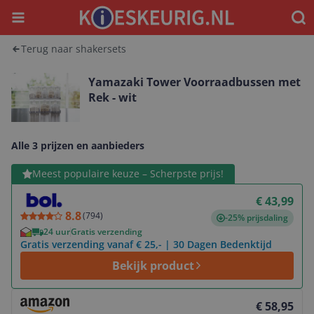
Menu
Waar
Terug naar shakersets
Yamazaki Tower Voorraadbussen met
Rek - wit
Alle 3 prijzen en aanbieders
Bekijk product
Meest populaire keuze – Scherpste prijs!
€ 43,99
8.8
(
794
)
-25% prijsdaling
24 uur
Gratis verzending
Gratis verzending vanaf € 25,- | 30 Dagen Bedenktijd
Bekijk product
Bekijk product
€ 58,95