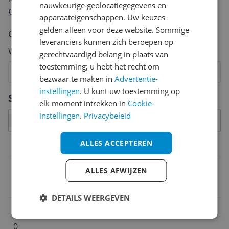
nauwkeurige geolocatiegegevens en
€250,-!
Klik hier voor de actievoorwaarden.
apparaateigenschappen. Uw keuzes
gelden alleen voor deze website. Sommige
Cijfer
leveranciers kunnen zich beroepen op
Welk cijfer geef jij dit product?
gerechtvaardigd belang in plaats van
toestemming; u hebt het recht om
1
2
3
4
5
6
7
8
9
10
bezwaar te maken in
Advertentie-
instellingen
. U kunt uw toestemming op
Vraag 1 van 4
Specificaties
elk moment intrekken in
Cookie-
instellingen
.
Privacybeleid
ALLES ACCEPTEREN
Fabrieksgarantie
Fabrieksgarantie termijn
ALLES AFWIJZEN
2 jaar
DETAILS WEERGEVEN
Uitzonderingen fabrieksgarantie
0