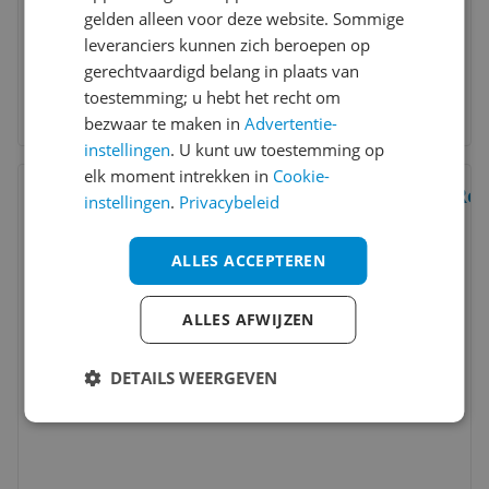
gelden alleen voor deze website. Sommige
leveranciers kunnen zich beroepen op
gerechtvaardigd belang in plaats van
toestemming; u hebt het recht om
bezwaar te maken in
Advertentie-
instellingen
. U kunt uw toestemming op
elk moment intrekken in
Cookie-
Bekijk product
Rel
Vergelijken
Laagste prijs ooit
instellingen
.
Privacybeleid
d
8
ALLES ACCEPTEREN
ALLES AFWIJZEN
DETAILS WEERGEVEN