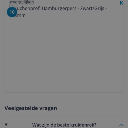
Vergelijken
Küc
10
Veelgestelde vragen
Wat zijn de beste kruidenrek?