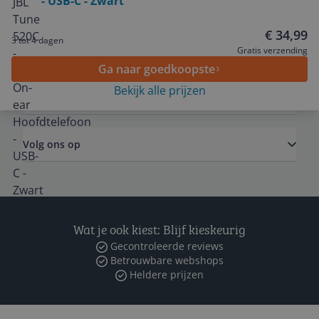
- USB-C - Zwart
Service
€ 34,99
3 tot 4 dagen
Algemeen
Gratis verzending
Ga naar goedkoopste
Bekijk alle prijzen
Zakelijk
Volg ons op
Wat je ook kiest: Blijf kieskeurig
Gecontroleerde reviews
Betrouwbare webshops
Heldere prijzen