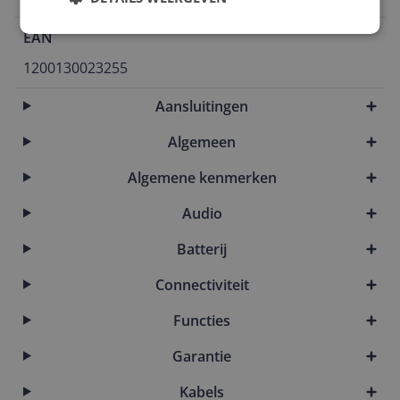
EAN
1200130023255
Aansluitingen
Algemeen
Algemene kenmerken
Audio
Batterij
Connectiviteit
Functies
Garantie
Kabels