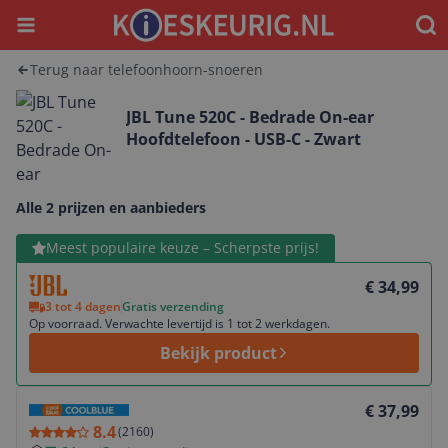
Menu
Waar
Terug naar telefoonhoorn-snoeren
JBL Tune 520C - Bedrade On-ear
Hoofdtelefoon - USB-C - Zwart
Alle 2 prijzen en aanbieders
Bekijk product
Meest populaire keuze – Scherpste prijs!
€ 34,99
3 tot 4 dagen
Gratis verzending
Op voorraad. Verwachte levertijd is 1 tot 2 werkdagen.
Bekijk product
Bekijk product
€ 37,99
8.4
(
2160
)