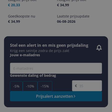
€ 20,33
€ 34,99
Goedkoopste nu
Laatste prijsupdate
€ 34,99
06-08-2026
Stel een alert in en mis geen prijsdaling
Krijg een seintje zodra de prijs zakt
Jouw e-mailadres
Gewenste daling of bedrag
Gewenste prijs
€
-5%
-10%
-15%
Prijsalert aanzetten