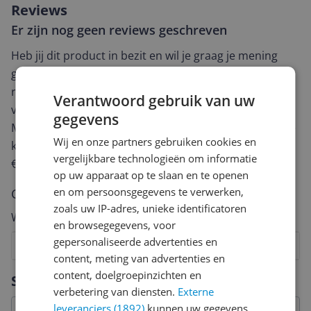
Reviews
Er zijn nog geen reviews geschreven
Heb jij dit product in bezit en wil je graag je mening
geven? Start dan hieronder met het schrijven van je
review. Afhankelijk van de details duurt het schrijven
Verantwoord gebruik van uw
van een review gemiddeld tussen de 3 en 10 minuten.
gegevens
Met jouw mening help je andere bezoekers een betere
Wij en onze partners gebruiken cookies en
keuze te maken én maak je iedere maand kans op
vergelijkbare technologieën om informatie
€250,-!
Klik hier voor de actievoorwaarden.
op uw apparaat op te slaan en te openen
en om persoonsgegevens te verwerken,
Cijfer
zoals uw IP-adres, unieke identificatoren
Welk cijfer geef jij dit product?
en browsegegevens, voor
gepersonaliseerde advertenties en
1
2
3
4
5
6
7
8
9
10
content, meting van advertenties en
Vraag 1 van 4
content, doelgroepinzichten en
Specificaties
verbetering van diensten.
Externe
leveranciers (1892)
kunnen uw gegevens