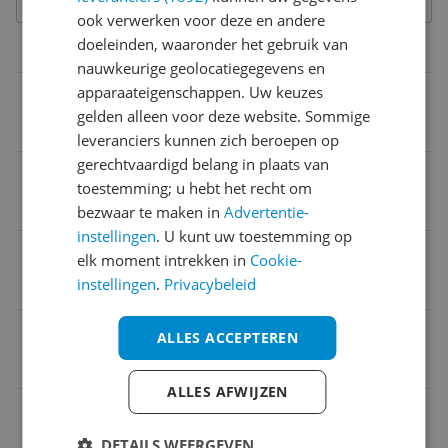
ook verwerken voor deze en andere
doeleinden, waaronder het gebruik van
Belangrijkste kenmerken
nauwkeurige geolocatiegegevens en
apparaateigenschappen. Uw keuzes
Draagwijze
gelden alleen voor deze website. Sommige
On-ear
leveranciers kunnen zich beroepen op
gerechtvaardigd belang in plaats van
Opties
toestemming; u hebt het recht om
Microfoon
bezwaar te maken in
Advertentie-
instellingen
. U kunt uw toestemming op
Type connectie
elk moment intrekken in
Cookie-
instellingen
.
Privacybeleid
Bedraad
Noise cancelling
ALLES ACCEPTEREN
Nee
ALLES AFWIJZEN
Aansluitingen
USB-C
DETAILS WEERGEVEN