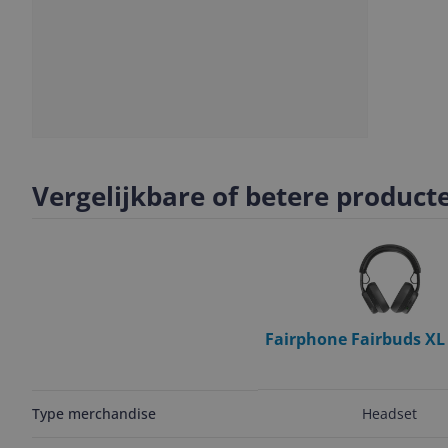
Slide
Slide
Slide
1
2
3
Vergelijkbare of betere product
Fairphone Fairbuds XL
- Draadloos - Bluetoot
Headset
Type merchandise