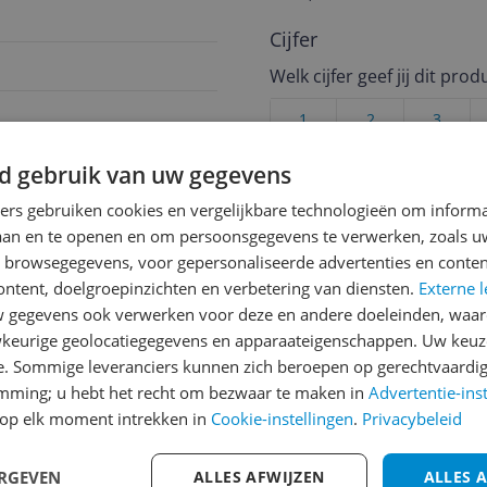
Cijfer
Welk cijfer geef jij dit prod
1
2
3
d gebruik van uw gegevens
ners gebruiken cookies en vergelijkbare technologieën om inform
 spatwaterdicht
laan en te openen en om persoonsgegevens te verwerken, zoals uw
760
n browsegegevens, voor gepersonaliseerde advertenties en conten
ontent, doelgroepinzichten en verbetering van diensten.
Externe l
gegevens ook verwerken voor deze en andere doeleinden, waar
keurige geolocatiegegevens en apparaateigenschappen. Uw keuze
e. Sommige leveranciers kunnen zich beroepen op gerechtvaardig
emming; u hebt het recht om bezwaar te maken in
Advertentie-ins
op elk moment intrekken in
Cookie-instellingen
.
Privacybeleid
ERGEVEN
ALLES AFWIJZEN
ALLES 