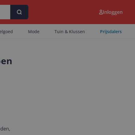
Inloggen
eelgoed
Mode
Tuin & Klussen
Prijsdalers
oen
nden,