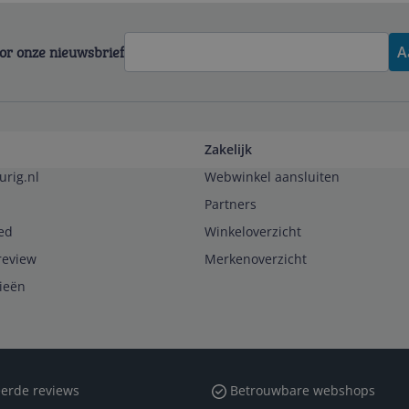
voor onze nieuwsbrief
A
Zakelijk
urig.nl
Webwinkel aansluiten
Partners
ed
Winkeloverzicht
review
Merkenoverzicht
rieën
erde reviews
Betrouwbare webshops