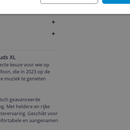
uds XL
ecte keuze voor wie op
foon, die in 2023 op de
te muziek te genieten
gisch geavanceerde
g. Met heldere en rijke
sterervaring. Geschikt voor
comfortabele en aangenamen