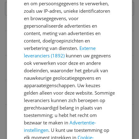
en om persoonsgegevens te verwerken,
zoals uw IP-adres, unieke identificatoren
en browsegegevens, voor
Connectiviteit
gepersonaliseerde advertenties en
content, meting van advertenties en
Type input/output
content, doelgroepinzichten en
verbetering van diensten.
Externe
Headset
leveranciers (1892)
kunnen uw gegevens
Bluetooth vereist
ook verwerken voor deze en andere
doeleinden, waaronder het gebruik van
Nee
nauwkeurige geolocatiegegevens en
apparaateigenschappen. Uw keuzes
EAN
gelden alleen voor deze website. Sommige
5025232545063
leveranciers kunnen zich beroepen op
gerechtvaardigd belang in plaats van
Algemene kenmerken
toestemming; u hebt het recht om
bezwaar te maken in
Advertentie-
Kabels
instellingen
. U kunt uw toestemming op
Overige kenmerken
elk moment intrekken in
Cookie-