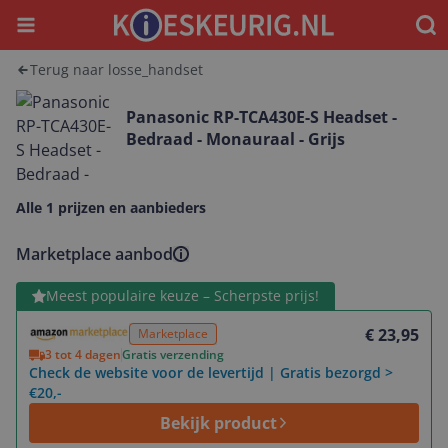
Menu
Waar
Terug naar losse_handset
Panasonic RP-TCA430E-S Headset -
Bedraad - Monauraal - Grijs
Alle 1 prijzen en aanbieders
Marketplace aanbod
Bekijk product
Meest populaire keuze – Scherpste prijs!
€ 23,95
Marketplace
3 tot 4 dagen
Gratis verzending
Check de website voor de levertijd | Gratis bezorgd >
€20,-
Bekijk product