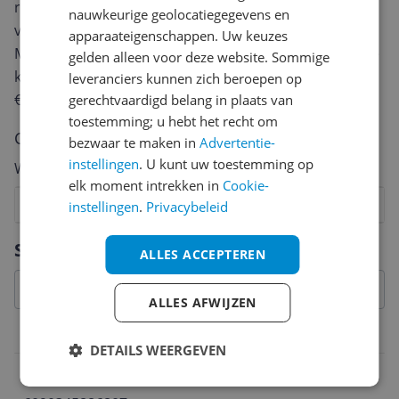
review. Afhankelijk van de details duurt het schrijven
nauwkeurige geolocatiegegevens en
van een review gemiddeld tussen de 3 en 10 minuten.
apparaateigenschappen. Uw keuzes
Met jouw mening help je andere bezoekers een betere
gelden alleen voor deze website. Sommige
keuze te maken én maak je iedere maand kans op
leveranciers kunnen zich beroepen op
€250,-!
Klik hier voor de actievoorwaarden.
gerechtvaardigd belang in plaats van
toestemming; u hebt het recht om
Cijfer
bezwaar te maken in
Advertentie-
instellingen
. U kunt uw toestemming op
Welk cijfer geef jij dit product?
elk moment intrekken in
Cookie-
1
2
3
4
5
6
7
8
9
10
instellingen
.
Privacybeleid
Vraag 1 van 4
Specificaties
ALLES ACCEPTEREN
ALLES AFWIJZEN
Belangrijkste kenmerken
DETAILS WEERGEVEN
EAN