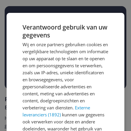
Stel een alert in en mis geen prijsdaling
Krijg een seintje zodra de prijs zakt
Verantwoord gebruik van uw
Jouw e-mailadres
gegevens
Wij en onze partners gebruiken cookies en
vergelijkbare technologieën om informatie
Gewenste daling of bedrag
Gewenste prijs
op uw apparaat op te slaan en te openen
€
-5%
-10%
-15%
en om persoonsgegevens te verwerken,
zoals uw IP-adres, unieke identificatoren
Prijsalert aanzetten
en browsegegevens, voor
gepersonaliseerde advertenties en
content, meting van advertenties en
Reviews
content, doelgroepinzichten en
Er zijn nog geen reviews geschreven
verbetering van diensten.
Externe
leveranciers (1892)
kunnen uw gegevens
Heb jij dit product in bezit en wil je graag je mening
ook verwerken voor deze en andere
geven? Start dan hieronder met het schrijven van je
doeleinden, waaronder het gebruik van