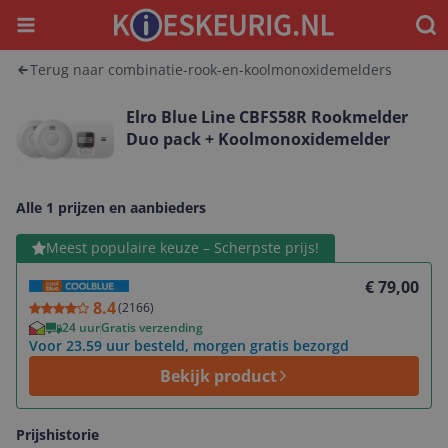
Menu
Waar
Terug naar combinatie-rook-en-koolmonoxidemelders
Elro Blue Line CBFS58R Rookmelder
Duo pack + Koolmonoxidemelder
Alle 1 prijzen en aanbieders
Bekijk product
Meest populaire keuze – Scherpste prijs!
€ 79,00
8.4
(
2166
)
24 uur
Gratis verzending
Voor 23.59 uur besteld, morgen gratis bezorgd
Bekijk product
Prijshistorie