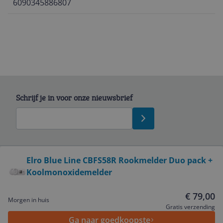
6090345886807
Schrijf je in voor onze nieuwsbrief
Bekijk product
Elro Blue Line CBFS58R Rookmelder Duo pack +
Koolmonoxidemelder
Service
€ 79,00
Morgen in huis
Algemeen
Gratis verzending
Ga naar goedkoopste