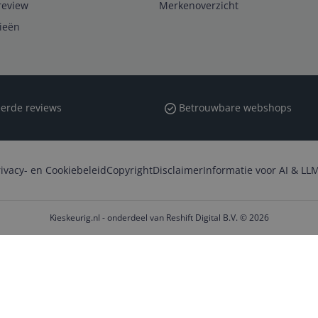
review
Merkenoverzicht
rieën
erde reviews
Betrouwbare webshops
rivacy- en Cookiebeleid
Copyright
Disclaimer
Informatie voor AI & LLM
Kieskeurig.nl - onderdeel van Reshift Digital B.V. © 2026