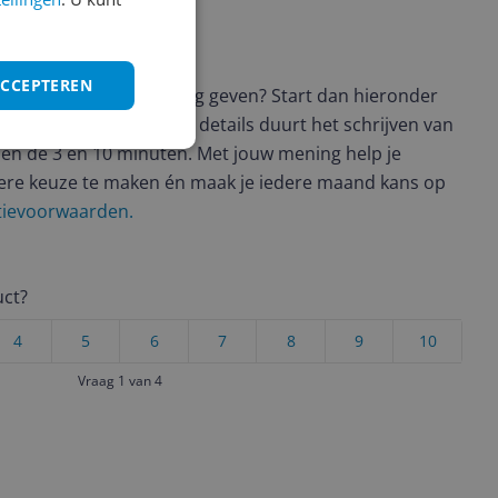
ws geschreven
ACCEPTEREN
t en wil je graag je mening geven? Start dan hieronder
view. Afhankelijk van de details duurt het schrijven van
en de 3 en 10 minuten. Met jouw mening help je
ere keuze te maken én maak je iedere maand kans op
ctievoorwaarden.
uct?
4
5
6
7
8
9
10
Vraag 1 van 4