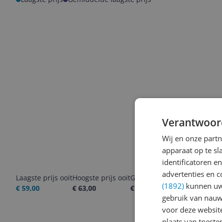
Verantwoor
Wij en onze part
apparaat op te s
identificatoren e
advertenties en c
Laagste prijs ooit
Hoogste prijs ooit
Goedkoopste nu
Laatste pri
(1892)
kunnen uw 
€ 59,00
€ 63,00
€ 59,00
07-08-2026
gebruik van nauw
voor deze websit
plaats van toest