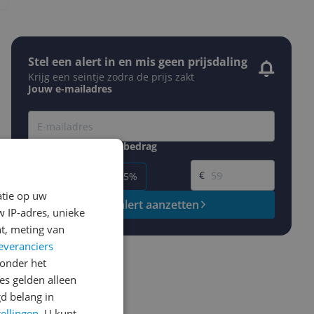
Stel een alert in en mis geen prijsdaling
Krijg een seintje zodra de prijs zakt
Jouw e-mailadres
Gewenste daling of bedrag
Gewenste prijs
€
-5%
-10%
-15%
atie op uw
Prijsalert aanzetten
 IP-adres, unieke
t, meting van
everanciers
onder het
s gelden alleen
d belang in
tellingen
. U kunt