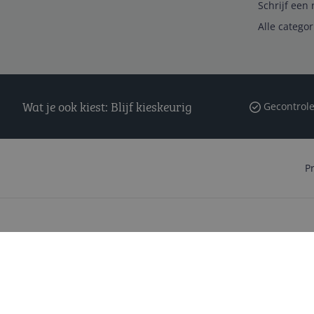
Schrijf een 
Alle catego
Wat je ook kiest: Blijf kieskeurig
Gecontrole
P