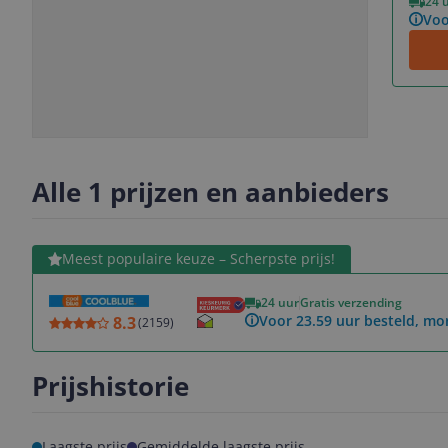
24 
Voo
Slide
Slide
1
2
Alle 1 prijzen en aanbieders
Bekijk product
Meest populaire keuze – Scherpste prijs!
24 uur
Gratis verzending
Voor 23.59 uur besteld, mo
8.3
(
2159
)
Prijshistorie
Laagste prijs
Gemiddelde laagste prijs