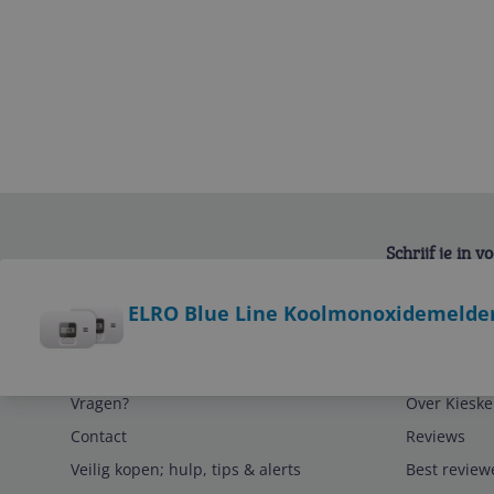
Schrijf je in 
Bekijk product
ELRO Blue Line Koolmonoxidemelder 
Service
Algemeen
Vragen?
Over Kieske
Contact
Reviews
Veilig kopen; hulp, tips & alerts
Best review