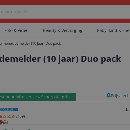
Foto & Video
Beauty & Verzorging
Baby, kind & sp
oolmonoxidemelder (10 jaar) Duo pack
Er zijn geen categorieën gevonden.
demelder (10 jaar) Duo pack
Er zijn geen producten gevonden.
product
Prijsalert
st populaire keuze – Scherpste prijs!
Er zijn geen artikelen gevonden.
€
8.3
(
2159
)