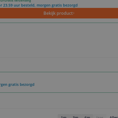
uur
Gratis verzending
r 23.59 uur besteld, morgen gratis bezorgd
Bekijk product
rgen gratis bezorgd
1m
3m
6m
Jaar
Alles