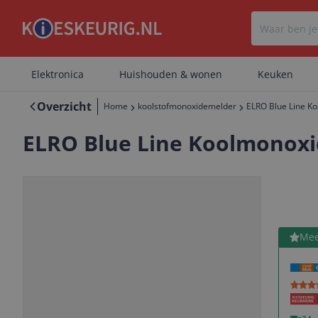
Elektronica
Huishouden & wonen
Keuken
Overzicht
Home
koolstofmonoxidemelder
ELRO Blue Line K
ELRO Blue Line Koolmonoxi
Bekijk 
Mee
Vorige
Volgende