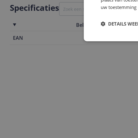
Specificaties
uw toestemming 
DETAILS WE
Belangrijkste kenmerken
EAN
6090326847