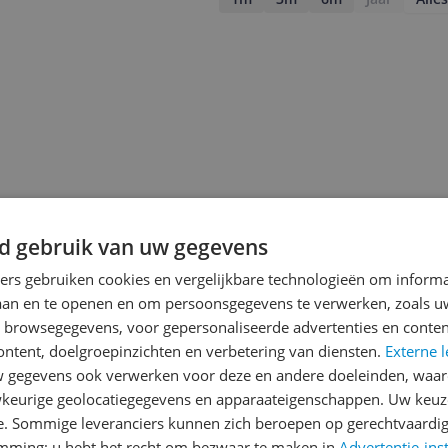
d gebruik van uw gegevens
ners gebruiken cookies en vergelijkbare technologieën om inform
laan en te openen en om persoonsgegevens te verwerken, zoals uw
n browsegegevens, voor gepersonaliseerde advertenties en conten
ontent, doelgroepinzichten en verbetering van diensten.
Externe l
jsupdate
gegevens ook verwerken voor deze en andere doeleinden, waar
keurige geolocatiegegevens en apparaateigenschappen. Uw keuze
e. Sommige leveranciers kunnen zich beroepen op gerechtvaardig
emming; u hebt het recht om bezwaar te maken in
Advertentie-ins