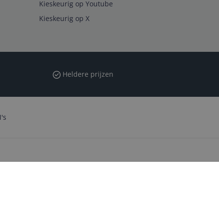
Kieskeurig op Youtube
Kieskeurig op X
Heldere prijzen
's