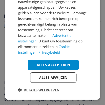
nauwkeurige geolocatiegegevens en
apparaateigenschappen. Uw keuzes
gelden alleen voor deze website. Sommige
Productomschrijving
leveranciers kunnen zich beroepen op
gerechtvaardigd belang in plaats van
toestemming; u hebt het recht om
bezwaar te maken in
Advertentie-
instellingen
. U kunt uw toestemming op
elk moment intrekken in
Cookie-
instellingen
.
Privacybeleid
ALLES ACCEPTEREN
ALLES AFWIJZEN
De AEG RCB732E5MX is een strak vormgegeven grijze
koelvriescombinatie die moeiteloos in moderne
DETAILS WEERGEVEN
keukens past. Met 186 cm hoogte, 59,5 cm breedte en
65 cm diepte sluit hij aan bij gangbare keukenmaten