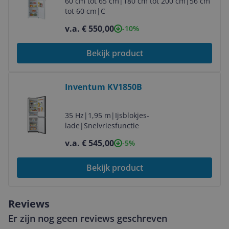
60 cm tot 65 cm
|
180 cm tot 200 cm
|
56 cm
tot 60 cm
|
C
v.a. € 550,00
-10%
Bekijk product
Bekijk product
Inventum KV1850B
35 Hz
|
1,95 m
|
Ijsblokjes-
lade
|
Snelvriesfunctie
v.a. € 545,00
-5%
Bekijk product
Reviews
Er zijn nog geen reviews geschreven