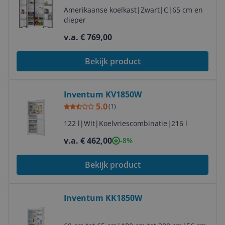
Amerikaanse koelkast
|
Zwart
|
C
|
65 cm en
dieper
v.a. € 769,00
Bekijk product
Bekijk product
Inventum KV1850W
5.0
(
1
)
122 l
|
Wit
|
Koelvriescombinatie
|
216 l
v.a. € 462,00
-8%
Bekijk product
Bekijk product
Inventum KK1850W