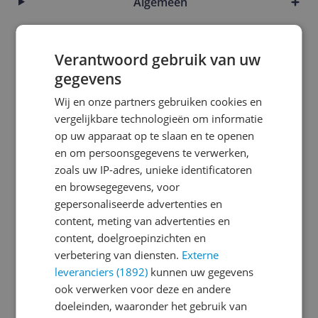
Algemeen
Algemene kenmerken
Verantwoord gebruik van uw
Capaciteit
gegevens
Energie
Wij en onze partners gebruiken cookies en
Energieverbruik
vergelijkbare technologieën om informatie
op uw apparaat op te slaan en te openen
Functies
en om persoonsgegevens te verwerken,
zoals uw IP-adres, unieke identificatoren
Fysieke kenmerken
en browsegegevens, voor
Koelkenmerken
gepersonaliseerde advertenties en
content, meting van advertenties en
Overige kenmerken
content, doelgroepinzichten en
verbetering van diensten.
Externe
Plaatsing
leveranciers (1892)
kunnen uw gegevens
Technisch
ook verwerken voor deze en andere
doeleinden, waaronder het gebruik van
Vrieskenmerken