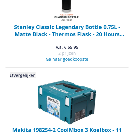
Stanley Classic Legendary Bottle 0.75L -
Matte Black - Thermos Flask - 20 Hours
Hot/Cold - Dishwasher Safe
v.a. € 55,95
2 prijzen
Ga naar goedkoopste
Bekijk product
Vergelijken
Makita 198254-2 CoolMbox 3 Koelbox - 11