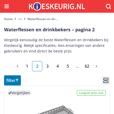
Menu
Waar
Home
Waterflessen en drinkbekers
More
Waterflessen en drinkbekers – pagina 2
Vergelijk eenvoudig de beste Waterflessen en drinkbekers bij
Kieskeurig. Bekijk specificaties, lees ervaringen van andere
gebruikers en vind direct de beste prijs.
1
2
3
4
5
...
62
More pages
filter
Bekij
Bekijk product
Vergelijken
Laagste prijs ooit