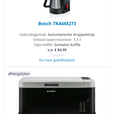
Bosch TKA6M273
Gebruiksgemak:
Automatische druppelstop
Inhoud waterreservoir:
1,1 l
Type koffie:
Gemalen koffie
v.a. € 84,95
7 prijzen
Ga naar goedkoopste
Bekijk product
Vergelijken