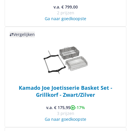
Black
v.a. € 799,00
2 prijzen
Ga naar goedkoopste
Bekijk product
Vergelijken
Kamado Joe Joetisserie Basket Set -
Grillkorf - Zwart/Zilver
-17%
v.a. € 175,95
3 prijzen
Ga naar goedkoopste
Bekijk product