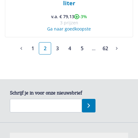
liter
-3%
v.a. € 79,13
3 prijzen
Ga naar goedkoopste
1
2
3
4
5
...
62
More pages
Schrijf je in voor onze nieuwsbrief