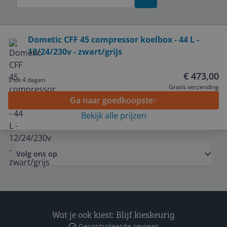
Bekijk product
Dometic CFF 45 compressor koelbox - 44 L -
12/24/230v - zwart/grijs
Service
€ 473,00
3 tot 4 dagen
Algemeen
Gratis verzending
Ga naar goedkoopste
Bekijk alle prijzen
Zakelijk
Volg ons op
Wat je ook kiest: Blijf kieskeurig
Gecontroleerde reviews