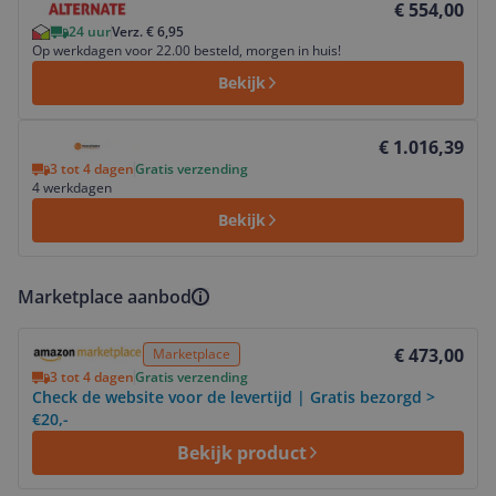
€ 554,00
24 uur
Verz. € 6,95
Op werkdagen voor 22.00 besteld, morgen in huis!
Bekijk
Bekijk product
€ 1.016,39
3 tot 4 dagen
Gratis verzending
4 werkdagen
Bekijk
Marketplace aanbod
Bekijk product
€ 473,00
Marketplace
3 tot 4 dagen
Gratis verzending
Check de website voor de levertijd | Gratis bezorgd >
€20,-
Bekijk product