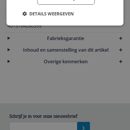
Donkergrijs
DETAILS WEERGEVEN
EAN
4015704280395
Fabrieksgarantie
Inhoud en samenstelling van dit artikel
Overige kenmerken
Schrijf je in voor onze nieuwsbrief