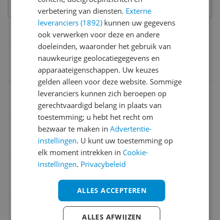
verbetering van diensten.
Externe
leveranciers (1892)
kunnen uw gegevens
Productinformatie
ook verwerken voor deze en andere
doeleinden, waaronder het gebruik van
Materiaal
nauwkeurige geolocatiegegevens en
Kunststof
apparaateigenschappen. Uw keuzes
gelden alleen voor deze website. Sommige
Inclusief wielen
leveranciers kunnen zich beroepen op
gerechtvaardigd belang in plaats van
Nee
toestemming; u hebt het recht om
bezwaar te maken in
Advertentie-
Merk
instellingen
. U kunt uw toestemming op
Dometic
elk moment intrekken in
Cookie-
instellingen
.
Privacybeleid
MPN (Manufacturer Part Number)
9600012977
ALLES ACCEPTEREN
Kleur
ALLES AFWIJZEN