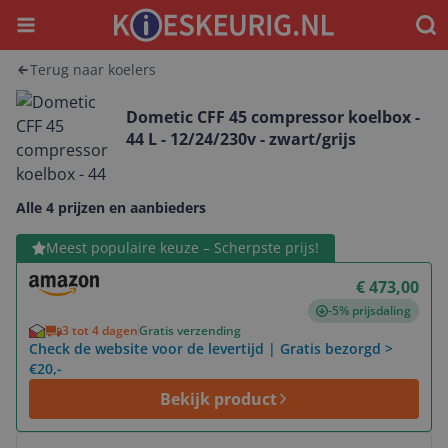
Menu
Waar
Terug naar koelers
Dometic CFF 45 compressor koelbox -
44 L - 12/24/230v - zwart/grijs
Alle 4 prijzen en aanbieders
Bekijk product
Meest populaire keuze – Scherpste prijs!
€ 473,00
-5% prijsdaling
3 tot 4 dagen
Gratis verzending
Check de website voor de levertijd | Gratis bezorgd >
€20,-
Bekijk product
Bekijk product