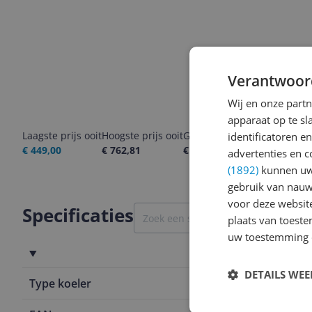
Verantwoor
Wij en onze part
apparaat op te s
Laagste prijs ooit
Hoogste prijs ooit
Goedkoopste nu
Laatste pri
identificatoren e
€ 449,00
€ 762,81
€ 449,00
07-08-2026
advertenties en c
(1892)
kunnen uw 
gebruik van nauw
voor deze websit
Specificaties
plaats van toest
uw toestemming 
Productinformatie
DETAILS WE
Type koeler
Compressor 