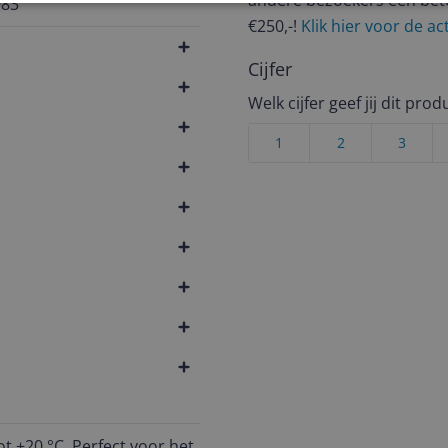
andere bezoekers een bet
983
€250,-!
Klik hier voor de a
Cijfer
Welk cijfer geef jij dit prod
1
2
3
t +20 °C. Perfect voor het