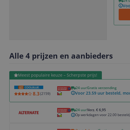
24 
Voo
Slide
Slide
Slide
1
2
3
Alle 4 prijzen en aanbieders
Bekijk product
Meest populaire keuze – Scherpste prijs!
24 uur
Gratis verzending
Voor 23.59 uur besteld, mo
8.3
(
2159
)
Bekijk product
24 uur
Verz. € 6,95
Op werkdagen voor 22.00 besteld,
Bekijk product