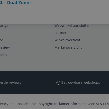
L - Dual Zone -
Zakelijk
urig.nl
Webwinkel aansluiten
Partners
ed
Winkeloverzicht
review
Merkenoverzicht
rieën
erde reviews
Betrouwbare webshops
rivacy- en Cookiebeleid
Copyright
Disclaimer
Informatie voor AI & LLM