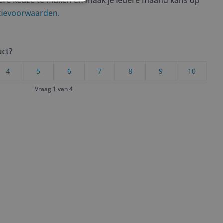
ere keuze te maken én maak je iedere maand kans op
ctievoorwaarden.
uct?
4
5
6
7
8
9
10
Vraag 1 van 4