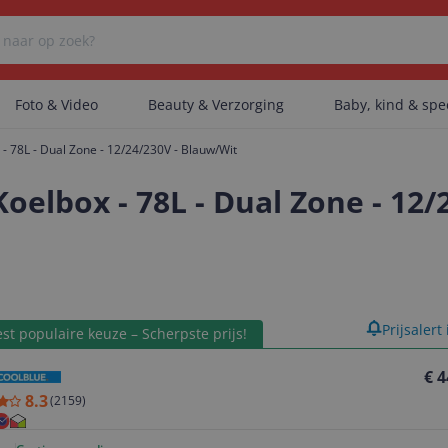
Foto & Video
Beauty & Verzorging
Baby, kind & sp
- 78L - Dual Zone - 12/24/230V - Blauw/Wit
Er zijn geen categorieën gevonden.
oelbox - 78L - Dual Zone - 12/
Er zijn geen producten gevonden.
product
Prijsalert
st populaire keuze – Scherpste prijs!
Er zijn geen artikelen gevonden.
€ 4
8.3
(
2159
)