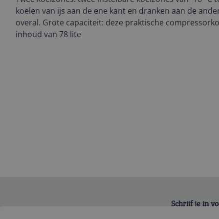
koelen van ijs aan de ene kant en dranken aan de ander
overal. Grote capaciteit: deze praktische compressorko
inhoud van 78 lite
Schrijf je in 
Bekijk product