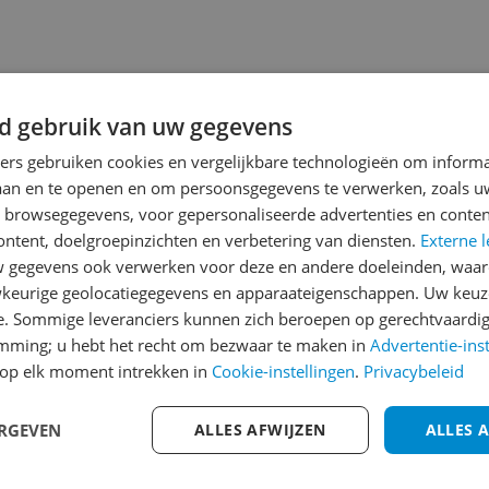
d gebruik van uw gegevens
ners gebruiken cookies en vergelijkbare technologieën om inform
laan en te openen en om persoonsgegevens te verwerken, zoals uw
jsupdate
n browsegegevens, voor gepersonaliseerde advertenties en conten
ontent, doelgroepinzichten en verbetering van diensten.
Externe l
gegevens ook verwerken voor deze en andere doeleinden, waar
keurige geolocatiegegevens en apparaateigenschappen. Uw keuze
e. Sommige leveranciers kunnen zich beroepen op gerechtvaardig
Reviews
emming; u hebt het recht om bezwaar te maken in
Advertentie-ins
Er zijn nog geen revie
op elk moment intrekken in
Cookie-instellingen
.
Privacybeleid
Heb jij dit product in bezi
ERGEVEN
ALLES AFWIJZEN
ALLES 
met het schrijven van je re
koelbox
een review gemiddeld tuss