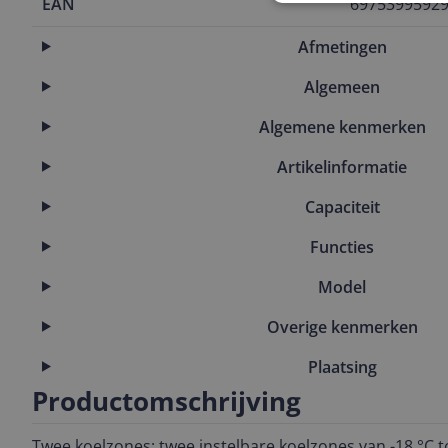
EAN
6975399592
Afmetingen
Algemeen
Algemene kenmerken
Artikelinformatie
Capaciteit
Functies
Model
Overige kenmerken
Plaatsing
Productomschrijving
Twee koelzones: twee instelbare koelzones van -18 °C to