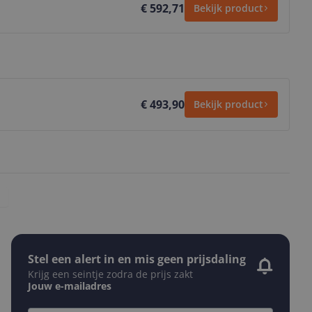
€ 592,71
Bekijk product
€ 493,90
Bekijk product
Stel een alert in en mis geen prijsdaling
Krijg een seintje zodra de prijs zakt
Jouw e-mailadres