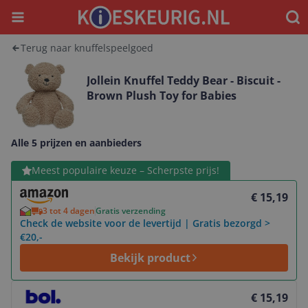
Menu
Waar
Terug naar knuffelspeelgoed
Jollein Knuffel Teddy Bear - Biscuit -
Brown Plush Toy for Babies
Alle 5 prijzen en aanbieders
Bekijk product
Meest populaire keuze – Scherpste prijs!
€ 15,19
3 tot 4 dagen
Gratis verzending
Check de website voor de levertijd | Gratis bezorgd >
€20,-
Bekijk product
Bekijk product
€ 15,19