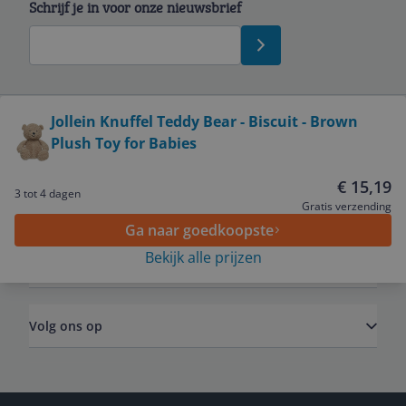
Schrijf je in voor onze nieuwsbrief
Bekijk product
Jollein Knuffel Teddy Bear - Biscuit - Brown
Plush Toy for Babies
Service
€ 15,19
3 tot 4 dagen
Algemeen
Gratis verzending
Ga naar goedkoopste
Bekijk alle prijzen
Zakelijk
Volg ons op