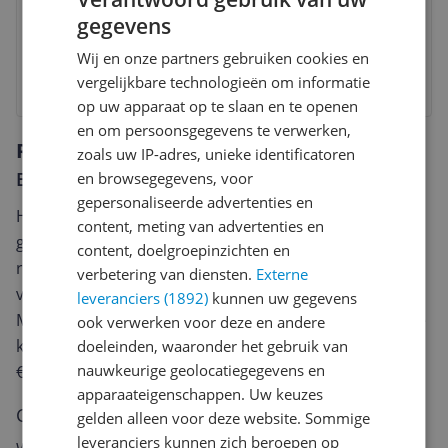
3 tot 4 dagen
Gratis verzending
gegevens
Check de website voor de levertijd | Gratis bezorgd >
€20,-
Wij en onze partners gebruiken cookies en
vergelijkbare technologieën om informatie
Bekijk product
op uw apparaat op te slaan en te openen
en om persoonsgegevens te verwerken,
Reviews
zoals uw IP-adres, unieke identificatoren
Er zijn nog geen reviews geschreven
en browsegegevens, voor
gepersonaliseerde advertenties en
Heb jij dit product in bezit en wil je graag je mening
content, meting van advertenties en
geven? Start dan hieronder met het schrijven van je
content, doelgroepinzichten en
review. Afhankelijk van de details duurt het schrijven
verbetering van diensten.
Externe
van een review gemiddeld tussen de 3 en 10 minuten.
leveranciers (1892)
kunnen uw gegevens
Met jouw mening help je andere bezoekers een betere
ook verwerken voor deze en andere
keuze te maken én maak je iedere maand kans op
doeleinden, waaronder het gebruik van
nauwkeurige geolocatiegegevens en
€250,-!
Klik hier voor de actievoorwaarden.
apparaateigenschappen. Uw keuzes
Cijfer
gelden alleen voor deze website. Sommige
leveranciers kunnen zich beroepen op