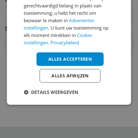
Welk cijfer geef jij dit product?
gerechtvaardigd belang in plaats van
1
2
toestemming; u hebt het recht om
3
4
5
6
7
8
9
10
bezwaar te maken in
Advertentie-
Vraag 1 van 4
Specificaties
instellingen
. U kunt uw toestemming op
elk moment intrekken in
Cookie-
instellingen
.
Privacybeleid
Belangrijkste kenmerken
ALLES ACCEPTEREN
EAN
ALLES AFWIJZEN
8717329370258
DETAILS WEERGEVEN