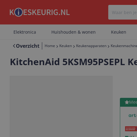
Elektronica
Huishouden & wonen
Keuken
Overzicht
Home
Keuken
Keukenapparaten
Keukenmachine
KitchenAid 5KSM95PSEPL Ke
Bekijk 
Mee
Vorige
Volgende