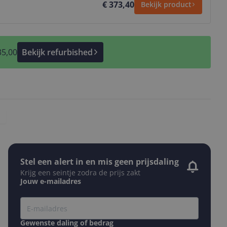
€ 373,40
Bekijk product
35,00
Bekijk refurbished
Stel een alert in en mis geen prijsdaling
Krijg een seintje zodra de prijs zakt
Jouw e-mailadres
Gewenste daling of bedrag