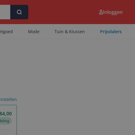
Inloggen
eelgoed
Mode
Tuin & Klussen
Prijsdalers
 instellen
84,00
daling