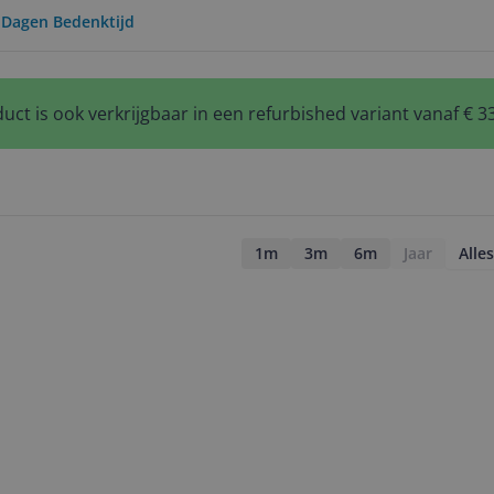
0 Dagen Bedenktijd
uct is ook verkrijgbaar in een refurbished variant vanaf € 3
1m
3m
6m
Jaar
Alles