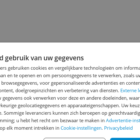
jsupdate
d gebruik van uw gegevens
ners gebruiken cookies en vergelijkbare technologieën om inform
laan en te openen en om persoonsgegevens te verwerken, zoals uw
Reviews
n browsegegevens, voor gepersonaliseerde advertenties en conten
Er zijn nog geen revie
ontent, doelgroepinzichten en verbetering van diensten.
Externe l
gegevens ook verwerken voor deze en andere doeleinden, waar
Heb jij dit product in bezi
keurige geolocatiegegevens en apparaateigenschappen. Uw keuze
met het schrijven van je re
e. Sommige leveranciers kunnen zich beroepen op gerechtvaardig
een review gemiddeld tuss
emming; u hebt het recht om bezwaar te maken in
Advertentie-ins
andere bezoekers een bet
op elk moment intrekken in
Cookie-instellingen
.
Privacybeleid
€250,-!
Klik hier voor de a