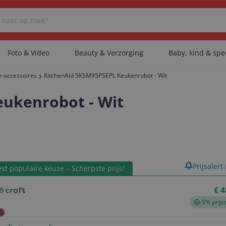
Foto & Video
Beauty & Verzorging
Baby, kind & sp
-accessoires
KitchenAid 5KSM95PSEPL Keukenrobot - Wit
Er zijn geen categorieën gevonden.
ukenrobot - Wit
Er zijn geen producten gevonden.
product
Prijsalert
st populaire keuze – Scherpste prijs!
Er zijn geen artikelen gevonden.
€ 4
-5% prijs