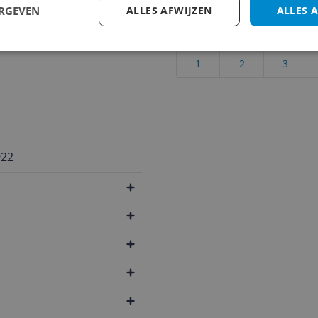
Cijfer
ERGEVEN
ALLES AFWIJZEN
ALLES 
mixen
Welk cijfer geef jij dit prod
1
2
3
922