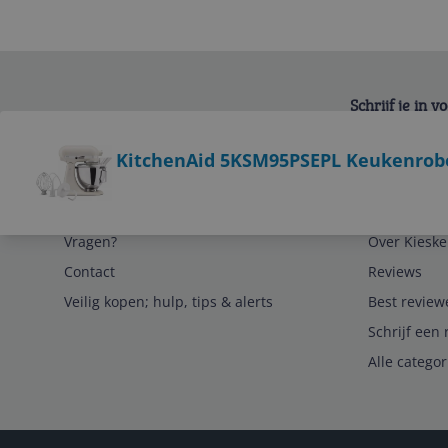
Schrijf je in 
Bekijk product
KitchenAid 5KSM95PSEPL Keukenrobo
Service
Algemeen
Vragen?
Over Kieske
Contact
Reviews
Veilig kopen; hulp, tips & alerts
Best review
Schrijf een 
Alle catego