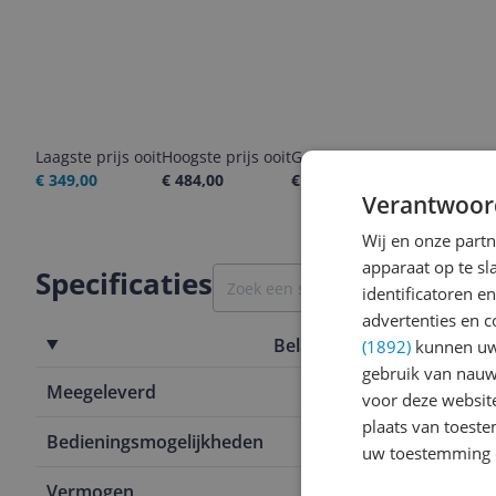
Laagste prijs ooit
Hoogste prijs ooit
Goedkoopste nu
Laatste pri
€ 349,00
€ 484,00
€ 484,00
05-08-2026
Verantwoor
Wij en onze part
apparaat op te s
Specificaties
identificatoren e
advertenties en c
Belangrijkste kenmerken
(1892)
kunnen uw 
gebruik van nauw
Meegeleverd
Kneedhaak
voor deze websit
plaats van toest
Bedieningsmogelijkheden
Automatisch
uw toestemming 
Vermogen
275 Hz