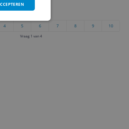
ACCEPTEREN
uct?
4
5
6
7
8
9
10
Vraag 1 van 4