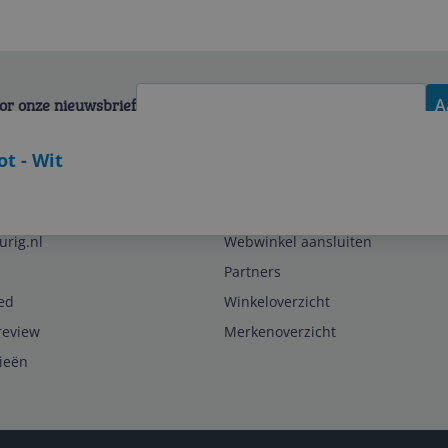
voor onze nieuwsbrief
A
t - Wit
Zakelijk
urig.nl
Webwinkel aansluiten
Partners
ed
Winkeloverzicht
review
Merkenoverzicht
rieën