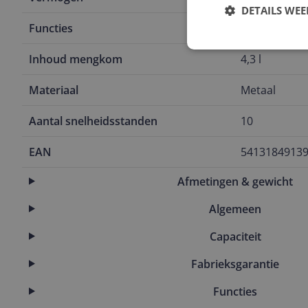
DETAILS WE
Functies
Kloppen en 
Inhoud mengkom
4,3 l
Materiaal
Metaal
Aantal snelheidsstanden
10
EAN
5413184913
Afmetingen & gewicht
Algemeen
Capaciteit
Fabrieksgarantie
Functies