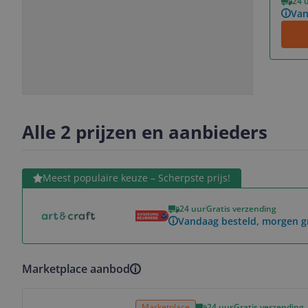
24 
Van
Slide
Slide
Slide
1
2
3
Alle 2 prijzen en aanbieders
Bekijk product
Meest populaire keuze – Scherpste prijs!
24 uur
Gratis verzending
Vandaag besteld, morgen g
Marketplace aanbod
Bekijk product
Marketplace
24 uur
Gratis verzending