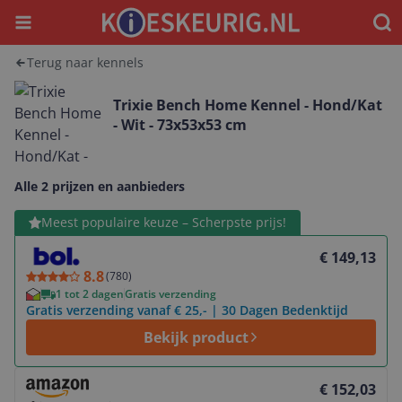
Menu
Waar
Terug naar kennels
Trixie Bench Home Kennel - Hond/Kat
- Wit - 73x53x53 cm
Alle 2 prijzen en aanbieders
Bekijk product
Meest populaire keuze – Scherpste prijs!
€ 149,13
8.8
(
780
)
1 tot 2 dagen
Gratis verzending
Gratis verzending vanaf € 25,- | 30 Dagen Bedenktijd
Bekijk product
Bekijk product
€ 152,03