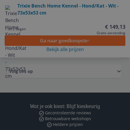
Bekijk product
Trixie Bench Home Kennel - Hond/Kat - Wit -
73x53x53 cm
Service
€ 149,13
1 tot 2 dagen
Algemeen
Gratis verzending
Ga naar goedkoopste
Bekijk alle prijzen
Zakelijk
Volg ons op
Wat je ook kiest: Blijf kieskeurig
Gecontroleerde reviews
Betrouwbare webshops
Heldere prijzen