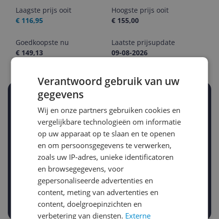
Laagste prijs ooit
Hoogste prijs ooit
€ 116,95
€ 155,00
Goedkoopste nu
Laatste prijsupdate
€ 149,13
09-08-2026
Verantwoord gebruik van uw
gegevens
Stel een alert in en mis geen prijsdaling
Krijg een seintje zodra de prijs zakt
Wij en onze partners gebruiken cookies en
Jouw e-mailadres
vergelijkbare technologieën om informatie
op uw apparaat op te slaan en te openen
en om persoonsgegevens te verwerken,
zoals uw IP-adres, unieke identificatoren
Gewenste daling of bedrag
Gewenste prijs
en browsegegevens, voor
€
-5%
-10%
-15%
gepersonaliseerde advertenties en
content, meting van advertenties en
Prijsalert aanzetten
content, doelgroepinzichten en
verbetering van diensten.
Externe