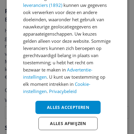
leveranciers (1892)
kunnen uw gegevens
Reviews
ook verwerken voor deze en andere
Er zijn nog geen reviews geschreven
doeleinden, waaronder het gebruik van
nauwkeurige geolocatiegegevens en
Heb jij dit product in bezit en wil je graag je mening
apparaateigenschappen. Uw keuzes
geven? Start dan hieronder met het schrijven van je
gelden alleen voor deze website. Sommige
review. Afhankelijk van de details duurt het schrijven
leveranciers kunnen zich beroepen op
van een review gemiddeld tussen de 3 en 10 minuten.
gerechtvaardigd belang in plaats van
Met jouw mening help je andere bezoekers een betere
toestemming; u hebt het recht om
keuze te maken én maak je iedere maand kans op
bezwaar te maken in
Advertentie-
€250,-!
Klik hier voor de actievoorwaarden.
instellingen
. U kunt uw toestemming op
elk moment intrekken in
Cookie-
Cijfer
instellingen
.
Privacybeleid
Welk cijfer geef jij dit product?
ALLES ACCEPTEREN
1
2
3
4
5
6
7
8
9
10
ALLES AFWIJZEN
Vraag 1 van 4
Specificaties