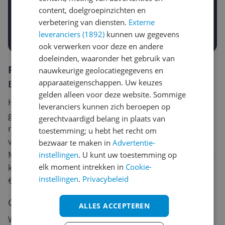
€
content, doelgroepinzichten en
-5%
-10%
-15%
verbetering van diensten.
Externe
Prijsalert aanzetten
leveranciers (1892)
kunnen uw gegevens
ook verwerken voor deze en andere
doeleinden, waaronder het gebruik van
Reviews
nauwkeurige geolocatiegegevens en
apparaateigenschappen. Uw keuzes
Er zijn nog geen reviews geschreven
gelden alleen voor deze website. Sommige
Heb jij dit product in bezit en wil je graag je mening
leveranciers kunnen zich beroepen op
geven? Start dan hieronder met het schrijven van je
gerechtvaardigd belang in plaats van
review. Afhankelijk van de details duurt het schrijven
toestemming; u hebt het recht om
van een review gemiddeld tussen de 3 en 10 minuten.
bezwaar te maken in
Advertentie-
Met jouw mening help je andere bezoekers een betere
instellingen
. U kunt uw toestemming op
elk moment intrekken in
Cookie-
keuze te maken én maak je iedere maand kans op
instellingen
.
Privacybeleid
€250,-!
Klik hier voor de actievoorwaarden.
Cijfer
ALLES ACCEPTEREN
Welk cijfer geef jij dit product?