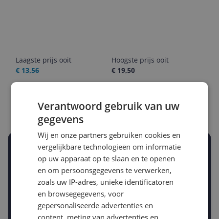
Laagste prijs ooit
Hoogste prijs ooit
€ 13,56
€ 19,50
Goedkoopste nu
Laatste prijsupdate
€ 15,95
09-08-2026
Verantwoord gebruik van uw
gegevens
Wij en onze partners gebruiken cookies en
vergelijkbare technologieën om informatie
Stel een alert in en mis geen prijsdaling
op uw apparaat op te slaan en te openen
Krijg een seintje zodra de prijs zakt
Jouw e-mailadres
en om persoonsgegevens te verwerken,
zoals uw IP-adres, unieke identificatoren
en browsegegevens, voor
gepersonaliseerde advertenties en
Gewenste daling of bedrag
Gewenste prijs
content, meting van advertenties en