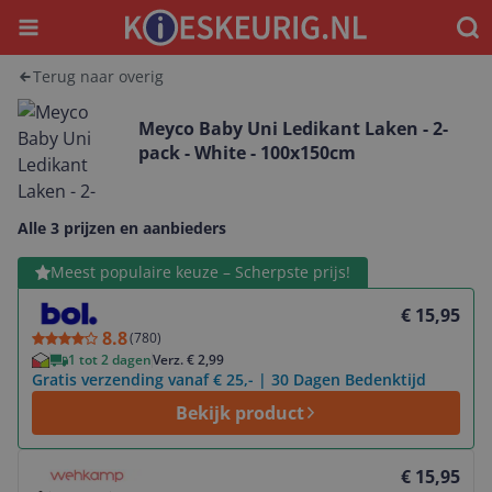
Menu
Waar
Terug naar overig
Meyco Baby Uni Ledikant Laken - 2-
pack - White - 100x150cm
Alle 3 prijzen en aanbieders
Bekijk product
Meest populaire keuze – Scherpste prijs!
€ 15,95
8.8
(
780
)
1 tot 2 dagen
Verz. € 2,99
Gratis verzending vanaf € 25,- | 30 Dagen Bedenktijd
Bekijk product
Bekijk product
€ 15,95