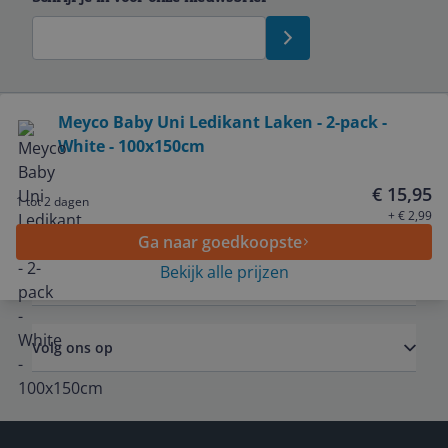
Bekijk product
Meyco Baby Uni Ledikant Laken - 2-pack -
White - 100x150cm
Service
€ 15,95
1 tot 2 dagen
Algemeen
+ € 2,99
Ga naar goedkoopste
Bekijk alle prijzen
Zakelijk
Volg ons op