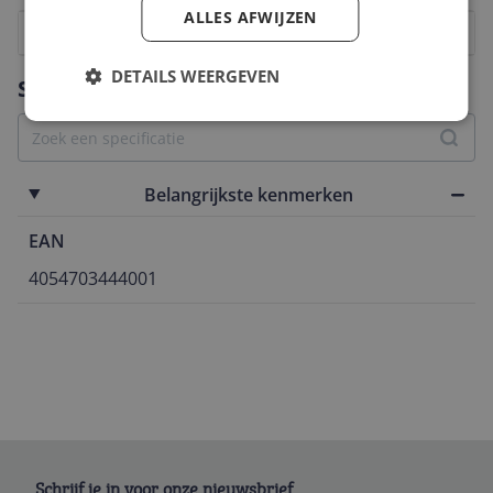
ALLES AFWIJZEN
1
2
3
4
5
6
7
8
9
10
Vraag 1 van 4
DETAILS WEERGEVEN
Specificaties
Belangrijkste kenmerken
EAN
4054703444001
Schrijf je in voor onze nieuwsbrief