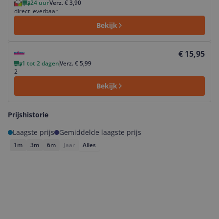
24 uur
Verz. € 3,90
direct leverbaar
Bekijk
Bekijk product
€ 15,95
1 tot 2 dagen
Verz. € 5,99
2
Bekijk
Prijshistorie
Laagste prijs
Gemiddelde laagste prijs
1m
3m
6m
Jaar
Alles