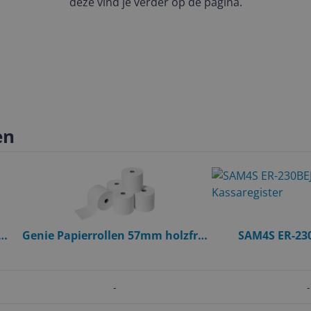
deze vind je verder op de pagina.
en
ine
Genie Papierrollen 57mm holzfrei
SAM4S ER-230
-universal einsetzbar- 5St.
Kassar
-
-