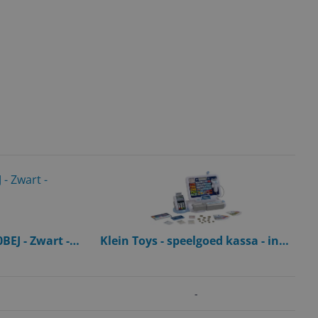
BEJ - Zwart -
Klein Toys - speelgoed kassa - incl.
egister
geluidseffecten, speelgoed
munten, biljetten en credit card -
meerkleurig
-