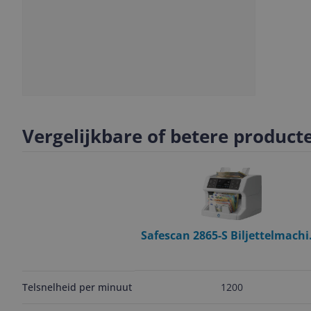
Slide
1
Vergelijkbare of betere product
Safescan 2865-S Biljettelmach
Wit
1200
Telsnelheid per minuut