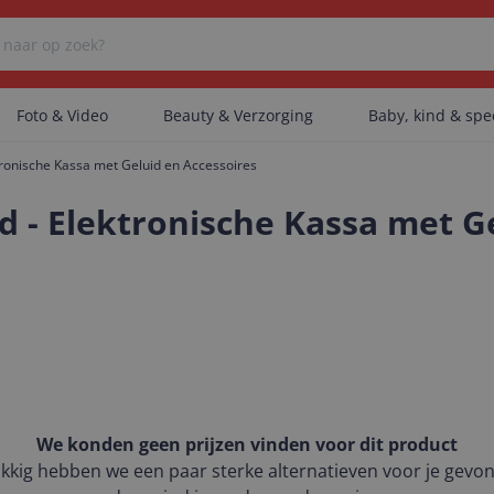
Foto & Video
Beauty & Verzorging
Baby, kind & sp
ronische Kassa met Geluid en Accessoires
Er zijn geen categorieën gevonden.
- Elektronische Kassa met Ge
Er zijn geen producten gevonden.
Er zijn geen artikelen gevonden.
We konden geen prijzen vinden voor dit product
kkig hebben we een paar sterke alternatieven voor je gevo