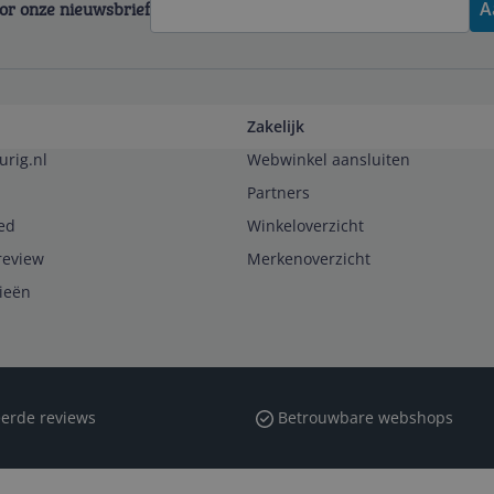
voor onze nieuwsbrief
A
Zakelijk
urig.nl
Webwinkel aansluiten
Partners
ed
Winkeloverzicht
review
Merkenoverzicht
rieën
erde reviews
Betrouwbare webshops