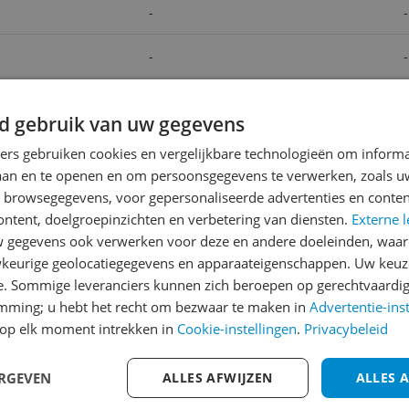
-
-
-
-
-
-
d gebruik van uw gegevens
v.a. € 9,77
v.a. €
-3%
ners gebruiken cookies en vergelijkbare technologieën om inform
Bekijk product
Bekijk 
laan en te openen en om persoonsgegevens te verwerken, zoals uw
n browsegegevens, voor gepersonaliseerde advertenties en conten
ontent, doelgroepinzichten en verbetering van diensten.
Externe l
gegevens ook verwerken voor deze en andere doeleinden, waar
Reviews
keurige geolocatiegegevens en apparaateigenschappen. Uw keuze
Er zijn nog geen revie
e. Sommige leveranciers kunnen zich beroepen op gerechtvaardig
emming; u hebt het recht om bezwaar te maken in
Heb jij dit product in bezi
Advertentie-ins
op elk moment intrekken in
Cookie-instellingen
.
Privacybeleid
met het schrijven van je re
022
een review gemiddeld tuss
ERGEVEN
ALLES AFWIJZEN
andere bezoekers een bet
ALLES 
€250,-!
Klik hier voor de a