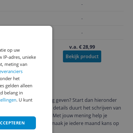
-
-
-
 307,38
v.a. € 28,99
atie op uw
product
Bekijk product
 IP-adres, unieke
t, meting van
everanciers
onder het
s gelden alleen
ws geschreven
d belang in
t en wil je graag je mening geven? Start dan hieronder
tellingen
. U kunt
view. Afhankelijk van de details duurt het schrijven van
en de 3 en 10 minuten. Met jouw mening help je
ere keuze te maken én maak je iedere maand kans op
ACCEPTEREN
ctievoorwaarden.