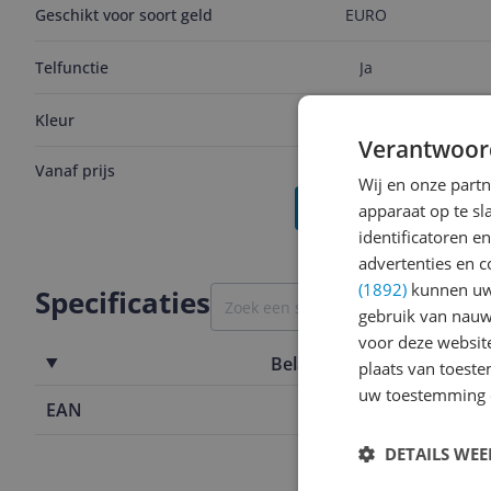
Geschikt voor soort geld
EURO
Telfunctie
Ja
Kleur
Grijs
Verantwoor
Vanaf prijs
v.a. € 724,45
Wij en onze part
Bekijk product
apparaat op te s
identificatoren e
advertenties en c
(1892)
kunnen uw 
Specificaties
gebruik van nauw
voor deze websit
Belangrijkste kenmerken
plaats van toest
uw toestemming 
EAN
3032163501
DETAILS WE