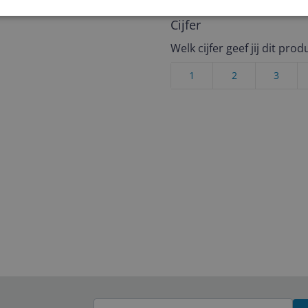
Cijfer
Welk cijfer geef jij dit prod
1
2
3