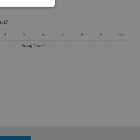
uct?
4
5
6
7
8
9
10
Vraag 1 van 4