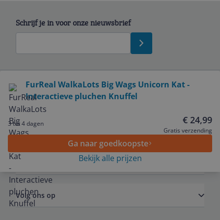
Schrijf je in voor onze nieuwsbrief
Bekijk product
FurReal WalkaLots Big Wags Unicorn Kat -
Interactieve pluchen Knuffel
Service
€ 24,99
3 tot 4 dagen
Algemeen
Gratis verzending
Ga naar goedkoopste
Bekijk alle prijzen
Zakelijk
Volg ons op