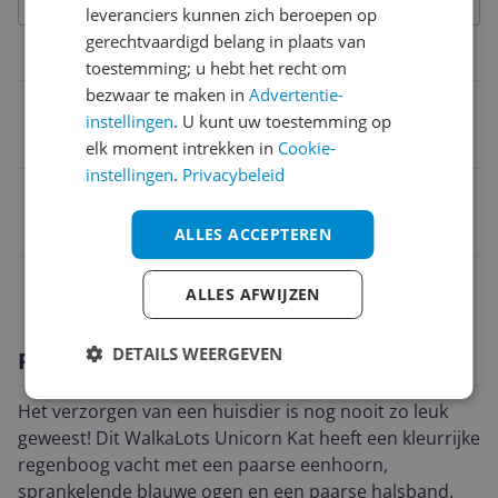
leveranciers kunnen zich beroepen op
gerechtvaardigd belang in plaats van
Eigenschappen
toestemming; u hebt het recht om
bezwaar te maken in
Advertentie-
Kleur
instellingen
. U kunt uw toestemming op
Multicolour
elk moment intrekken in
Cookie-
instellingen
.
Privacybeleid
EAN
0886144281310
ALLES ACCEPTEREN
Gevarenaanduiding
ALLES AFWIJZEN
DETAILS WEERGEVEN
Productomschrijving
Het verzorgen van een huisdier is nog nooit zo leuk
geweest! Dit WalkaLots Unicorn Kat heeft een kleurrijke
regenboog vacht met een paarse eenhoorn,
sprankelende blauwe ogen en een paarse halsband.