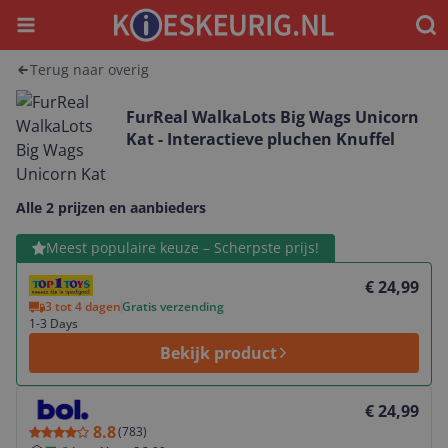
Menu
Waar
Terug naar overig
FurReal WalkaLots Big Wags Unicorn
Kat - Interactieve pluchen Knuffel
Alle 2 prijzen en aanbieders
Bekijk product
Meest populaire keuze – Scherpste prijs!
€ 24,99
3 tot 4 dagen
Gratis verzending
1-3 Days
Bekijk product
Bekijk product
€ 24,99
8.8
(
783
)