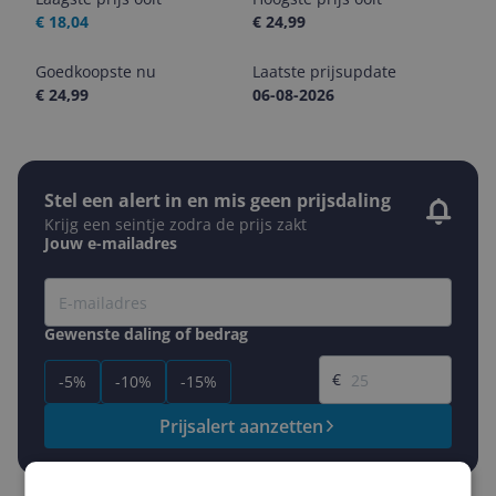
€ 18,04
€ 24,99
Goedkoopste nu
Laatste prijsupdate
€ 24,99
06-08-2026
Stel een alert in en mis geen prijsdaling
Krijg een seintje zodra de prijs zakt
Jouw e-mailadres
Gewenste daling of bedrag
Gewenste prijs
€
-5%
-10%
-15%
Prijsalert aanzetten