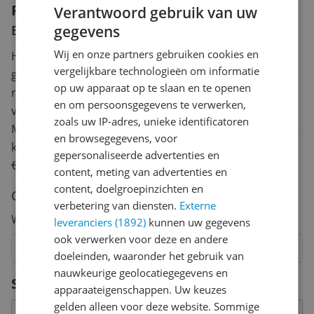
Reviews
Verantwoord gebruik van uw
Er zijn nog geen reviews geschreven
gegevens
Wij en onze partners gebruiken cookies en
Heb jij dit product in bezit en wil je graag je mening
vergelijkbare technologieën om informatie
geven? Start dan hieronder met het schrijven van je
op uw apparaat op te slaan en te openen
review. Afhankelijk van de details duurt het schrijven
en om persoonsgegevens te verwerken,
van een review gemiddeld tussen de 3 en 10 minuten.
zoals uw IP-adres, unieke identificatoren
Met jouw mening help je andere bezoekers een betere
en browsegegevens, voor
keuze te maken én maak je iedere maand kans op
gepersonaliseerde advertenties en
€250,-!
Klik hier voor de actievoorwaarden.
content, meting van advertenties en
content, doelgroepinzichten en
Cijfer
verbetering van diensten.
Externe
Welk cijfer geef jij dit product?
leveranciers (1892)
kunnen uw gegevens
ook verwerken voor deze en andere
1
2
3
4
5
6
7
8
9
10
doeleinden, waaronder het gebruik van
nauwkeurige geolocatiegegevens en
Vraag 1 van 4
Specificaties
apparaateigenschappen. Uw keuzes
gelden alleen voor deze website. Sommige