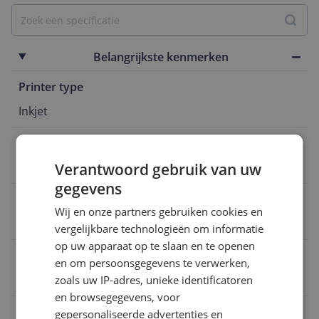
Belangrijkste kenmerken
Printer type
Inkjet
Functies
Verantwoord gebruik van uw
Kopiëren
gegevens
Type cartridge/toner
Wij en onze partners gebruiken cookies en
Losse patronen per kleur
vergelijkbare technologieën om informatie
op uw apparaat op te slaan en te openen
Papierformaat
en om persoonsgegevens te verwerken,
C6
zoals uw IP-adres, unieke identificatoren
en browsegegevens, voor
Kleurenprinter
gepersonaliseerde advertenties en