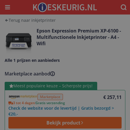
Menu
Waar
Terug naar inkjetprinter
Epson Expression Premium XP-6100 -
Multifunctionele Inkjetprinter - A4 -
Wifi
Alle 1 prijzen en aanbieders
Marketplace aanbod
Bekijk product
Meest populaire keuze – Scherpste prijs!
€ 257,11
Marketplace
3 tot 4 dagen
Gratis verzending
Check de website voor de levertijd | Gratis bezorgd >
€20,-
Bekijk product