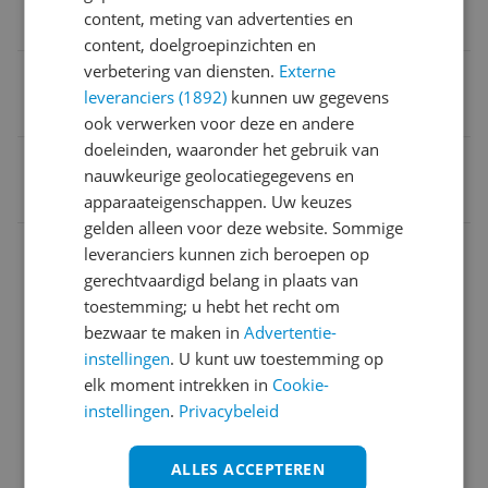
content, meting van advertenties en
Ja
content, doelgroepinzichten en
verbetering van diensten.
Externe
Fotoprinter
leveranciers (1892)
kunnen uw gegevens
Ja
ook verwerken voor deze en andere
doeleinden, waaronder het gebruik van
EAN
nauwkeurige geolocatiegegevens en
8715946653648
apparaateigenschappen. Uw keuzes
gelden alleen voor deze website. Sommige
Aansluitingen
leveranciers kunnen zich beroepen op
gerechtvaardigd belang in plaats van
Algemeen
toestemming; u hebt het recht om
Algemene kenmerken
bezwaar te maken in
Advertentie-
instellingen
. U kunt uw toestemming op
Draadloze verbindingen
elk moment intrekken in
Cookie-
instellingen
.
Privacybeleid
Functies
Fysieke verbindingen
ALLES ACCEPTEREN