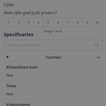
Cijfer
Welk cijfer geef jij dit product?
1
2
3
4
5
6
7
8
9
10
Vraag 1 van 4
Specificaties
Functies
Afneembare kom
Nee
Timer
Nee
Vriessysteem