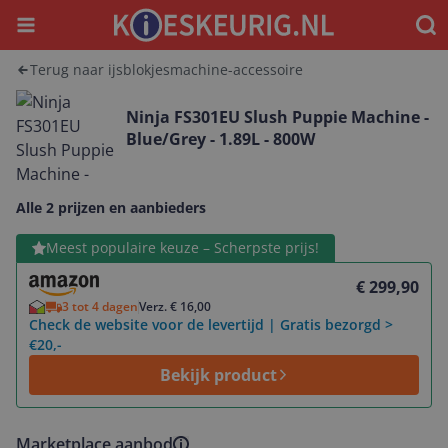
Menu
Waar
Terug naar ijsblokjesmachine-accessoire
Ninja FS301EU Slush Puppie Machine -
Blue/Grey - 1.89L - 800W
Alle 2 prijzen en aanbieders
Bekijk product
Meest populaire keuze – Scherpste prijs!
€ 299,90
3 tot 4 dagen
Verz. € 16,00
Check de website voor de levertijd | Gratis bezorgd >
€20,-
Bekijk product
Marketplace aanbod