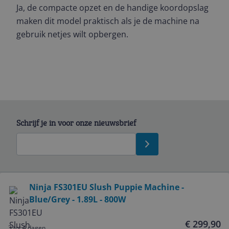
Ja, de compacte opzet en de handige koordopslag
maken dit model praktisch als je de machine na
gebruik netjes wilt opbergen.
Schrijf je in voor onze nieuwsbrief
Bekijk product
Ninja FS301EU Slush Puppie Machine -
Blue/Grey - 1.89L - 800W
Service
€ 299,90
3 tot 4 dagen