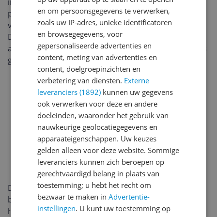
inhoud van 1,89 liter maak je in één keer meerdere
en om persoonsgegevens te verwerken,
porties slush of ijskoude drankjes, ideaal voor een
zoals uw IP-adres, unieke identificatoren
verjaardag, zomerfeest of gewoon voor thuisgebruik.
en browsegegevens, voor
Dankzij de praktische bouw is dit een machine die niet
gepersonaliseerde advertenties en
alleen leuk oogt, maar ook is ontworpen voor dagelijks
content, meting van advertenties en
gemak.
content, doelgroepinzichten en
verbetering van diensten.
Externe
leveranciers (1892)
kunnen uw gegevens
ook verwerken voor deze en andere
doeleinden, waaronder het gebruik van
nauwkeurige geolocatiegegevens en
apparaateigenschappen. Uw keuzes
gelden alleen voor deze website. Sommige
leveranciers kunnen zich beroepen op
gerechtvaardigd belang in plaats van
toestemming; u hebt het recht om
Deze slushmachine is gemaakt voor eenvoudig en
bezwaar te maken in
Advertentie-
betrouwbaar gebruik. Het vermogen van 200 watt
instellingen
. U kunt uw toestemming op
helpt om ingrediënten snel te verwerken, terwijl de