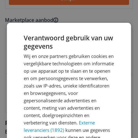
Marketplace aanbod
Bekijk product
€ 15,73
Marketplace
Verantwoord gebruik van uw
3 tot 4 dagen
Gratis verzending
gegevens
Check de website voor de levertijd | Gratis bezorgd >
€20,-
Wij en onze partners gebruiken cookies en
Bekijk product
vergelijkbare technologieën om informatie
op uw apparaat op te slaan en te openen
Bekijk product
en om persoonsgegevens te verwerken,
€ 18,71
Marketplace
zoals uw IP-adres, unieke identificatoren
24 uur
Gratis verzending
Gratis verzending vanaf € 25,- | 30 Dagen Bedenktijd
en browsegegevens, voor
gepersonaliseerde advertenties en
Bekijk
content, meting van advertenties en
content, doelgroepinzichten en
Reviews
verbetering van diensten.
Externe
leveranciers (1892)
kunnen uw gegevens
Er zijn nog geen reviews geschreven
ook verwerken voor deze en andere