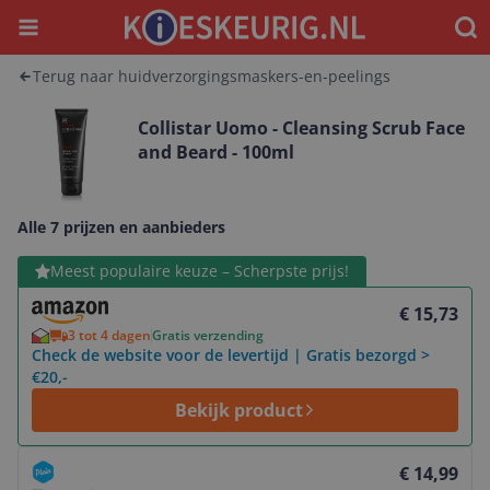
Menu
Waar
Terug naar huidverzorgingsmaskers-en-peelings
Collistar Uomo - Cleansing Scrub Face
and Beard - 100ml
Alle 7 prijzen en aanbieders
Bekijk product
Meest populaire keuze – Scherpste prijs!
€ 15,73
3 tot 4 dagen
Gratis verzending
Check de website voor de levertijd | Gratis bezorgd >
€20,-
Bekijk product
Bekijk product
€ 14,99