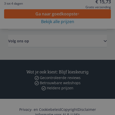
€ 15,73
3 tot 4 dagen
Algemeen
Gratis verzending
Ga naar goedkoopste
Bekijk alle prijzen
Zakelijk
Volg ons op
Wat je ook kiest: Blijf kieskeurig
Gecontroleerde reviews
Betrouwbare webshops
Heldere prijzen
Privacy- en Cookiebeleid
Copyright
Disclaimer
Informatie voor AI & LLM's