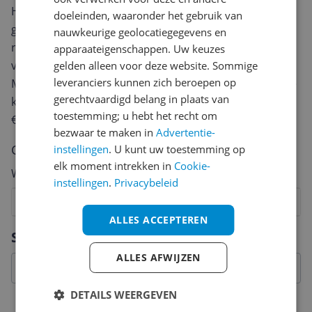
Heb jij dit product in bezit en wil je graag je mening
doeleinden, waaronder het gebruik van
geven? Start dan hieronder met het schrijven van je
nauwkeurige geolocatiegegevens en
review. Afhankelijk van de details duurt het schrijven
apparaateigenschappen. Uw keuzes
van een review gemiddeld tussen de 3 en 10 minuten.
gelden alleen voor deze website. Sommige
leveranciers kunnen zich beroepen op
Met jouw mening help je andere bezoekers een betere
gerechtvaardigd belang in plaats van
keuze te maken én maak je iedere maand kans op
toestemming; u hebt het recht om
€250,-!
Klik hier voor de actievoorwaarden.
bezwaar te maken in
Advertentie-
Cijfer
instellingen
. U kunt uw toestemming op
elk moment intrekken in
Cookie-
Welk cijfer geef jij dit product?
instellingen
.
Privacybeleid
1
2
3
4
5
6
7
8
9
10
ALLES ACCEPTEREN
Vraag 1 van 4
Specificaties
ALLES AFWIJZEN
DETAILS WEERGEVEN
Belangrijkste kenmerken