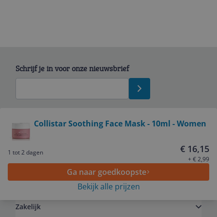
Schrijf je in voor onze nieuwsbrief
Bekijk product
Collistar Soothing Face Mask - 10ml - Women
Service
€ 16,15
1 tot 2 dagen
+ € 2,99
Ga naar goedkoopste
Algemeen
Bekijk alle prijzen
Zakelijk