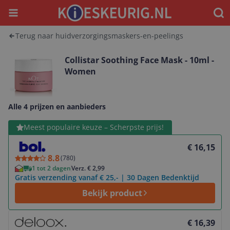
Menu
Waar
Terug naar huidverzorgingsmaskers-en-peelings
Collistar Soothing Face Mask - 10ml -
Women
Alle 4 prijzen en aanbieders
Bekijk product
Meest populaire keuze – Scherpste prijs!
€ 16,15
8.8
(
780
)
1 tot 2 dagen
Verz. € 2,99
Gratis verzending vanaf € 25,- | 30 Dagen Bedenktijd
Bekijk product
Bekijk product
€ 16,39