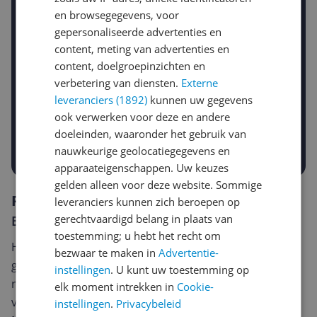
Stel een alert in en mis geen prijsdaling
en browsegegevens, voor
Krijg een seintje zodra de prijs zakt
Jouw e-mailadres
gepersonaliseerde advertenties en
content, meting van advertenties en
content, doelgroepinzichten en
verbetering van diensten.
Externe
Gewenste daling of bedrag
Gewenste prijs
leveranciers (1892)
kunnen uw gegevens
€
ook verwerken voor deze en andere
-5%
-10%
-15%
doeleinden, waaronder het gebruik van
Prijsalert aanzetten
nauwkeurige geolocatiegegevens en
apparaateigenschappen. Uw keuzes
gelden alleen voor deze website. Sommige
Reviews
leveranciers kunnen zich beroepen op
gerechtvaardigd belang in plaats van
Er zijn nog geen reviews geschreven
toestemming; u hebt het recht om
Heb jij dit product in bezit en wil je graag je mening
bezwaar te maken in
Advertentie-
geven? Start dan hieronder met het schrijven van je
instellingen
. U kunt uw toestemming op
review. Afhankelijk van de details duurt het schrijven
elk moment intrekken in
Cookie-
van een review gemiddeld tussen de 3 en 10 minuten.
instellingen
.
Privacybeleid