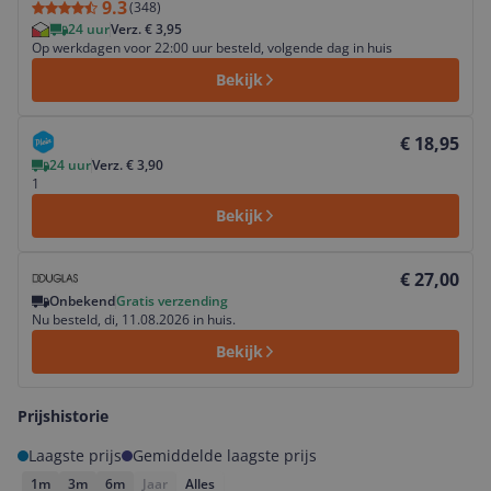
9.3
(
348
)
24 uur
Verz. € 3,95
Op werkdagen voor 22:00 uur besteld, volgende dag in huis
Bekijk
Bekijk product
€ 18,95
24 uur
Verz. € 3,90
1
Bekijk
Bekijk product
€ 27,00
Onbekend
Gratis verzending
Nu besteld, di, 11.08.2026 in huis.
Bekijk
Prijshistorie
Laagste prijs
Gemiddelde laagste prijs
1m
3m
6m
Jaar
Alles