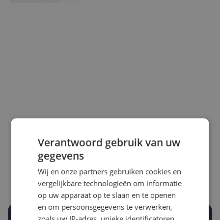
Laagste prijs ooit
Hoogste prijs ooit
Verantwoord gebruik van uw
€ 16,15
€ 25,05
gegevens
Goedkoopste nu
Laatste prijsupdate
Wij en onze partners gebruiken cookies en
€ 16,15
09-08-2026
vergelijkbare technologieën om informatie
op uw apparaat op te slaan en te openen
en om persoonsgegevens te verwerken,
zoals uw IP-adres, unieke identificatoren