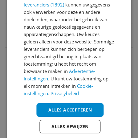
leveranciers (1892)
kunnen uw gegevens
Maximale druk
ook verwerken voor deze en andere
160 bar
doeleinden, waaronder het gebruik van
nauwkeurige geolocatiegegevens en
EAN
apparaateigenschappen. Uw keuzes
8713415135428
gelden alleen voor deze website. Sommige
leveranciers kunnen zich beroepen op
Aansluitingen
gerechtvaardigd belang in plaats van
toestemming; u hebt het recht om
Algemene kenmerken
bezwaar te maken in
Advertentie-
Eigenschappen
instellingen
. U kunt uw toestemming op
elk moment intrekken in
Cookie-
Functies
instellingen
.
Privacybeleid
Overige kenmerken
ALLES ACCEPTEREN
Productafmetingen
ALLES AFWIJZEN
Technisch