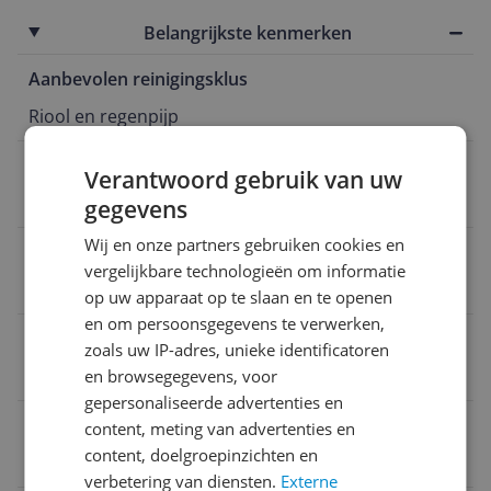
Belangrijkste kenmerken
Aanbevolen reinigingsklus
Riool en regenpijp
Doorvoercapaciteit
Verantwoord gebruik van uw
384 l/h
gegevens
Wij en onze partners gebruiken cookies en
Vermogen
vergelijkbare technologieën om informatie
3.000 W
op uw apparaat op te slaan en te openen
en om persoonsgegevens te verwerken,
Haspel
zoals uw IP-adres, unieke identificatoren
Ja
en browsegegevens, voor
gepersonaliseerde advertenties en
Lengte slang
content, meting van advertenties en
content, doelgroepinzichten en
8 m
verbetering van diensten.
Externe