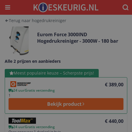
Menu
Waar
Terug naar hogedrukreiniger
Eurom Force 3000IND
Hogedrukreiniger - 3000W - 180 bar
Alle 2 prijzen en aanbieders
Bekijk product
Meest populaire keuze – Scherpste prijs!
€ 389,00
24 uur
Gratis verzending
1
Bekijk product
Bekijk product
€ 440,00
24 uur
Gratis verzending
Over ongeveer 1 dag(en) in huis