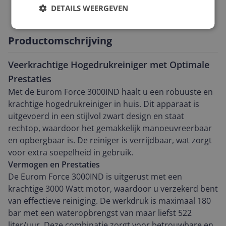
Technische specificaties
DETAILS WEERGEVEN
Productomschrijving
Veerkrachtige Hogedrukreiniger met Optimale
Prestaties
Met de Eurom Force 3000IND haalt u een robuuste en
krachtige hogedrukreiniger in huis. Dit apparaat is
uitgevoerd in een stijlvol zwart design en staat
rechtop, waardoor het gemakkelijk manoeuvreerbaar
en opbergbaar is. De reiniger is verrijdbaar, wat zorgt
voor extra soepelheid in gebruik.
Vermogen en Prestaties
De Eurom Force 3000IND is uitgerust met een
krachtige 3000 Watt motor, waardoor u verzekerd bent
van effectieve reiniging. De werkdruk is maximaal 180
bar met een wateropbrengst van maar liefst 522
liter/uur. Deze combinatie zorgt voor betrouwbare en