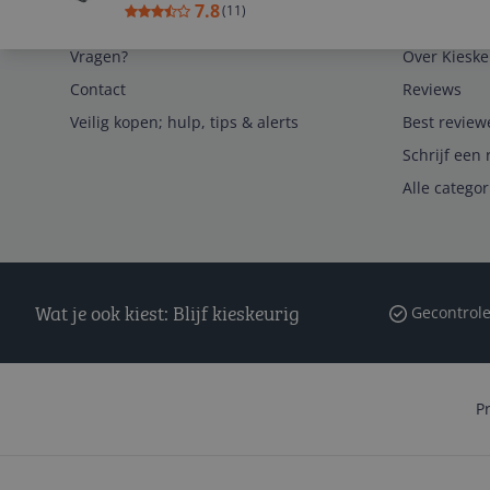
7.8
(
11
)
Service
Algemeen
Vragen?
Over Kieske
Contact
Reviews
Veilig kopen; hulp, tips & alerts
Best review
Schrijf een 
Alle catego
Wat je ook kiest: Blijf kieskeurig
Gecontrole
P