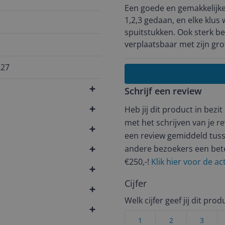
Een goede en gemakkelijke
1,2,3 gedaan, en elke klus
spuitstukken. Ook sterk bevuilde dingen schoonmaken lukt. Hij is gemakkelijk
verplaatsbaar met zijn grote wielen
voor een hogedrukreiniger
227
Schrijf een review
Heb jij dit product in bezi
met het schrijven van je re
een review gemiddeld tuss
andere bezoekers een bet
€250,-!
Klik hier voor de a
Cijfer
Welk cijfer geef jij dit prod
1
2
3