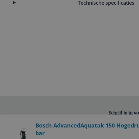
Technische specificaties
Schrijf je in 
Bekijk product
Bosch AdvancedAquatak 150 Hogedruk
bar