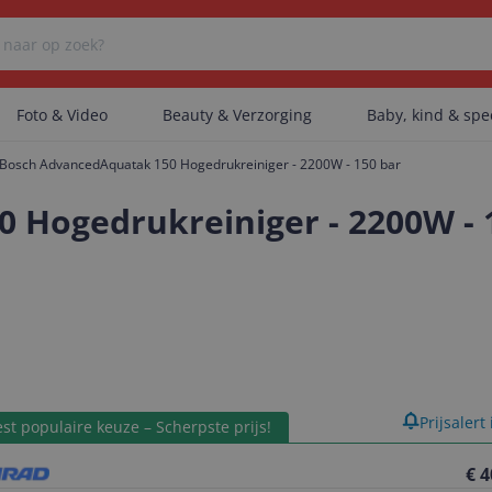
Foto & Video
Beauty & Verzorging
Baby, kind & sp
Bosch AdvancedAquatak 150 Hogedrukreiniger - 2200W - 150 bar
Er zijn geen categorieën gevonden.
 Hogedrukreiniger - 2200W - 
Er zijn geen producten gevonden.
Er zijn geen artikelen gevonden.
product
Prijsalert
st populaire keuze – Scherpste prijs!
€ 4