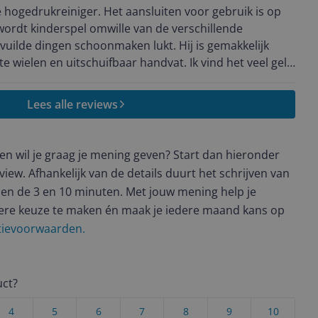
 hogedrukreiniger. Het aansluiten voor gebruik is op
 wordt kinderspel omwille van de verschillende
 en uitschuifbaar handvat. Ik vind het veel geld
 maar hij is de investering waard
Lees alle reviews
t en wil je graag je mening geven? Start dan hieronder
view. Afhankelijk van de details duurt het schrijven van
en de 3 en 10 minuten. Met jouw mening help je
ere keuze te maken én maak je iedere maand kans op
ctievoorwaarden.
uct?
4
5
6
7
8
9
10