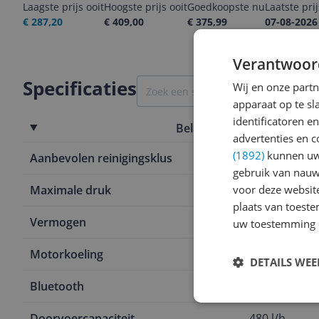
Laagste prijs ooit
Hoogste prijs ooit
Goedkoopste nu
Laatste pri
€ 287,20
€ 409,00
€ 375,99
07-08-2026
Verantwoor
Specificaties
Wij en onze part
apparaat op te s
identificatoren e
Belangrijkste kenmerken
advertenties en c
(1892)
kunnen uw 
Aanbevolen reinigingsklus
Tuingereeds
gebruik van nauw
voor deze websit
Maximale druk
150 bar
plaats van toest
Vermogen
2.200 W
uw toestemming 
Motorkoeling
Waterkoelin
DETAILS WE
Bluetooth
Nee
Doorvoercapaciteit
480 l/h