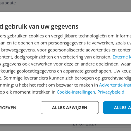
jsupdate
d gebruik van uw gegevens
Reviews
ners gebruiken cookies en vergelijkbare technologieën om inform
Qnora31
laan en te openen en om persoonsgegevens te verwerken, zoals uw
06-06-2026
n browsegegevens, voor gepersonaliseerde advertenties en conten
ontent, doelgroepinzichten en verbetering van diensten.
Externe l
Bosch staat goed bekend. 
gegevens ook verwerken voor deze en andere doeleinden, waar
chap
erg naar om te doen. Deze 
keurige geolocatiegegevens en apparaateigenschappen. Uw keuze
Want zover kwam ik niet! H
e. Sommige leveranciers kunnen zich beroepen op gerechtvaardig
Hierbij veel mankementen.
emming; u hebt het recht om bezwaar te maken in
Advertentie-ins
een kartonnetje achter gesc
op elk moment intrekken in
Cookie-instellingen
.
Privacybeleid
kartonnetje namelijk kreeg
Pluspunten
alsnog erachter zitten. Ik
g
Geen
ERGEVEN
ALLES AFWIJZEN
ALLES 
niet te doen was. Onze con
f*****************@g**
Advies voor Bosch: werk hi
21-07-2021
concurrent. Zonde toch dat