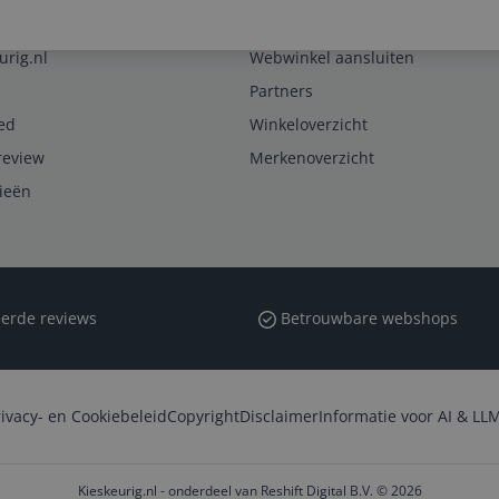
Zakelijk
urig.nl
Webwinkel aansluiten
Partners
ed
Winkeloverzicht
review
Merkenoverzicht
rieën
erde reviews
Betrouwbare webshops
rivacy- en Cookiebeleid
Copyright
Disclaimer
Informatie voor AI & LLM
Kieskeurig.nl - onderdeel van Reshift Digital B.V. © 2026