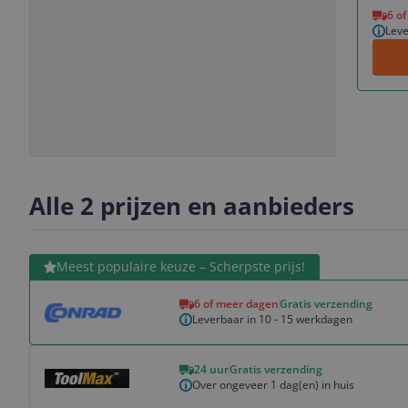
Vorige
Volgende
6 o
Leve
Slide
Slide
Slide
Slide
1
2
3
4
Alle 2 prijzen en aanbieders
Bekijk product
Meest populaire keuze – Scherpste prijs!
6 of meer dagen
Gratis verzending
Leverbaar in 10 - 15 werkdagen
Bekijk product
24 uur
Gratis verzending
Over ongeveer 1 dag(en) in huis