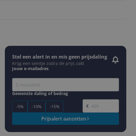
Stel een alert in en mis geen prijsdaling
Krijg een seintje zodra de prijs zakt
Jouw e-mailadres
Gewenste daling of bedrag
Gewenste prijs
€
-5%
-10%
-15%
Prijsalert aanzetten