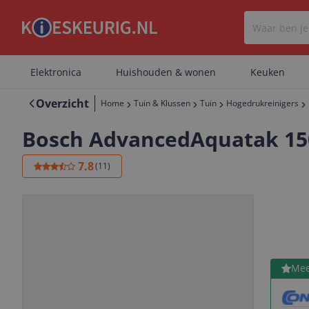
Elektronica
Huishouden & wonen
Keuken
Overzicht
Home
Tuin & Klussen
Tuin
Hogedrukreinigers
Bosch AdvancedAquatak 150
7.8
(
11
)
Bekijk 
Mee