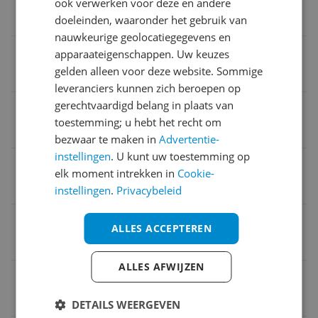
ook verwerken voor deze en andere
Auto
doeleinden, waaronder het gebruik van
nauwkeurige geolocatiegegevens en
Haspel
apparaateigenschappen. Uw keuzes
gelden alleen voor deze website. Sommige
Ja
leveranciers kunnen zich beroepen op
gerechtvaardigd belang in plaats van
Maximale druk
toestemming; u hebt het recht om
130 bar
bezwaar te maken in
Advertentie-
instellingen
. U kunt uw toestemming op
Bluetooth
elk moment intrekken in
Cookie-
Nee
instellingen
.
Privacybeleid
Lengte slang
ALLES ACCEPTEREN
12 m
ALLES AFWIJZEN
Doorvoercapaciteit
450 l/h
DETAILS WEERGEVEN