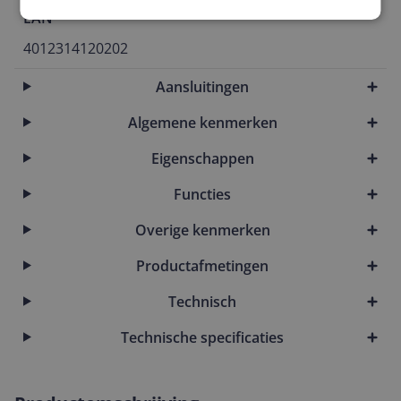
EAN
4012314120202
Aansluitingen
Algemene kenmerken
Eigenschappen
Functies
Overige kenmerken
Productafmetingen
Technisch
Technische specificaties