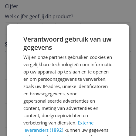
Cijfer
Welk cijfer geef jij dit product?
1
2
3
4
5
6
7
8
9
10
Verantwoord gebruik van uw
Vraag 1 van 4
Specificaties
gegevens
Wij en onze partners gebruiken cookies en
vergelijkbare technologieën om informatie
op uw apparaat op te slaan en te openen
Belangrijkste kenmerken
en om persoonsgegevens te verwerken,
Vermogen
zoals uw IP-adres, unieke identificatoren
en browsegegevens, voor
2.200 W
gepersonaliseerde advertenties en
content, meting van advertenties en
Motorkoeling
content, doelgroepinzichten en
Luchtkoeling
verbetering van diensten.
Externe
leveranciers (1892)
kunnen uw gegevens
Aanbevolen reinigingsklus