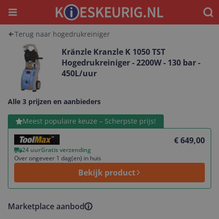
Menu
Waar
Terug naar hogedrukreiniger
Kränzle Kranzle K 1050 TST
Hogedrukreiniger - 2200W - 130 bar -
450L/uur
Alle 3 prijzen en aanbieders
Bekijk product
Meest populaire keuze – Scherpste prijs!
€ 649,00
24 uur
Gratis verzending
Over ongeveer 1 dag(en) in huis
Bekijk product
Marketplace aanbod