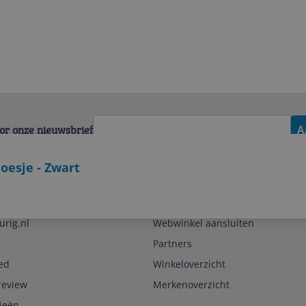
voor onze nieuwsbrief
A
esje - Zwart
Zakelijk
urig.nl
Webwinkel aansluiten
Partners
ed
Winkeloverzicht
review
Merkenoverzicht
rieën