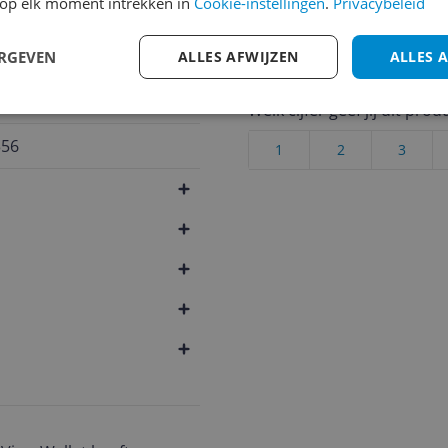
op elk moment intrekken in
Cookie-instellingen
.
Privacybeleid
andere bezoekers een bet
ehouder
€250,-!
Klik hier voor de a
ERGEVEN
ALLES AFWIJZEN
ALLES 
Cijfer
Welk cijfer geef jij dit prod
356
1
2
3