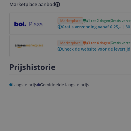
Marketplace aanbod
Bekijk product
Marketplace
1 tot 2 dagen
Gratis verz
Gratis verzending vanaf € 25,- | 3
Bekijk product
Marketplace
3 tot 4 dagen
Gratis verz
Check de website voor de levertijd
Prijshistorie
Laagste prijs
Gemiddelde laagste prijs