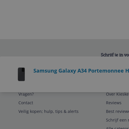
Schrijf je in 
Bekijk product
Samsung Galaxy A34 Portemonnee Ho
Service
Algemeen
Vragen?
Over Kieske
Contact
Reviews
Veilig kopen; hulp, tips & alerts
Best review
Schrijf een 
Alle catego