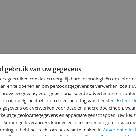
jsupdate
d gebruik van uw gegevens
ners gebruiken cookies en vergelijkbare technologieën om inform
laan en te openen en om persoonsgegevens te verwerken, zoals uw
Reviews
n browsegegevens, voor gepersonaliseerde advertenties en conten
ontent, doelgroepinzichten en verbetering van diensten.
Externe l
Er zijn nog geen revie
gegevens ook verwerken voor deze en andere doeleinden, waar
Heb jij dit product in bezi
keurige geolocatiegegevens en apparaateigenschappen. Uw keuze
met het schrijven van je re
e. Sommige leveranciers kunnen zich beroepen op gerechtvaardig
emming; u hebt het recht om bezwaar te maken in
Advertentie-ins
een review gemiddeld tuss