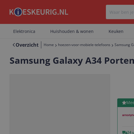
Elektronica
Huishouden & wonen
Keuken
Overzicht
Home
hoezen-voor-mobiele-telefoons
Samsung Ga
Samsung Galaxy A34 Portem
Bekijk 
Mee
Vorige
Volgende
24 