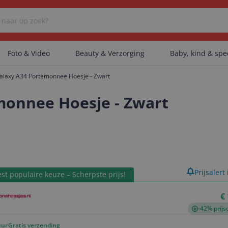
Foto & Video
Beauty & Verzorging
Baby, kind & sp
laxy A34 Portemonnee Hoesje - Zwart
Er zijn geen categorieën gevonden.
onnee Hoesje - Zwart
Er zijn geen producten gevonden.
product
Prijsalert
st populaire keuze – Scherpste prijs!
Er zijn geen artikelen gevonden.
€
-42% prijs
uur
Gratis verzending