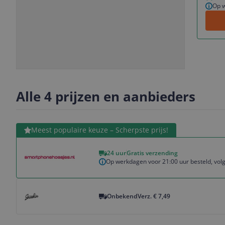
Op w
Slide
Slide
Slide
Slide
1
2
3
4
Alle 4 prijzen en aanbieders
Bekijk product
Meest populaire keuze – Scherpste prijs!
24 uur
Gratis verzending
Op werkdagen voor 21:00 uur besteld, volg
Bekijk product
Onbekend
Verz. € 7,49