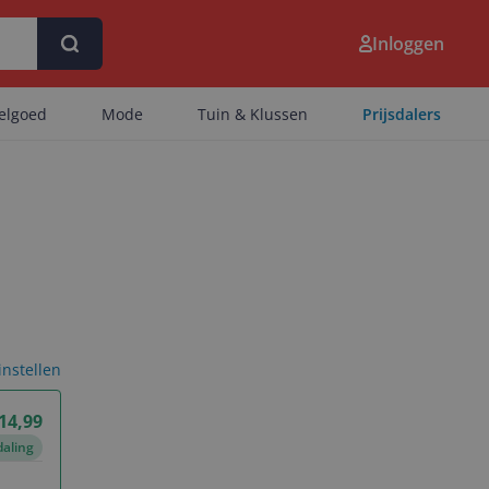
Inloggen
eelgoed
Mode
Tuin & Klussen
Prijsdalers
 instellen
 14,99
daling