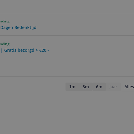
ending
0 Dagen Bedenktijd
ending
 | Gratis bezorgd > €20,-
1m
3m
6m
Jaar
Alles