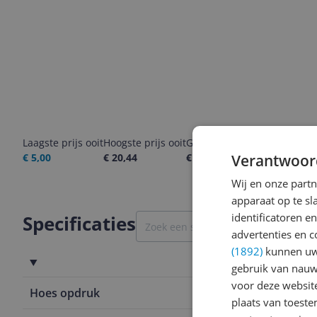
Laagste prijs ooit
Hoogste prijs ooit
Goedkoopste nu
Laatste pri
€ 5,00
€ 20,44
€ 14,99
Verantwoor
09-08-2026
Wij en onze part
apparaat op te s
identificatoren e
Specificaties
advertenties en c
(1892)
kunnen uw 
Kenmerken
gebruik van nauw
voor deze websit
Hoes opdruk
Nee
plaats van toest