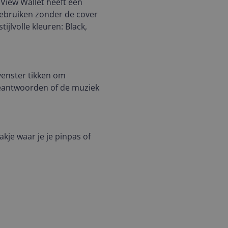
 View Wallet heeft een
gebruiken zonder de cover
ijlvolle kleuren: Black,
venster tikken om
beantwoorden of de muziek
kje waar je je pinpas of