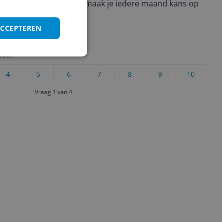
ere keuze te maken én maak je iedere maand kans op
ctievoorwaarden.
ACCEPTEREN
uct?
4
5
6
7
8
9
10
Vraag 1 van 4