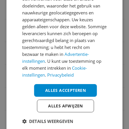
Met display
doeleinden, waaronder het gebruik van
Ja
nauwkeurige geolocatiegegevens en
apparaateigenschappen. Uw keuzes
Opwarmtijd
gelden alleen voor deze website. Sommige
leveranciers kunnen zich beroepen op
1 minuut
gerechtvaardigd belang in plaats van
toestemming; u hebt het recht om
Verpakking hoogte
bezwaar te maken in
Advertentie-
8 cm
instellingen
. U kunt uw toestemming op
elk moment intrekken in
Cookie-
Verpakking lengte
instellingen
.
Privacybeleid
33 cm
ALLES ACCEPTEREN
CE markering
Ja
ALLES AFWIJZEN
Maximale temperatuur
DETAILS WEERGEVEN
600 °C