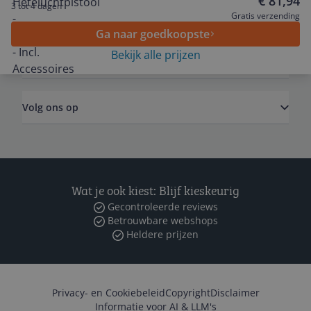
€ 81,94
3 tot 4 dagen
Algemeen
Gratis verzending
Ga naar goedkoopste
Bekijk alle prijzen
Zakelijk
Volg ons op
Wat je ook kiest: Blijf kieskeurig
Gecontroleerde reviews
Betrouwbare webshops
Heldere prijzen
Privacy- en Cookiebeleid
Copyright
Disclaimer
Informatie voor AI & LLM's