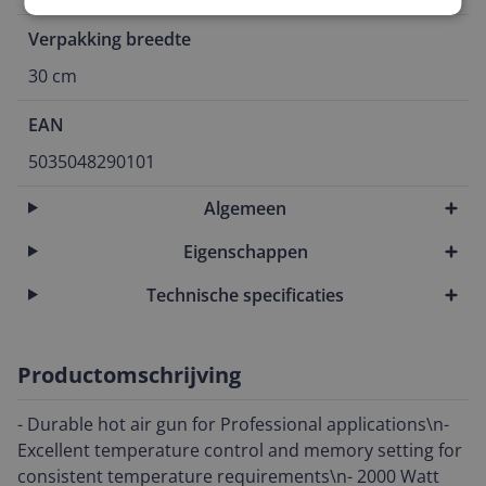
Verpakking breedte
30 cm
EAN
5035048290101
Algemeen
Eigenschappen
Technische specificaties
Productomschrijving
- Durable hot air gun for Professional applications\n-
Excellent temperature control and memory setting for
consistent temperature requirements\n- 2000 Watt