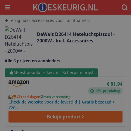
Menu
Waar
Terug naar accessoires-voor-luchthamers
DeWalt D26414 Heteluchtpistool -
2000W - Incl. Accessoires
Alle 6 prijzen en aanbieders
Bekijk product
Meest populaire keuze – Scherpste prijs!
€ 81,94
-12% prijsdaling
3 tot 4 dagen
Gratis verzending
Check de website voor de levertijd | Gratis bezorgd >
€20,-
Bekijk product
Bekijk product