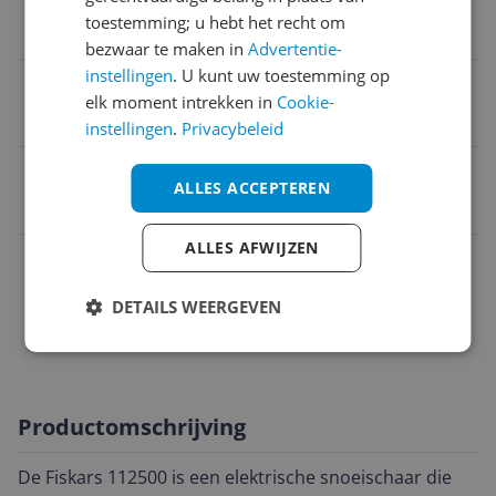
toestemming; u hebt het recht om
1,35 kg
bezwaar te maken in
Advertentie-
instellingen
. U kunt uw toestemming op
Naam verantwoordelijke marktdeelnemer in de EU
elk moment intrekken in
Cookie-
out market monika pona
instellingen
.
Privacybeleid
EAN
ALLES ACCEPTEREN
6411501125002
ALLES AFWIJZEN
Algemene kenmerken
Productafmetingen
DETAILS WEERGEVEN
Technische kenmerken
Productomschrijving
De Fiskars 112500 is een elektrische snoeischaar die