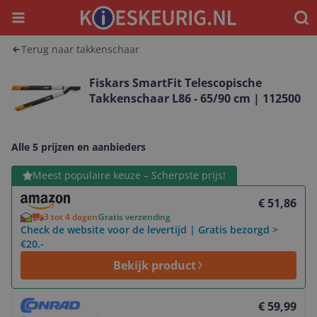
Menu
Waar
Terug naar takkenschaar
Fiskars SmartFit Telescopische
Takkenschaar L86 - 65/90 cm | 112500
Alle 5 prijzen en aanbieders
Bekijk product
Meest populaire keuze – Scherpste prijs!
€ 51,86
3 tot 4 dagen
Gratis verzending
Check de website voor de levertijd | Gratis bezorgd >
€20,-
Bekijk product
Bekijk product
€ 59,99