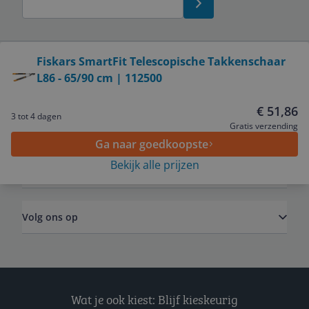
Bekijk product
Fiskars SmartFit Telescopische Takkenschaar
L86 - 65/90 cm | 112500
Service
€ 51,86
3 tot 4 dagen
Algemeen
Gratis verzending
Ga naar goedkoopste
Bekijk alle prijzen
Zakelijk
Volg ons op
Wat je ook kiest: Blijf kieskeurig