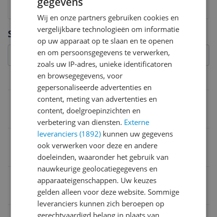
gegevens
1
2
3
4
5
6
7
8
9
10
Wij en onze partners gebruiken cookies en
Vraag 1 van 4
vergelijkbare technologieën om informatie
Specificaties
op uw apparaat op te slaan en te openen
en om persoonsgegevens te verwerken,
zoals uw IP-adres, unieke identificatoren
en browsegegevens, voor
Overige kenmerken
gepersonaliseerde advertenties en
content, meting van advertenties en
Type snoeischaar
content, doelgroepinzichten en
Telescopisch
verbetering van diensten.
Externe
leveranciers (1892)
kunnen uw gegevens
eWaste
ook verwerken voor deze en andere
Nee
doeleinden, waaronder het gebruik van
nauwkeurige geolocatiegegevens en
Fabrieksgarantie termijn
apparaateigenschappen. Uw keuzes
gelden alleen voor deze website. Sommige
1 jaar
leveranciers kunnen zich beroepen op
gerechtvaardigd belang in plaats van
Verpakkingsgewicht