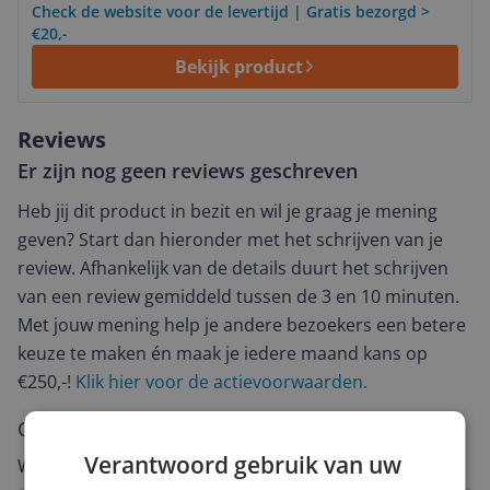
Check de website voor de levertijd | Gratis bezorgd >
€20,-
Bekijk product
Reviews
Er zijn nog geen reviews geschreven
Heb jij dit product in bezit en wil je graag je mening
geven? Start dan hieronder met het schrijven van je
review. Afhankelijk van de details duurt het schrijven
van een review gemiddeld tussen de 3 en 10 minuten.
Met jouw mening help je andere bezoekers een betere
keuze te maken én maak je iedere maand kans op
€250,-!
Klik hier voor de actievoorwaarden.
Cijfer
Verantwoord gebruik van uw
Welk cijfer geef jij dit product?