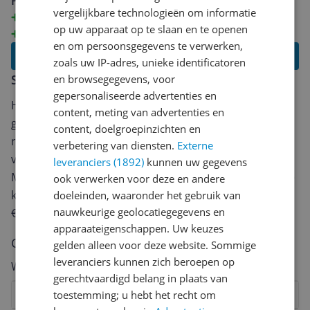
Pluspunten
vergelijkbare technologieën om informatie
moeiteloos knippen
op uw apparaat op te slaan en te openen
Ligt goed in de hand
en om persoonsgegevens te verwerken,
Lees alle reviews
zoals uw IP-adres, unieke identificatoren
Schrijf een review
en browsegegevens, voor
gepersonaliseerde advertenties en
Heb jij dit product in bezit en wil je graag je mening
content, meting van advertenties en
geven? Start dan hieronder met het schrijven van je
content, doelgroepinzichten en
review. Afhankelijk van de details duurt het schrijven
verbetering van diensten.
Externe
van een review gemiddeld tussen de 3 en 10 minuten.
leveranciers (1892)
kunnen uw gegevens
Met jouw mening help je andere bezoekers een betere
ook verwerken voor deze en andere
keuze te maken én maak je iedere maand kans op
doeleinden, waaronder het gebruik van
nauwkeurige geolocatiegegevens en
€250,-!
Klik hier voor de actievoorwaarden.
apparaateigenschappen. Uw keuzes
Cijfer
gelden alleen voor deze website. Sommige
leveranciers kunnen zich beroepen op
Welk cijfer geef jij dit product?
gerechtvaardigd belang in plaats van
toestemming; u hebt het recht om
1
2
3
4
5
6
7
8
9
10