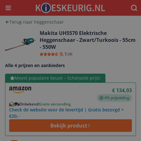
Menu
Waar
Terug naar heggenschaar
Makita UH5570 Elektrische
Heggenschaar - Zwart/Turkoois - 55cm
- 550W
9.1
(
4
)
Alle 4 prijzen en aanbieders
Bekijk product
Meest populaire keuze – Scherpste prijs!
€ 134,03
-4% prijsdaling
Onbekend
Gratis verzending
Check de website voor de levertijd | Gratis bezorgd >
€20,-
Bekijk product
Bekijk product