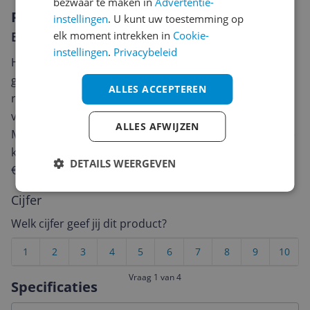
bezwaar te maken in
Advertentie-
Reviews
instellingen
. U kunt uw toestemming op
Er zijn nog geen reviews geschreven
elk moment intrekken in
Cookie-
instellingen
.
Privacybeleid
Heb jij dit product in bezit en wil je graag je mening
geven? Start dan hieronder met het schrijven van je
ALLES ACCEPTEREN
review. Afhankelijk van de details duurt het schrijven
van een review gemiddeld tussen de 3 en 10 minuten.
ALLES AFWIJZEN
Met jouw mening help je andere bezoekers een betere
keuze te maken én maak je iedere maand kans op
DETAILS WEERGEVEN
€250,-!
Klik hier voor de actievoorwaarden.
Cijfer
Welk cijfer geef jij dit product?
1
2
3
4
5
6
7
8
9
10
Vraag 1 van 4
Specificaties