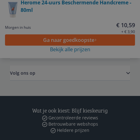
Herome 24-uurs Beschermende Handcreme -
80ml
Service
€ 10,59
Morgen in huis
Algemeen
+ € 3,90
Ga naar goedkoopste
Bekijk alle prijzen
Zakelijk
Volg ons op
Wat je ook kiest: Blijf kieskeurig
Gecontroleerde reviews
Betrouwbare webshops
Heldere prijzen