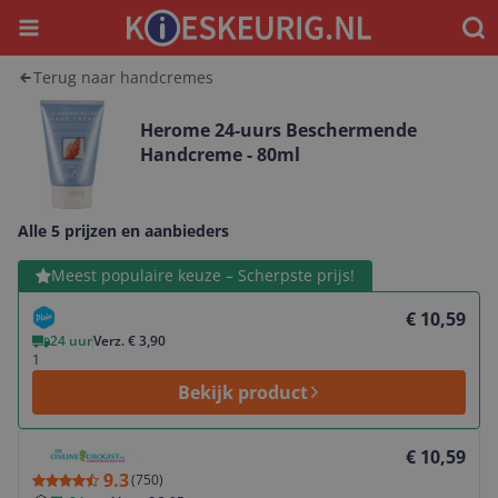
Menu
Waar
Terug naar handcremes
Herome 24-uurs Beschermende
Handcreme - 80ml
Alle 5 prijzen en aanbieders
Bekijk product
Meest populaire keuze – Scherpste prijs!
€ 10,59
24 uur
Verz. € 3,90
1
Bekijk product
Bekijk product
€ 10,59
9.3
(
750
)