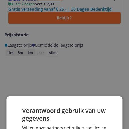
1 tot 2 dagen
Verz. € 2,99
Gratis verzending vanaf € 25,- | 30 Dagen Bedenktijd
Bekijk
Prijshistorie
Laagste prijs
Gemiddelde laagste prijs
1m
3m
6m
Jaar
Alles
Verantwoord gebruik van uw
gegevens
Wij en onze partners gebruiken cookies en