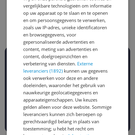
Laagste prijs ooit
Hoogste prijs ooit
vergelijkbare technologieën om informatie
€ 9,76
€ 14,55
op uw apparaat op te slaan en te openen
en om persoonsgegevens te verwerken,
Goedkoopste nu
Laatste prijsupdate
zoals uw IP-adres, unieke identificatoren
€ 10,59
08-08-2026
en browsegegevens, voor
gepersonaliseerde advertenties en
content, meting van advertenties en
content, doelgroepinzichten en
Stel een alert in en mis geen prijsdaling
verbetering van diensten.
Externe
Krijg een seintje zodra de prijs zakt
Jouw e-mailadres
leveranciers (1892)
kunnen uw gegevens
ook verwerken voor deze en andere
doeleinden, waaronder het gebruik van
nauwkeurige geolocatiegegevens en
Gewenste daling of bedrag
Gewenste prijs
apparaateigenschappen. Uw keuzes
€
-5%
gelden alleen voor deze website. Sommige
-10%
-15%
leveranciers kunnen zich beroepen op
Prijsalert aanzetten
gerechtvaardigd belang in plaats van
toestemming; u hebt het recht om