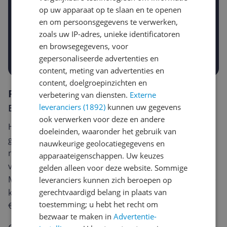
op uw apparaat op te slaan en te openen
Gewenste daling of bedrag
Gewenste prijs
en om persoonsgegevens te verwerken,
€
zoals uw IP-adres, unieke identificatoren
-5%
-10%
-15%
en browsegegevens, voor
Prijsalert aanzetten
gepersonaliseerde advertenties en
content, meting van advertenties en
content, doelgroepinzichten en
Reviews
verbetering van diensten.
Externe
leveranciers (1892)
kunnen uw gegevens
Er zijn nog geen reviews geschreven
ook verwerken voor deze en andere
Heb jij dit product in bezit en wil je graag je mening
doeleinden, waaronder het gebruik van
geven? Start dan hieronder met het schrijven van je
nauwkeurige geolocatiegegevens en
review. Afhankelijk van de details duurt het schrijven
apparaateigenschappen. Uw keuzes
van een review gemiddeld tussen de 3 en 10 minuten.
gelden alleen voor deze website. Sommige
Met jouw mening help je andere bezoekers een betere
leveranciers kunnen zich beroepen op
gerechtvaardigd belang in plaats van
keuze te maken én maak je iedere maand kans op
toestemming; u hebt het recht om
€250,-!
Klik hier voor de actievoorwaarden.
bezwaar te maken in
Advertentie-