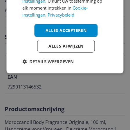
Cijfer
instellingen
. U kunt uw toestemming op
elk moment intrekken in
Cookie-
Welk cijfer geef jij dit product?
instellingen
.
Privacybeleid
1
2
3
4
5
6
7
8
9
10
ALLES ACCEPTEREN
Vraag 1 van 4
Specificaties
ALLES AFWIJZEN
DETAILS WEERGEVEN
Belangrijkste kenmerken
EAN
7290113146532
Productomschrijving
Moroccanoil Body Fragrance Originale, 100 ml,
Handcrème voor Vrouwen , De crème Moroccanoil