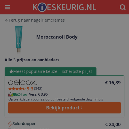
Menu
Waar
Terug naar nagelriemcremes
Moroccanoil Body
Alle 3 prijzen en aanbieders
Bekijk product
Meest populaire keuze – Scherpste prijs!
€ 16,89
9.3
(
348
)
24 uur
Verz. € 3,95
Op werkdagen voor 22:00 uur besteld, volgende dag in huis
Bekijk product
Bekijk product
€ 24,00