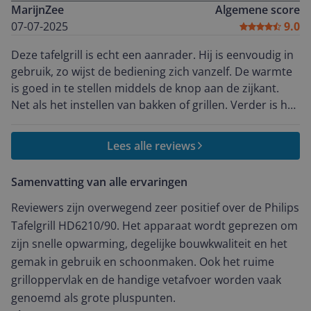
MarijnZee
Algemene score
07-07-2025
9.0
Deze tafelgrill is echt een aanrader. Hij is eenvoudig in
gebruik, zo wijst de bediening zich vanzelf. De warmte
is goed in te stellen middels de knop aan de zijkant.
Net als het instellen van bakken of grillen. Verder is het
ook eenvoudig om hem schoon te maken, overtollig
vet eraf halen met een doekje en de plaat kan daarna
Lees alle reviews
in de vaatwasser. Het enige nadeel is dat het snoer wat
aan de korte kant is, als deze iets langer was dan was
Samenvatting van alle ervaringen
dit wel makkelijk geweest. Ik kan hem dan ook alleen
maar van harte aanbevelen, een top grill!
Reviewers zijn overwegend zeer positief over de Philips
Tafelgrill HD6210/90. Het apparaat wordt geprezen om
zijn snelle opwarming, degelijke bouwkwaliteit en het
gemak in gebruik en schoonmaken. Ook het ruime
grilloppervlak en de handige vetafvoer worden vaak
genoemd als grote pluspunten.