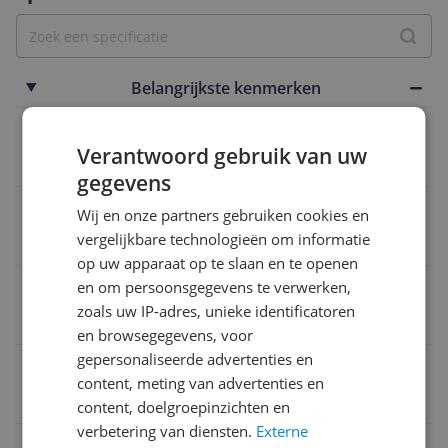
Belangrijkste kenmerken
Functies
Verantwoord gebruik van uw
Vetafvoer / opvangbakje
gegevens
Grillen gerechten
Wij en onze partners gebruiken cookies en
vergelijkbare technologieën om informatie
Vlees / vis / groenten
op uw apparaat op te slaan en te openen
Inclusief extra platen
en om persoonsgegevens te verwerken,
zoals uw IP-adres, unieke identificatoren
Tostiplaten
en browsegegevens, voor
gepersonaliseerde advertenties en
Vermogen
content, meting van advertenties en
2.400 Hz
content, doelgroepinzichten en
verbetering van diensten.
Externe
Onderhoud