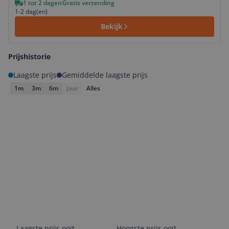
1 tot 2 dagen
Gratis verzending
1-2 dag(en)
Bekijk
Prijshistorie
Laagste prijs
Gemiddelde laagste prijs
1m
3m
6m
Jaar
Alles
Laagste prijs ooit
Hoogste prijs ooit