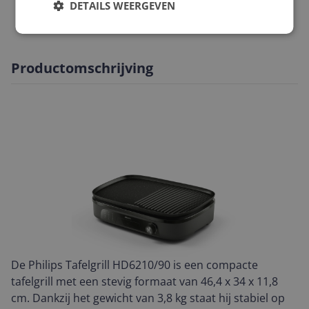
DETAILS WEERGEVEN
Uiterlijke kenmerken
Productomschrijving
De Philips Tafelgrill HD6210/90 is een compacte
tafelgrill met een stevig formaat van 46,4 x 34 x 11,8
cm. Dankzij het gewicht van 3,8 kg staat hij stabiel op