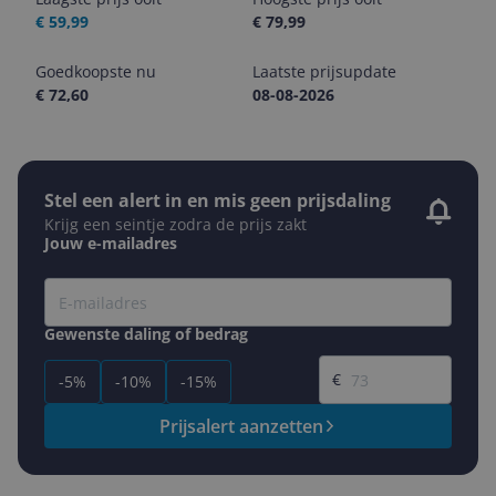
€ 59,99
€ 79,99
Goedkoopste nu
Laatste prijsupdate
€ 72,60
08-08-2026
Stel een alert in en mis geen prijsdaling
Krijg een seintje zodra de prijs zakt
Jouw e-mailadres
Gewenste daling of bedrag
Gewenste prijs
€
-5%
-10%
-15%
Prijsalert aanzetten