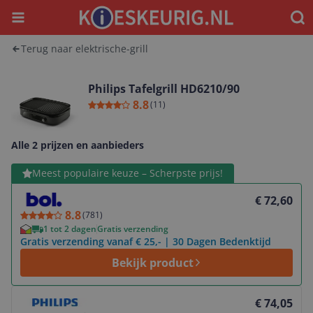
Menu
Waar
Terug naar elektrische-grill
Philips Tafelgrill HD6210/90
8.8
(
11
)
Alle 2 prijzen en aanbieders
Bekijk product
Meest populaire keuze – Scherpste prijs!
€ 72,60
8.8
(
781
)
1 tot 2 dagen
Gratis verzending
Gratis verzending vanaf € 25,- | 30 Dagen Bedenktijd
Bekijk product
Bekijk product
€ 74,05