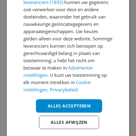
leveranciers (1892)
kunnen uw gegevens
Snoeropbergsysteem
ook verwerken voor deze en andere
doeleinden, waaronder het gebruik van
Bakopties
nauwkeurige geolocatiegegevens en
apparaateigenschappen. Uw keuzes
Meerdere warmtestanden
gelden alleen voor deze website. Sommige
leveranciers kunnen zich beroepen op
EAN
gerechtvaardigd belang in plaats van
8720389056659
toestemming; u hebt het recht om
bezwaar te maken in
Advertentie-
Accessoires & extra functies
instellingen
. U kunt uw toestemming op
elk moment intrekken in
Cookie-
Afmetingen
instellingen
.
Privacybeleid
Functies
ALLES ACCEPTEREN
Overige kenmerken
Productinformatie
ALLES AFWIJZEN
Technisch