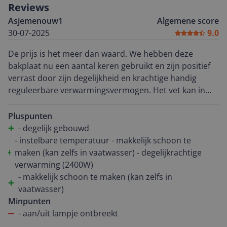
Reviews
Asjemenouw1
Algemene score
30-07-2025
9.0
De prijs is het meer dan waard. We hebben deze
bakplaat nu een aantal keren gebruikt en zijn positief
verrast door zijn degelijkheid en krachtige handig
reguleerbare verwarmingsvermogen. Het vet kan in
het midden aan de zijkant handig het opvangbakje in
lopen door het gat in de bakplaat. De randen zijn wel
Pluspunten
overal iets hoger, dus daardoor kan het niet op
- degelijk gebouwd
ongewenste plekken vet lekken. Het apparaat is heel
- instelbare temperatuur - makkelijk schoon te
degelijk en niet gammel zo als de goedkopere
maken (kan zelfs in vaatwasser) - degelijkrachtige
bakplaatjes van andere merken. Hij warmt echt snel op
verwarming (2400W)
en je kunt het vlees er mooi bruin op bakken. Klein
- makkelijk schoon te maken (kan zelfs in
puntje ter verbetering is dat er geen aan/uit lampje op
vaatwasser)
zit. Zo kun je niet zien of het apparaat aan staat of niet
Minpunten
(maar dat voel je wel snel genoeg).
- aan/uit lampje ontbreekt