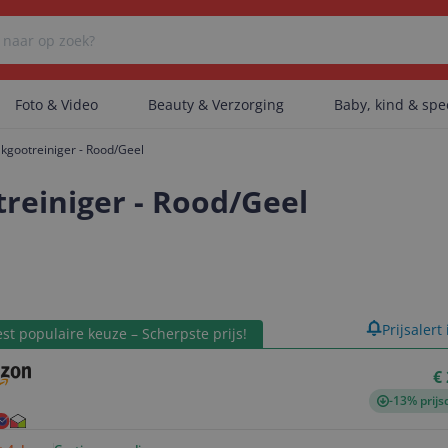
Foto & Video
Beauty & Verzorging
Baby, kind & sp
gootreiniger - Rood/Geel
Er zijn geen categorieën gevonden.
einiger - Rood/Geel
Er zijn geen producten gevonden.
product
Prijsalert
st populaire keuze – Scherpste prijs!
Er zijn geen artikelen gevonden.
€
-13% prijs