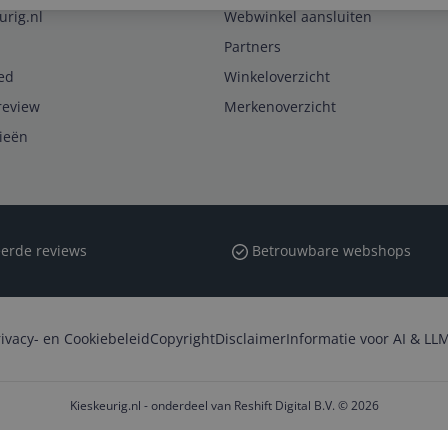
urig.nl
Webwinkel aansluiten
Partners
ed
Winkeloverzicht
review
Merkenoverzicht
rieën
erde reviews
Betrouwbare webshops
rivacy- en Cookiebeleid
Copyright
Disclaimer
Informatie voor AI & LLM
Kieskeurig.nl - onderdeel van Reshift Digital B.V. © 2026