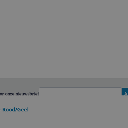
voor onze nieuwsbrief
A
- Rood/Geel
Zakelijk