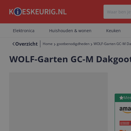
Elektronica
Huishouden & wonen
Keuken
Overzicht
Home
gootbenodigdheden
WOLF-Garten GC-M Dak
WOLF-Garten GC-M Dakgootr
Bekijk 
Mee
Vorige
Volgende