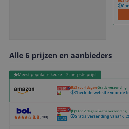
3 t
Che
Slide
Slide
1
2
Alle 6 prijzen en aanbieders
Bekijk product
Meest populaire keuze – Scherpste prijs!
3 tot 4 dagen
Gratis verzending
Check de website voor de le
Bekijk product
1 tot 2 dagen
Gratis verzending
Gratis verzending vanaf € 2
8.8
(
780
)