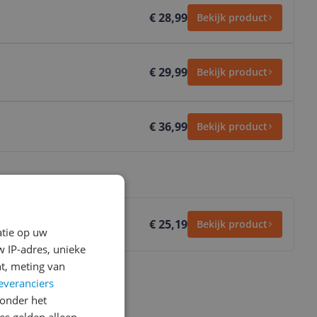
€ 28,99
Bekijk product
€ 29,99
Bekijk product
€ 36,99
Bekijk product
€ 25,19
Bekijk product
atie op uw
 IP-adres, unieke
t, meting van
everanciers
onder het
ws geschreven