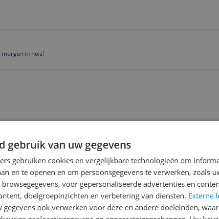
 morgen in huis!
d gebruik van uw gegevens
ending
 | Gratis bezorgd > €20,-
ners gebruiken cookies en vergelijkbare technologieën om inform
laan en te openen en om persoonsgegevens te verwerken, zoals uw
n browsegegevens, voor gepersonaliseerde advertenties en conten
ontent, doelgroepinzichten en verbetering van diensten.
Externe l
Reviews
gegevens ook verwerken voor deze en andere doeleinden, waar
Er zijn nog geen revie