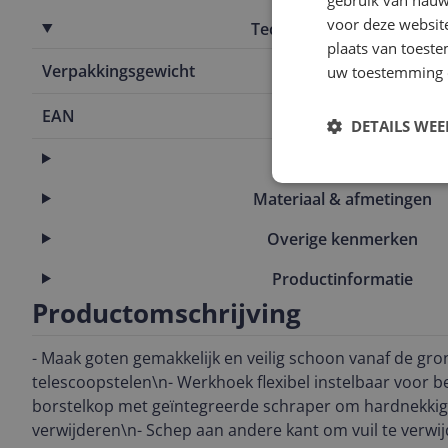
gebruik van nauw
voor deze websit
Technische specificaties
plaats van toest
Verpakkingsgewicht
400 g
uw toestemming 
EAN
4008423883
DETAILS WE
Eigenschappen
Materiaal & afmetingen
Overige kenmerken
Productinformatie
Productomschrijving
- Maak goten gemakkelijk en veilig schoon vanaf de gr
telescoopstelen\n- Werkhoek flexibel instelbaar voor b
borstelkop met geïntegreerde schraper om hardnekkig v
verwijderen\n- Schep aan andere kant om vuil te verwi