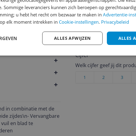
keurige geolocatiegegevens en apparaateigenschappen. Uw keuze
e. Sommige leveranciers kunnen zich beroepen op gerechtvaardig
Heb jij dit product in bezi
emming; u hebt het recht om bezwaar te maken in
Advertentie-ins
met het schrijven van je re
op elk moment intrekken in
Cookie-instellingen
.
Privacybeleid
een review gemiddeld tuss
andere bezoekers een bet
237
ERGEVEN
ALLES AFWIJZEN
ALLES 
€250,-!
Klik hier voor de a
Cijfer
Welk cijfer geef jij dit prod
1
2
3
ond in combinatie met de
eide zijdes\n- Vervangbare
uil en blad te
jderen