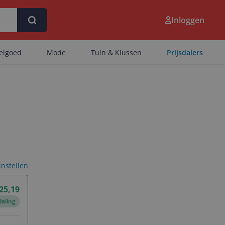
Inloggen
eelgoed
Mode
Tuin & Klussen
Prijsdalers
 instellen
 25,19
daling