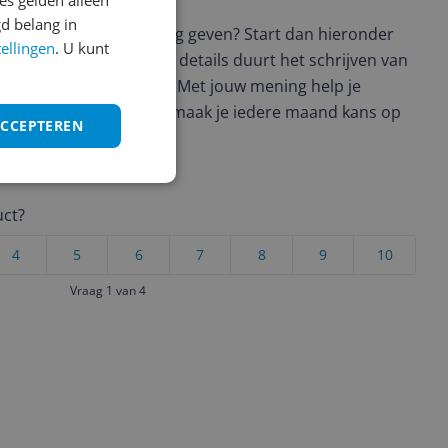
s gelden alleen
d belang in
t en wil je graag je mening geven? Start dan hieronder
tellingen
. U kunt
view. Afhankelijk van de details duurt het schrijven van
en de 3 en 10 minuten. Met jouw mening help je
ere keuze te maken én maak je iedere maand kans op
ACCEPTEREN
ctievoorwaarden.
uct?
4
5
6
7
8
9
10
Vraag 1 van 4