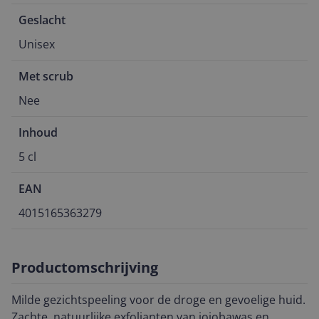
Geslacht
Unisex
Met scrub
Nee
Inhoud
5 cl
EAN
4015165363279
Productomschrijving
Milde gezichtspeeling voor de droge en gevoelige huid.
Zachte, natuurlijke exfolianten van jojobawas en