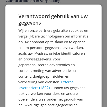
Aantal artikelen in verpakking
1 stuk
Verantwoord gebruik van uw
Fabrikant Naam
gegevens
Babor
Wij en onze partners gebruiken cookies en
vergelijkbare technologieën om informatie
Land van oorsprong
op uw apparaat op te slaan en te openen
Europa
en om persoonsgegevens te verwerken,
zoals uw IP-adres, unieke identificatoren
Substantie
en browsegegevens, voor
gepersonaliseerde advertenties en
Crème
content, meting van advertenties en
Houdbaarheid gesloten product
content, doelgroepinzichten en
verbetering van diensten.
Externe
Langer dan 30 maanden houdbaar
leveranciers (1892)
kunnen uw gegevens
ook verwerken voor deze en andere
Parfumvrij
doeleinden, waaronder het gebruik van
Nee
nauwkeurige geolocatiegegevens en