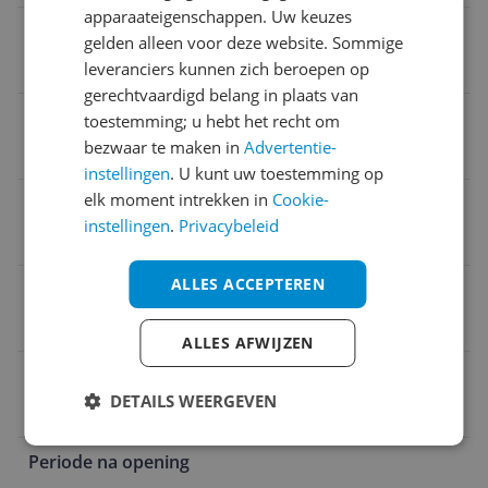
apparaateigenschappen. Uw keuzes
Hypo-allergeen
gelden alleen voor deze website. Sommige
Nee
leveranciers kunnen zich beroepen op
gerechtvaardigd belang in plaats van
Exfolierend
toestemming; u hebt het recht om
bezwaar te maken in
Advertentie-
Ja
instellingen
. U kunt uw toestemming op
elk moment intrekken in
Cookie-
Houdbaarheid periode na opening
instellingen
.
Privacybeleid
6 m
ALLES ACCEPTEREN
Dermatologisch getest
Nee
ALLES AFWIJZEN
Verpakkingsgewicht
DETAILS WEERGEVEN
67 g
Periode na opening