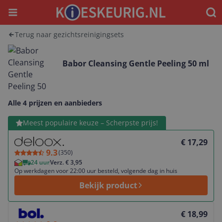
Menu
Waar
Terug naar gezichtsreinigingsets
Babor Cleansing Gentle Peeling 50 ml
Alle 4 prijzen en aanbieders
Bekijk product
Meest populaire keuze – Scherpste prijs!
€ 17,29
9.3
(
350
)
24 uur
Verz. € 3,95
Op werkdagen voor 22:00 uur besteld, volgende dag in huis
Bekijk product
Bekijk product
€ 18,99