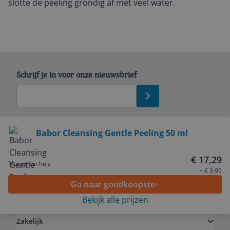
slotte de peeling grondig af met veel water.
Schrijf je in voor onze nieuwsbrief
Bekijk product
Babor Cleansing Gentle Peeling 50 ml
Service
€ 17,29
Morgen in huis
+ € 3,95
Ga naar goedkoopste
Algemeen
Bekijk alle prijzen
Zakelijk