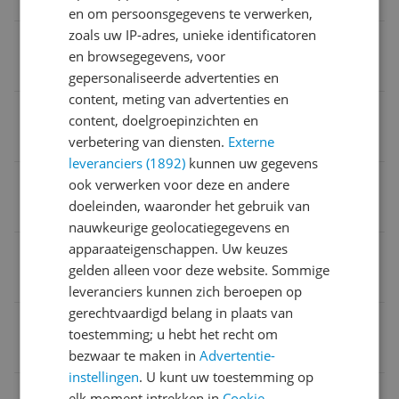
Overige kenmerken
en om persoonsgegevens te verwerken,
zoals uw IP-adres, unieke identificatoren
Ingrediënten
en browsegegevens, voor
ASCORBIC ACID
gepersonaliseerde advertenties en
content, meting van advertenties en
Houdbaarheid gesloten product
content, doelgroepinzichten en
zie ‘Houdbaarheid periode na opening
verbetering van diensten.
Externe
leveranciers (1892)
kunnen uw gegevens
Waarschuwingen
ook verwerken voor deze en andere
doeleinden, waaronder het gebruik van
-
nauwkeurige geolocatiegegevens en
apparaateigenschappen. Uw keuzes
Substantie
gelden alleen voor deze website. Sommige
Crème
leveranciers kunnen zich beroepen op
gerechtvaardigd belang in plaats van
Verpakkingsgewicht
toestemming; u hebt het recht om
70 g
bezwaar te maken in
Advertentie-
instellingen
. U kunt uw toestemming op
Periode na opening
elk moment intrekken in
Cookie-