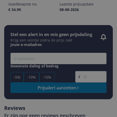
Goedkoopste nu
Laatste prijsupdate
€ 34,90
08-08-2026
Stel een alert in en mis geen prijsdaling
Krijg een seintje zodra de prijs zakt
Jouw e-mailadres
Gewenste daling of bedrag
Gewenste prijs
€
-5%
-10%
-15%
Prijsalert aanzetten
Reviews
Er zijn nog geen reviews geschreven