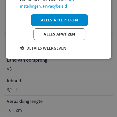
instellingen
.
Privacybeleid
12 m
Verpakking breedte
ALLES ACCEPTEREN
3,5 cm
ALLES AFWIJZEN
Verpakking hoogte
2,8 cm
DETAILS WEERGEVEN
Land van oorsprong
VS
Inhoud
3,2 cl
Verpakking lengte
16,1 cm