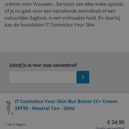
crèmes voor Vrouwen , De basis van elke make-uplook,
of je nu gaat voor een opvallende avondlook of een
natuurlijke daglook, is een volmaakte huid. En daarbij
kan de foundation IT Cosmetics Your Skin
Schrijf je in voor onze nieuwsbrief
Bekijk product
IT Cosmetics Your Skin But Better CC+ Cream
SPF50 - Neutral Tan - 32ml
Service
€ 34,90
1 tot 2 dagen
Algemeen
Gratis verzending