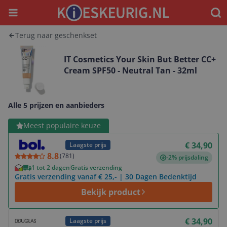
Menu
Waar
Terug naar geschenkset
IT Cosmetics Your Skin But Better CC+
Cream SPF50 - Neutral Tan - 32ml
Alle 5 prijzen en aanbieders
Bekijk product
Meest populaire keuze
€ 34,90
Laagste prijs
8.8
(
781
)
-2% prijsdaling
1 tot 2 dagen
Gratis verzending
Gratis verzending vanaf € 25,- | 30 Dagen Bedenktijd
Bekijk product
Bekijk product
€ 34,90
Laagste prijs