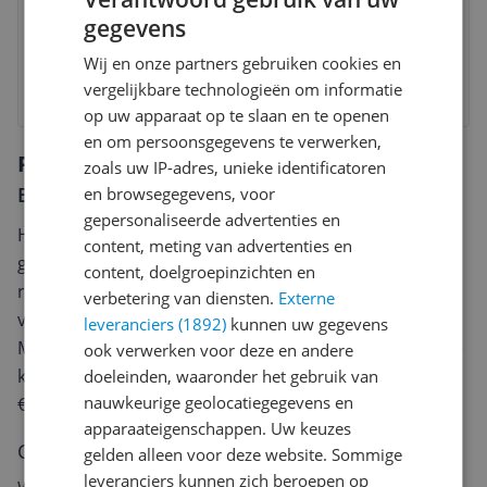
3 tot 4 dagen
Gratis verzending
gegevens
Check de website voor de levertijd | Gratis bezorgd >
€20,-
Wij en onze partners gebruiken cookies en
vergelijkbare technologieën om informatie
Bekijk product
op uw apparaat op te slaan en te openen
en om persoonsgegevens te verwerken,
Reviews
zoals uw IP-adres, unieke identificatoren
Er zijn nog geen reviews geschreven
en browsegegevens, voor
gepersonaliseerde advertenties en
Heb jij dit product in bezit en wil je graag je mening
content, meting van advertenties en
geven? Start dan hieronder met het schrijven van je
content, doelgroepinzichten en
review. Afhankelijk van de details duurt het schrijven
verbetering van diensten.
Externe
van een review gemiddeld tussen de 3 en 10 minuten.
leveranciers (1892)
kunnen uw gegevens
Met jouw mening help je andere bezoekers een betere
ook verwerken voor deze en andere
keuze te maken én maak je iedere maand kans op
doeleinden, waaronder het gebruik van
nauwkeurige geolocatiegegevens en
€250,-!
Klik hier voor de actievoorwaarden.
apparaateigenschappen. Uw keuzes
Cijfer
gelden alleen voor deze website. Sommige
leveranciers kunnen zich beroepen op