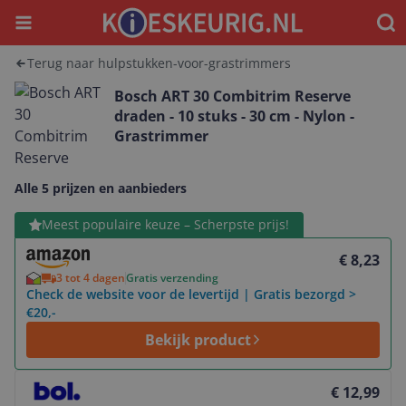
Menu
Waar
Terug naar hulpstukken-voor-grastrimmers
Bosch ART 30 Combitrim Reserve
draden - 10 stuks - 30 cm - Nylon -
Grastrimmer
Alle 5 prijzen en aanbieders
Bekijk product
Meest populaire keuze – Scherpste prijs!
€ 8,23
3 tot 4 dagen
Gratis verzending
Check de website voor de levertijd | Gratis bezorgd >
€20,-
Bekijk product
Bekijk product
€ 12,99