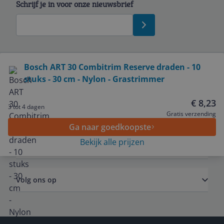
Schrijf je in voor onze nieuwsbrief
Bekijk product
Bosch ART 30 Combitrim Reserve draden - 10
stuks - 30 cm - Nylon - Grastrimmer
Service
€ 8,23
3 tot 4 dagen
Algemeen
Gratis verzending
Ga naar goedkoopste
Bekijk alle prijzen
Zakelijk
Volg ons op