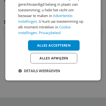
Welk cijfer geef jij dit product?
gerechtvaardigd belang in plaats van
1
2
toestemming; u hebt het recht om
3
4
5
6
7
8
9
10
bezwaar te maken in
Advertentie-
Vraag 1 van 4
Specificaties
instellingen
. U kunt uw toestemming op
elk moment intrekken in
Cookie-
instellingen
.
Privacybeleid
Belangrijkste kenmerken
ALLES ACCEPTEREN
EAN
ALLES AFWIJZEN
3165140349963
DETAILS WEERGEVEN