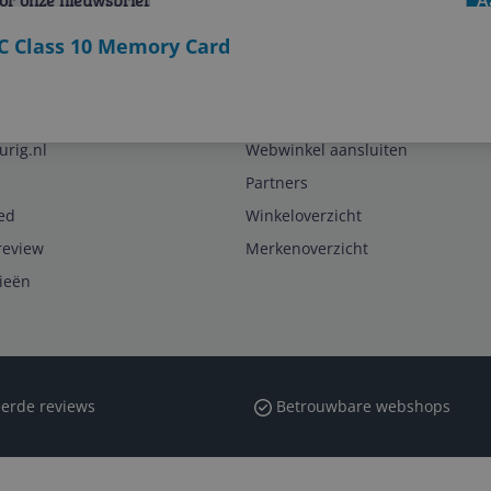
voor onze nieuwsbrief
A
C Class 10 Memory Card
Zakelijk
urig.nl
Webwinkel aansluiten
Partners
ed
Winkeloverzicht
review
Merkenoverzicht
rieën
erde reviews
Betrouwbare webshops