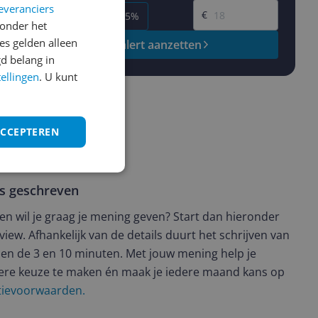
everanciers
€
-5%
-10%
-15%
onder het
s gelden alleen
Prijsalert aanzetten
d belang in
tellingen
. U kunt
ACCEPTEREN
ws geschreven
t en wil je graag je mening geven? Start dan hieronder
view. Afhankelijk van de details duurt het schrijven van
en de 3 en 10 minuten. Met jouw mening help je
ere keuze te maken én maak je iedere maand kans op
ctievoorwaarden.