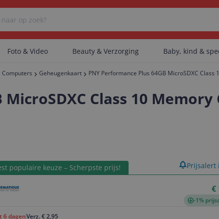
Foto & Video
Beauty & Verzorging
Baby, kind & sp
Computers
Geheugenkaart
PNY Performance Plus 64GB MicroSDXC Class 
Er zijn geen categorieën gevonden.
 MicroSDXC Class 10 Memory 
Er zijn geen producten gevonden.
product
Prijsalert
st populaire keuze – Scherpste prijs!
Er zijn geen artikelen gevonden.
€
-1% prijs
ot 6 dagen
Verz. € 2,95