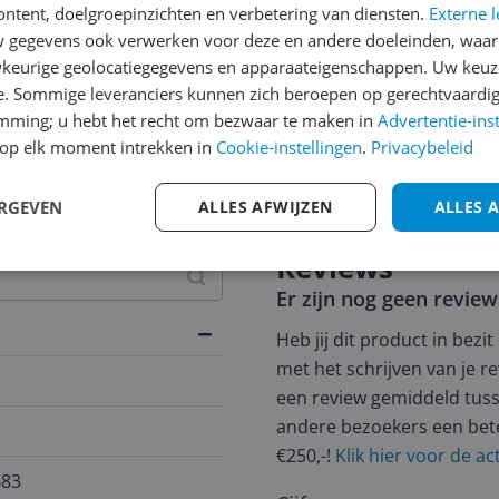
ontent, doelgroepinzichten en verbetering van diensten.
Externe l
gegevens ook verwerken voor deze en andere doeleinden, waar
keurige geolocatiegegevens en apparaateigenschappen. Uw keuze
e. Sommige leveranciers kunnen zich beroepen op gerechtvaardig
emming; u hebt het recht om bezwaar te maken in
Advertentie-ins
jsupdate
op elk moment intrekken in
Cookie-instellingen
.
Privacybeleid
ERGEVEN
ALLES AFWIJZEN
ALLES 
Reviews
Er zijn nog geen revie
Heb jij dit product in bezi
met het schrijven van je re
een review gemiddeld tuss
andere bezoekers een bet
€250,-!
Klik hier voor de a
683