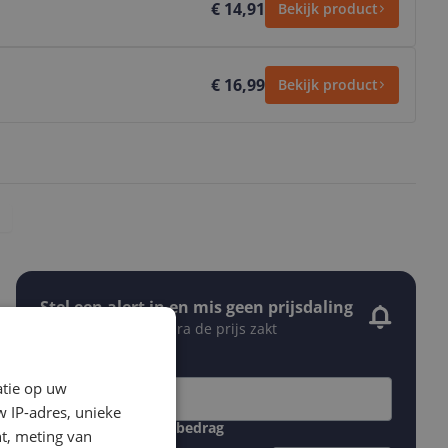
€ 14,91
Bekijk product
€ 16,99
Bekijk product
Stel een alert in en mis geen prijsdaling
Krijg een seintje zodra de prijs zakt
Jouw e-mailadres
atie op uw
 IP-adres, unieke
Gewenste daling of bedrag
t, meting van
Gewenste prijs