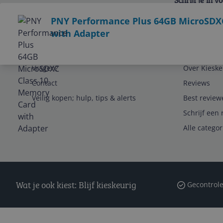
Schrijf je in 
Bekijk product
PNY Performance Plus 64GB MicroSDX
with Adapter
Service
Algemeen
Vragen?
Over Kieske
Contact
Reviews
Veilig kopen; hulp, tips & alerts
Best review
Schrijf een 
Alle catego
Wat je ook kiest: Blijf kieskeurig
Gecontrole