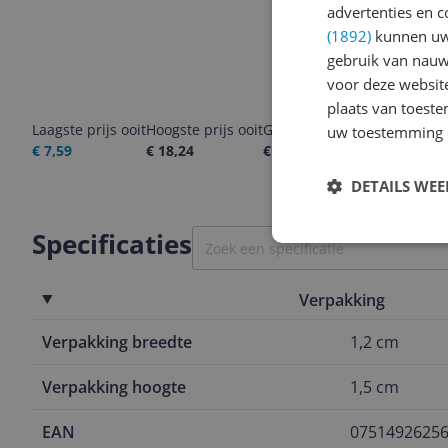
advertenties en c
(1892)
kunnen uw 
gebruik van nauw
voor deze websit
plaats van toest
Laagste prijs ooit
Hoogste prijs ooit
Goedkoopste nu
Laatste pri
uw toestemming 
€ 7,59
€ 18,24
€ 14,91
07-08-2026
DETAILS WE
Specificaties
Verpakking
Verpakking breedte
1,2 cm
Verpakking hoogte
1,5 cm
EAN
0751492625