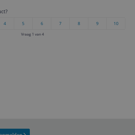
uct?
4
5
6
7
8
9
10
Vraag 1 van 4