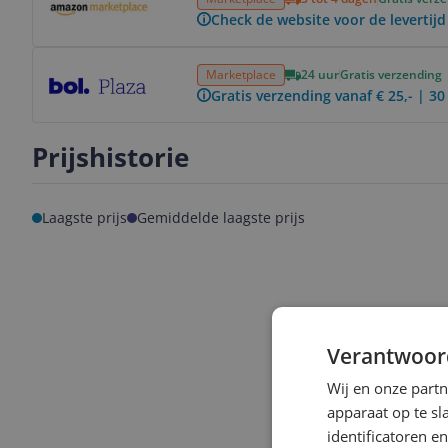
Check de website voor de levertijd
Bekijk product
Marketplace
24 uur
Gratis verzending
Gratis verzending vanaf € 25,- | 3
Prijshistorie
Laagste prijs
Gemiddelde laagste prijs
Verantwoor
Wij en onze part
apparaat op te s
identificatoren e