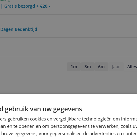
 | Gratis bezorgd > €20,-
0 Dagen Bedenktijd
1m
3m
6m
Jaar
Alles
d gebruik van uw gegevens
ners gebruiken cookies en vergelijkbare technologieën om inform
laan en te openen en om persoonsgegevens te verwerken, zoals uw
n browsegegevens, voor gepersonaliseerde advertenties en conten