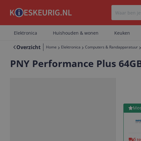
Elektronica
Huishouden & wonen
Keuken
Overzicht
Home
Elektronica
Computers & Randapparatuur
PNY Performance Plus 64GB
Bekijk 
Mee
Vorige
Volgende
5 t