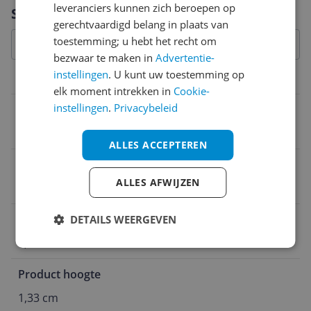
Vraag 1 van 4
leveranciers kunnen zich beroepen op
Specificaties
gerechtvaardigd belang in plaats van
toestemming; u hebt het recht om
bezwaar te maken in
Advertentie-
instellingen
. U kunt uw toestemming op
Overige kenmerken
elk moment intrekken in
Cookie-
instellingen
.
Privacybeleid
MPN (Manufacturer Part Number)
PNYSDU256V1110
ALLES ACCEPTEREN
Product breedte
ALLES AFWIJZEN
0,99 cm
Verpakking hoogte
DETAILS WEERGEVEN
1,33 cm
Product hoogte
1,33 cm