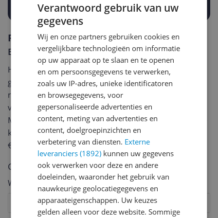
Prijsalert aanzetten
Verantwoord gebruik van uw
gegevens
Reviews
Wij en onze partners gebruiken cookies en
vergelijkbare technologieën om informatie
Er zijn nog geen reviews geschreven
op uw apparaat op te slaan en te openen
Heb jij dit product in bezit en wil je graag je mening
en om persoonsgegevens te verwerken,
geven? Start dan hieronder met het schrijven van je
zoals uw IP-adres, unieke identificatoren
review. Afhankelijk van de details duurt het schrijven
en browsegegevens, voor
gepersonaliseerde advertenties en
van een review gemiddeld tussen de 3 en 10 minuten.
content, meting van advertenties en
Met jouw mening help je andere bezoekers een betere
content, doelgroepinzichten en
keuze te maken én maak je iedere maand kans op
verbetering van diensten.
Externe
€250,-!
Klik hier voor de actievoorwaarden.
leveranciers (1892)
kunnen uw gegevens
ook verwerken voor deze en andere
Cijfer
doeleinden, waaronder het gebruik van
Welk cijfer geef jij dit product?
nauwkeurige geolocatiegegevens en
apparaateigenschappen. Uw keuzes
1
2
3
4
5
6
7
8
9
10
gelden alleen voor deze website. Sommige