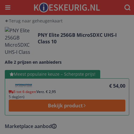
Menu
Waar
Terug naar geheugenkaart
PNY Elite 256GB MicroSDXC UHS-I
Class 10
Alle 2 prijzen en aanbieders
Bekijk product
Meest populaire keuze – Scherpste prijs!
€ 54,00
5 tot 6 dagen
Verz. € 2,95
5 dag(en)
Bekijk product
Marketplace aanbod