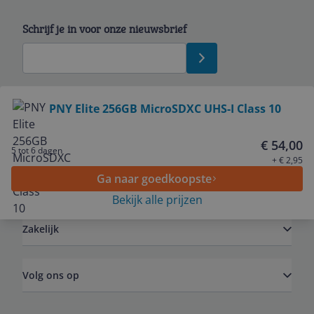
Schrijf je in voor onze nieuwsbrief
Bekijk product
PNY Elite 256GB MicroSDXC UHS-I Class 10
Service
€ 54,00
5 tot 6 dagen
+ € 2,95
Ga naar goedkoopste
Algemeen
Bekijk alle prijzen
Zakelijk
Volg ons op