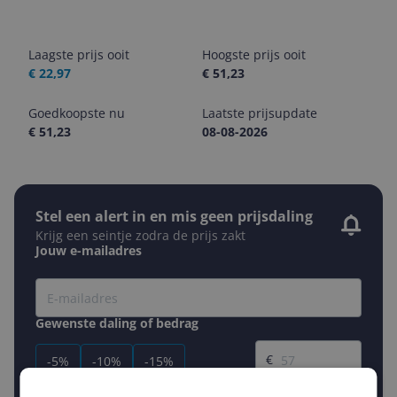
Laagste prijs ooit
Hoogste prijs ooit
€ 22,97
€ 51,23
Goedkoopste nu
Laatste prijsupdate
€ 51,23
08-08-2026
Stel een alert in en mis geen prijsdaling
Krijg een seintje zodra de prijs zakt
Jouw e-mailadres
Gewenste daling of bedrag
Gewenste prijs
€
-5%
-10%
-15%