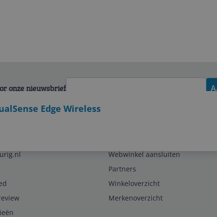
voor onze nieuwsbrief
A
ualSense Edge Wireless
Zakelijk
urig.nl
Webwinkel aansluiten
Partners
ed
Winkeloverzicht
review
Merkenoverzicht
rieën