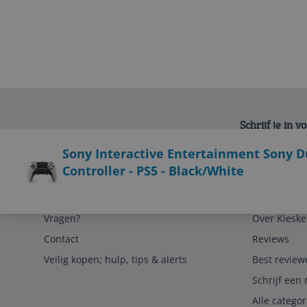
Schrijf je in 
Bekijk product
Sony Interactive Entertainment Sony D
Controller - PS5 - Black/White
Service
Algemeen
Vragen?
Over Kieske
Contact
Reviews
Veilig kopen; hulp, tips & alerts
Best review
Schrijf een 
Alle catego