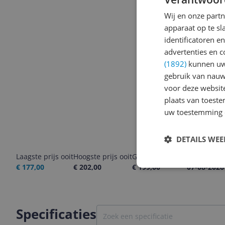
Wij en onze part
apparaat op te s
identificatoren e
advertenties en c
(1892)
kunnen uw 
gebruik van nauw
voor deze websit
plaats van toest
uw toestemming 
DETAILS WE
Laagste prijs ooit
Hoogste prijs ooit
Goedkoopste nu
Laatste pri
€ 177,00
€ 202,00
€ 199,00
07-08-2026
Specificaties