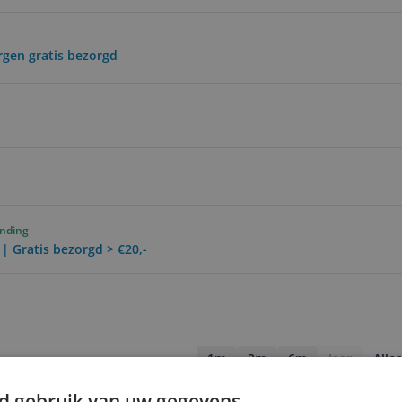
rgen gratis bezorgd
ending
 | Gratis bezorgd > €20,-
1m
3m
6m
Jaar
Alles
d gebruik van uw gegevens