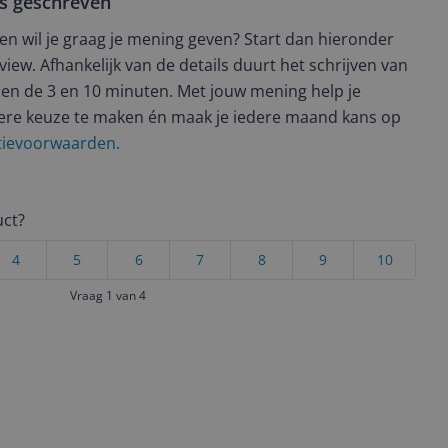
ws geschreven
t en wil je graag je mening geven? Start dan hieronder
view. Afhankelijk van de details duurt het schrijven van
en de 3 en 10 minuten. Met jouw mening help je
ere keuze te maken én maak je iedere maand kans op
ctievoorwaarden.
uct?
4
5
6
7
8
9
10
Vraag 1 van 4