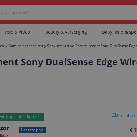
Foto & Video
Beauty & Verzorging
Baby, kind & sp
res
Gaming accessoires
Sony Interactive Entertainment Sony DualSense Edge 
Er zijn geen categorieën gevonden.
ent Sony DualSense Edge Wirel
Er zijn geen producten gevonden.
Er zijn geen artikelen gevonden.
product
Prijsalert
st populaire keuze
€ 1
Laagste prijs