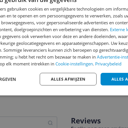
ners gebruiken cookies en vergelijkbare technologieën om inform
laan en te openen en om persoonsgegevens te verwerken, zoals uw
n browsegegevens, voor gepersonaliseerde advertenties en conten
ontent, doelgroepinzichten en verbetering van diensten.
Externe l
gegevens ook verwerken voor deze en andere doeleinden, waar
keurige geolocatiegegevens en apparaateigenschappen. Uw keuze
e. Sommige leveranciers kunnen zich beroepen op gerechtvaardig
emming; u hebt het recht om bezwaar te maken in
Advertentie-ins
op elk moment intrekken in
Cookie-instellingen
.
Privacybeleid
ERGEVEN
ALLES AFWIJZEN
ALLES 
jsupdate
Reviews