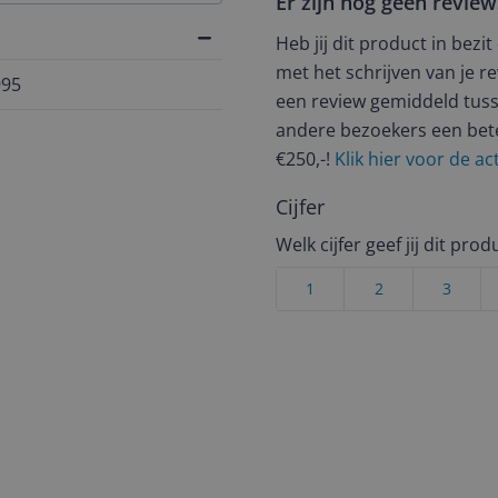
Er zijn nog geen revie
Heb jij dit product in bezi
met het schrijven van je re
995
een review gemiddeld tuss
andere bezoekers een bet
€250,-!
Klik hier voor de a
Cijfer
Welk cijfer geef jij dit prod
1
2
3