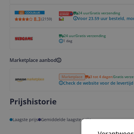
Bekijk product
24 uur
Gratis verzending
Voor 23.59 uur besteld, mo
8.3
(
2159
)
Bekijk product
24 uur
Gratis verzending
1 dag
Marketplace aanbod
Bekijk product
Marketplace
3 tot 4 dagen
Gratis verz
Check de website voor de levertijd
Prijshistorie
Laagste prijs
Gemiddelde laagste prijs
Verantwoor