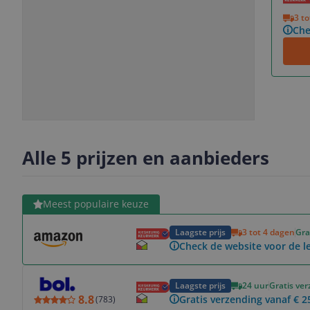
Vorige
Volgende
3 t
Che
Slide
Slide
Slide
Slide
1
2
3
4
Alle 5 prijzen en aanbieders
Bekijk product
Meest populaire keuze
Laagste prijs
3 tot 4 dagen
Gra
Check de website voor de le
Bekijk product
Laagste prijs
24 uur
Gratis ve
8.8
Gratis verzending vanaf € 2
(
783
)