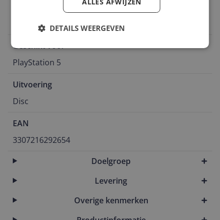
ALLES AFWIJZEN
Editie
Standard Edition
DETAILS WEERGEVEN
Geschikt voor
PlayStation 5
Uitvoering
Disc
EAN
3307216292654
Doelgroep
Levering
Overige kenmerken
Productinformatie