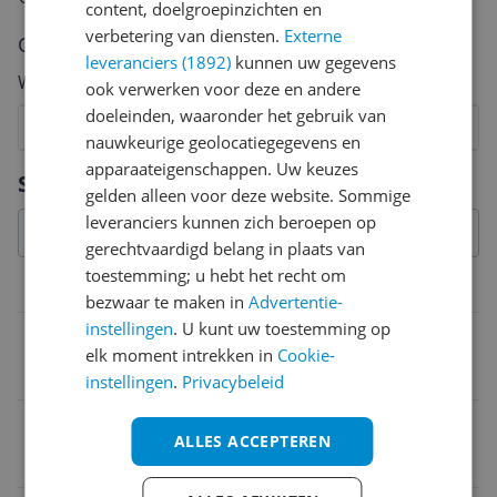
content, doelgroepinzichten en
verbetering van diensten.
Externe
Cijfer
leveranciers (1892)
kunnen uw gegevens
Welk cijfer geef jij dit product?
ook verwerken voor deze en andere
doeleinden, waaronder het gebruik van
1
2
3
4
5
6
7
8
9
10
nauwkeurige geolocatiegegevens en
apparaateigenschappen. Uw keuzes
Vraag 1 van 4
Specificaties
gelden alleen voor deze website. Sommige
leveranciers kunnen zich beroepen op
gerechtvaardigd belang in plaats van
toestemming; u hebt het recht om
Algemeen
bezwaar te maken in
Advertentie-
instellingen
. U kunt uw toestemming op
PEGI-leeftijd
elk moment intrekken in
Cookie-
18
instellingen
.
Privacybeleid
Genre
ALLES ACCEPTEREN
Avontuur