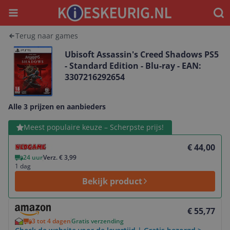
Menu
Waar
Terug naar games
Ubisoft Assassin's Creed Shadows PS5
- Standard Edition - Blu-ray - EAN:
3307216292654
Alle 3 prijzen en aanbieders
Bekijk product
Meest populaire keuze – Scherpste prijs!
€ 44,00
24 uur
Verz. € 3,99
1 dag
Bekijk product
Bekijk product
€ 55,77
3 tot 4 dagen
Gratis verzending