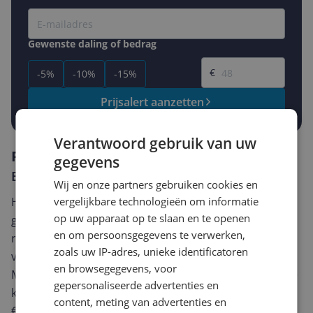
Gewenste daling of bedrag
Gewenste prijs
€
-5%
-10%
-15%
Prijsalert aanzetten
Verantwoord gebruik van uw
Reviews
gegevens
Er zijn nog geen reviews geschreven
Wij en onze partners gebruiken cookies en
vergelijkbare technologieën om informatie
Heb jij dit product in bezit en wil je graag je mening
op uw apparaat op te slaan en te openen
geven? Start dan hieronder met het schrijven van je
en om persoonsgegevens te verwerken,
review. Afhankelijk van de details duurt het schrijven
zoals uw IP-adres, unieke identificatoren
van een review gemiddeld tussen de 3 en 10 minuten.
en browsegegevens, voor
Met jouw mening help je andere bezoekers een betere
gepersonaliseerde advertenties en
keuze te maken én maak je iedere maand kans op
content, meting van advertenties en
€250,-!
Klik hier voor de actievoorwaarden.