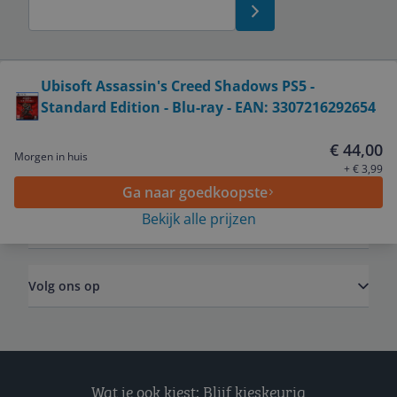
Bekijk product
Ubisoft Assassin's Creed Shadows PS5 -
Standard Edition - Blu-ray - EAN: 3307216292654
Service
€ 44,00
Morgen in huis
Algemeen
+ € 3,99
Ga naar goedkoopste
Bekijk alle prijzen
Zakelijk
Volg ons op
Wat je ook kiest: Blijf kieskeurig