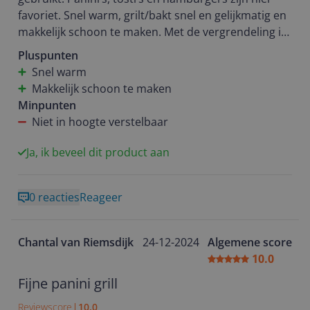
favoriet. Snel warm, grilt/bakt snel en gelijkmatig en
makkelijk schoon te maken. Met de vergrendeling is
het apparaat ook makkelijk op te bergen.
Pluspunten
Enige minpunt is dat het niet in hoogte verstelbaar
Snel warm
is. Verder fijn apparaat, ik kan hem aanbevelen.
Makkelijk schoon te maken
Minpunten
Niet in hoogte verstelbaar
Ja, ik beveel dit product aan
0 reacties
Reageer
Chantal van Riemsdijk
24-12-2024
Algemene score
10.0
Fijne panini grill
Reviewscore
10.0