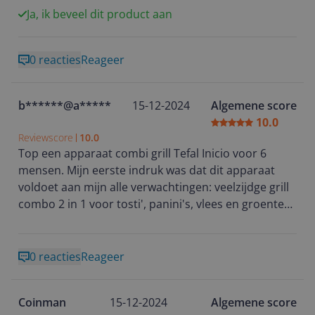
Ja, ik beveel dit product aan
0 reacties
Reageer
b******@a*****
15-12-2024
Algemene score
10.0
Reviewscore
10.0
Top een apparaat combi grill Tefal Inicio voor 6
mensen. Mijn eerste indruk was dat dit apparaat
voldoet aan mijn alle verwachtingen: veelzijdge grill
combo 2 in 1 voor tosti', panini's, vlees en groenten,
snel opgewarmd 2000W, makkelijk schoonmaken
dankzij bakplaten met anti aanbakleeg. Bovendien
de gril geeft zelf aan wanneer hij op hoogste
0 reacties
Reageer
temperatuur staat en is klaar om te bakken. Uniek
gedurende 15 jaar repareerbaar bij 6200 erkende
Coinman
15-12-2024
Algemene score
reparateurs.