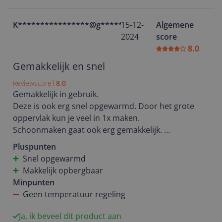
K****************@g********
15-12-
Algemene
2024
score
8.0
Gemakkelijk en snel
Reviewscore
8.0
Gemakkelijk in gebruik.
Deze is ook erg snel opgewarmd. Door het grote
oppervlak kun je veel in 1x maken.
Schoonmaken gaat ook erg gemakkelijk.
Opbergen is handig gemaakt zodat je deze rechtop
Pluspunten
weg kunt zetten. Door het lock systeem klapt deze
Snel opgewarmd
niet open
Makkelijk opbergbaar
Minpunten
Geen temperatuur regeling
Ja, ik beveel dit product aan