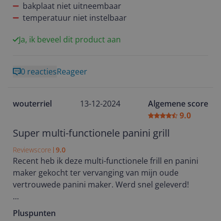
ook tegen om vlees te grillen, maar is persoonlijk.
bakplaat niet uitneembaar
temperatuur niet instelbaar
Ja, ik beveel dit product aan
0 reacties
Reageer
wouterriel
13-12-2024
Algemene score
9.0
Super multi-functionele panini grill
Reviewscore
9.0
Recent heb ik deze multi-functionele frill en panini
maker gekocht ter vervanging van mijn oude
vertrouwede panini maker. Werd snel geleverd!
De eerste indruk is dat dit apparaat voldoet aan alle
Pluspunten
verwachtingen. Hij werkt gemakkelijk, heeft een aan-