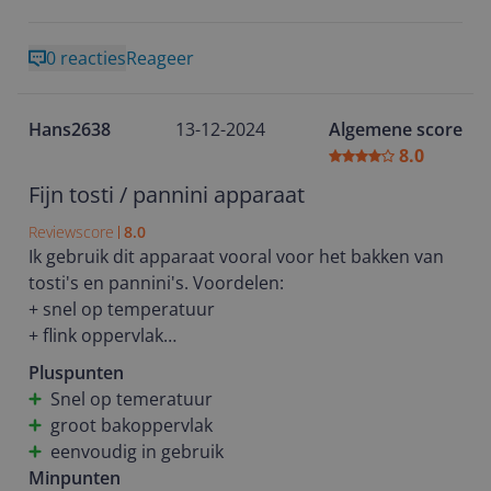
0 reacties
Reageer
Hans2638
13-12-2024
Algemene score
8.0
Fijn tosti / pannini apparaat
Reviewscore
8.0
Ik gebruik dit apparaat vooral voor het bakken van
tosti's en pannini's. Voordelen:
+ snel op temperatuur
+ flink oppervlak
+ makkelijk op te bergen
Pluspunten
+ tosti's snel klaar en goed warm
Snel op temeratuur
+ degelijk apparaat.
groot bakoppervlak
Schoonmaken is niet moeilijk, echter kunnen de
eenvoudig in gebruik
bakplaten niet worden uitgenomen. Dit houdt mij
Minpunten