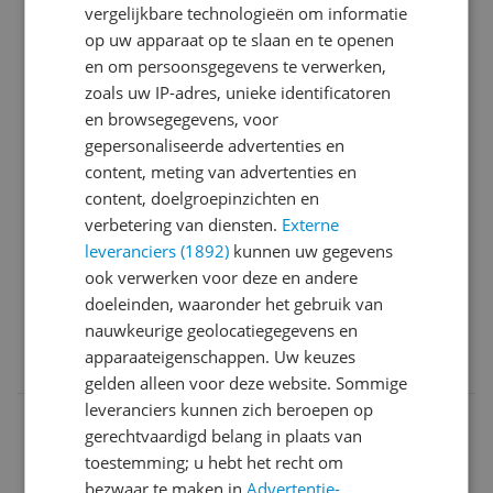
vergelijkbare technologieën om informatie
aan onze verwachtingen. De jongens (12 &amp;13)
op uw apparaat op te slaan en te openen
gebruiken de grill dagelijks om heerlijke tosti’s en
en om persoonsgegevens te verwerken,
panini’s te maken. Maar inmiddels hebben wij hem
zoals uw IP-adres, unieke identificatoren
ook gebruikt voor het grillen van groenten en vlees
Pluspunten
en browsegegevens, voor
waar hij ook prima op gaat. Het lekbakje is ideaal. De
Snel warm
gepersonaliseerde advertenties en
grill is snel goed warm en de gerechten zijn super
Makkelijk schoon
content, meting van advertenties en
snel klaar. Daarnaast is de grill ook makkelijk schoon
Goed resultaat
content, doelgroepinzichten en
te maken. Wij zien wel een flinke energiepiek
Minpunten
verbetering van diensten.
Externe
wanneer de grill aangestaan heeft maar dat hebben
Veel energie
leveranciers (1892)
kunnen uw gegevens
wij er zeker voor over.
ook verwerken voor deze en andere
Ja, ik beveel dit product aan
doeleinden, waaronder het gebruik van
nauwkeurige geolocatiegegevens en
0 reacties
apparaateigenschappen. Uw keuzes
Reageer
gelden alleen voor deze website. Sommige
leveranciers kunnen zich beroepen op
a**********@g********
18-12-
Algemene
gerechtvaardigd belang in plaats van
2024
score
toestemming; u hebt het recht om
8.0
bezwaar te maken in
Advertentie-