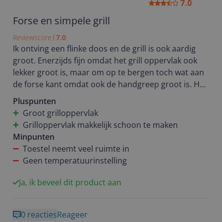
7.0
Forse en simpele grill
Reviewscore
7.0
Ik ontving een flinke doos en de grill is ook aardig
groot. Enerzijds fijn omdat het grill oppervlak ook
lekker groot is, maar om op te bergen toch wat aan
de forse kant omdat ook de handgreep groot is. Het
toestel kent geen temperatuurinstelling en wordt
Pluspunten
lekker snel warm. Ik mis de temperatuurinstelling
Groot grilloppervlak
niet, maar kan me voorstellen dat voor sommige
Grilloppervlak makkelijk schoon te maken
gerechten dat handig kan zijn. Hier in huis worden
Minpunten
alleen tosties en pannini's gemaakt dus wij vinden
Toestel neemt veel ruimte in
het prima. Schoonmaken gaat ook makkelijk door de
Geen temperatuurinstelling
antiaanbaklasg. De bakplaat kan niet worden
verwijderd. Ik verwacht dat op den duur het
Ja, ik beveel dit product aan
apparaat toch wat vettig zal worden omdat de walm
overal langs gaat.
0 reacties
Reageer