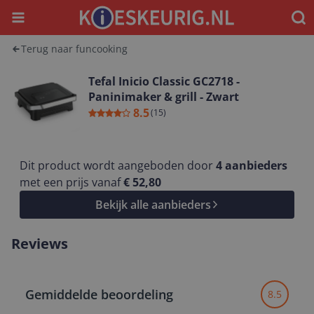
Menu
Waar
Terug naar funcooking
Tefal Inicio Classic GC2718 -
Paninimaker & grill - Zwart
8.5
(
15
)
Dit product wordt aangeboden door
4
aanbieders
met een prijs vanaf
€ 52,80
Bekijk alle aanbieders
Reviews
Gemiddelde beoordeling
8.5