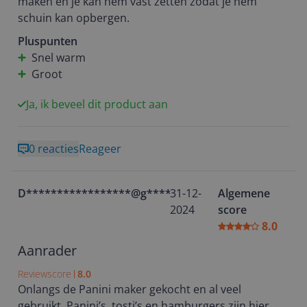
maken en je kan hem vast zetten zodat je hem
schuin kan opbergen.
Pluspunten
Snel warm
Groot
Ja, ik beveel dit product aan
0 reacties
Reageer
D*****************@g********
31-12-
Algemene
2024
score
8.0
Aanrader
Reviewscore
8.0
Onlangs de Panini maker gekocht en al veel
gebruikt. Panini’s, tosti’s en hamburgers zijn hier