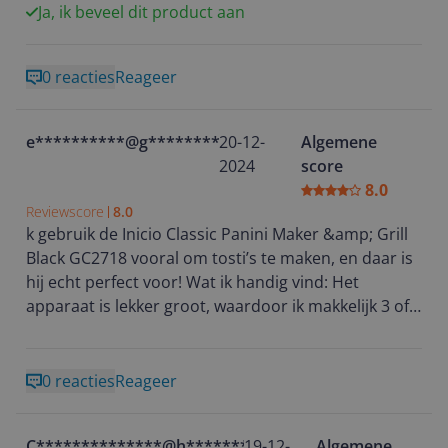
Ja, ik beveel dit product aan
0 reacties
Reageer
e**********@g********
20-12-
Algemene
2024
score
8.0
Reviewscore
8.0
k gebruik de Inicio Classic Panini Maker &amp; Grill
Black GC2718 vooral om tosti’s te maken, en daar is
hij echt perfect voor! Wat ik handig vind: Het
apparaat is lekker groot, waardoor ik makkelijk 3 of
zelfs 4 tosti’s tegelijk kan maken. Ideaal als je snel
voor meerdere mensen iets op tafel wilt zetten. Hij
warmt snel op en maakt de tosti’s mooi goudbruin
0 reacties
Reageer
en knapperig. Je kunt er ook prima verschillende
soorten brood mee gebruiken dankzij de ruime
C**************@h**********
19-12-
Algemene