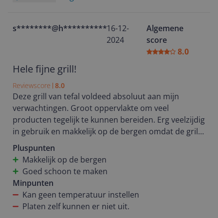
s********@h**********
16-12-
Algemene
2024
score
8.0
Hele fijne grill!
Reviewscore
8.0
Deze grill van tefal voldeed absoluut aan mijn
verwachtingen. Groot oppervlakte om veel
producten tegelijk te kunnen bereiden. Erg veelzijdig
in gebruik en makkelijk op de bergen omdat de grill
rechtop kan staan. De platen zelf kunnen er helaas
Pluspunten
niet uit maar het opvang bakje is erg handige en kan
Makkelijk op de bergen
wel in de vaatwasser.
Goed schoon te maken
Minpunten
Kan geen temperatuur instellen
Platen zelf kunnen er niet uit.