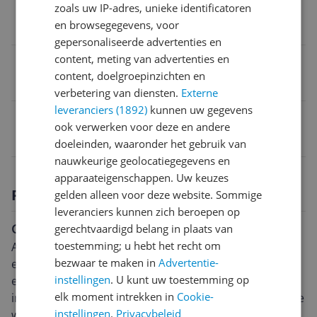
Type koffie
zoals uw IP-adres, unieke identificatoren
en browsegegevens, voor
Gemalen koffie
gepersonaliseerde advertenties en
content, meting van advertenties en
Gebruiksgemak
content, doelgroepinzichten en
Automatische druppelstop
verbetering van diensten.
Externe
leveranciers (1892)
kunnen uw gegevens
EAN
ook verwerken voor deze en andere
3602827019455
doeleinden, waaronder het gebruik van
nauwkeurige geolocatiegegevens en
apparaateigenschappen. Uw keuzes
Productomschrijving
gelden alleen voor deze website. Sommige
leveranciers kunnen zich beroepen op
Gemakkelijk koffie zetten voor één
gerechtvaardigd belang in plaats van
toestemming; u hebt het recht om
Als koffieliefhebber weet je hoe belangrijk het is om
bezwaar te maken in
Advertentie-
een goed apparaat te hebben. De Clatronic KA 3356 is
instellingen
. U kunt uw toestemming op
een compacte filterkoffiezetter die perfect is voor
elk moment intrekken in
Cookie-
individuen die snel en eenvoudig een enkel kopje koffie
instellingen
.
Privacybeleid
willen bereiden. Een handig hulpmiddel voor de