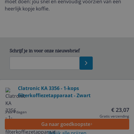
moet doen: jou snel en eenvoudig voorzien van een
heerlijk kopje koffie.
Schrijf je in voor onze nieuwsbrief
Bekijk product
Clatronic KA 3356 - 1-kops
filterkoffiezetapparaat - Zwart
Service
€ 23,07
3 tot 4 dagen
Algemeen
Gratis verzending
Ga naar goedkoopste
Bekijk alle prijzen