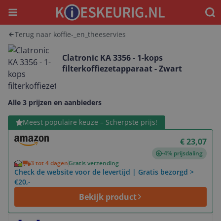
Menu
Waar
Terug naar koffie-_en_theeservies
Clatronic KA 3356 - 1-kops
filterkoffiezetapparaat - Zwart
Alle 3 prijzen en aanbieders
Bekijk product
Meest populaire keuze – Scherpste prijs!
€ 23,07
-4% prijsdaling
3 tot 4 dagen
Gratis verzending
Check de website voor de levertijd | Gratis bezorgd >
€20,-
Bekijk product
Bekijk product