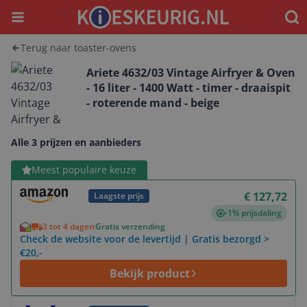
Menu
Waar
Terug naar toaster-ovens
Ariete 4632/03 Vintage Airfryer & Oven
- 16 liter - 1400 Watt - timer - draaispit
- roterende mand - beige
Alle 3 prijzen en aanbieders
Bekijk product
Meest populaire keuze
€ 127,72
Laagste prijs
-1% prijsdaling
3 tot 4 dagen
Gratis verzending
Check de website voor de levertijd | Gratis bezorgd >
€20,-
Bekijk product
Bekijk product