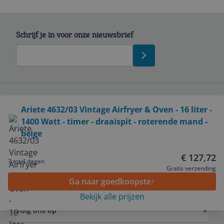
Schrijf je in voor onze nieuwsbrief
Bekijk product
Ariete 4632/03 Vintage Airfryer & Oven - 16 liter -
Service
1400 Watt - timer - draaispit - roterende mand -
beige
Algemeen
€ 127,72
3 tot 4 dagen
Gratis verzending
Zakelijk
Ga naar goedkoopste
Bekijk alle prijzen
Volg ons op