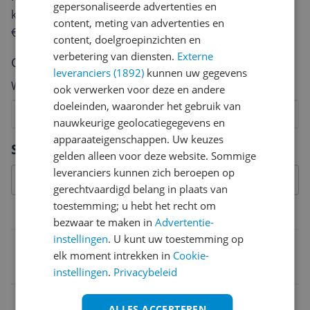
gepersonaliseerde advertenties en
keuze te maken én maak je iedere maand kans op
content, meting van advertenties en
€250,-!
Klik hier voor de actievoorwaarden.
content, doelgroepinzichten en
verbetering van diensten.
Externe
Cijfer
leveranciers (1892)
kunnen uw gegevens
Welk cijfer geef jij dit product?
ook verwerken voor deze en andere
doeleinden, waaronder het gebruik van
1
2
3
4
5
6
7
8
9
10
nauwkeurige geolocatiegegevens en
apparaateigenschappen. Uw keuzes
Vraag 1 van 4
Specificaties
gelden alleen voor deze website. Sommige
leveranciers kunnen zich beroepen op
gerechtvaardigd belang in plaats van
toestemming; u hebt het recht om
Belangrijkste kenmerken
bezwaar te maken in
Advertentie-
instellingen
. U kunt uw toestemming op
Onderhoud
elk moment intrekken in
Cookie-
Afneembare kom/kan
instellingen
.
Privacybeleid
Functies
ALLES ACCEPTEREN