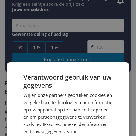
Krijg een seintje zodra de prijs zakt
Jouw e-mailadres
Gewenste daling of bedrag
Gewenste prijs
€
-5%
-10%
-15%
Prijsalert aanzetten
Verantwoord gebruik van uw
Reviews
gegevens
Er zijn nog geen reviews geschreven
Wij en onze partners gebruiken cookies en
vergelijkbare technologieën om informatie
Heb jij dit product in bezit en wil je graag je mening
op uw apparaat op te slaan en te openen
geven? Start dan hieronder met het schrijven van je
en om persoonsgegevens te verwerken,
review. Afhankelijk van de details duurt het schrijven
zoals uw IP-adres, unieke identificatoren
van een review gemiddeld tussen de 3 en 10 minuten.
en browsegegevens, voor
Met jouw mening help je andere bezoekers een betere