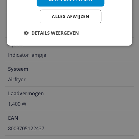
Frituren
ALLES AFWIJZEN
Aantal pannen
1
DETAILS WEERGEVEN
Opties
Indicator lampje
Systeem
Airfryer
Laadvermogen
1.400 W
EAN
8003705122437