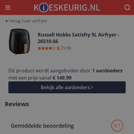
Menu
Waar
Terug naar airfryer
Russell Hobbs Satisfry 5L Airfryer -
26510-56
8.7
(
19
)
Dit product wordt aangeboden door
1
aanbieders
met een prijs vanaf
€ 149,99
Bekijk alle aanbieders
Reviews
Gemiddelde beoordeling
8.7