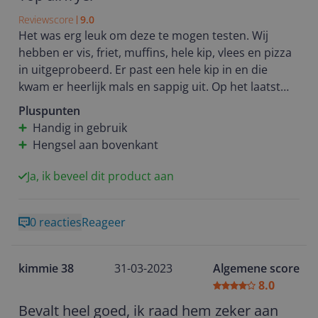
Reviewscore
9.0
Het was erg leuk om deze te mogen testen. Wij
hebben er vis, friet, muffins, hele kip, vlees en pizza
in uitgeprobeerd. Er past een hele kip in en die
kwam er heerlijk mals en sappig uit. Op het laatst
ook wat groentjes bijgedaan en dat was ook erg
Pluspunten
lekker geworden. De muffins kwamen er ook erg
Handig in gebruik
goed uit, goed gebakken en smeuig. De frietjes vind
Hengsel aan bovenkant
ik het lekkerst uit de airfryer. Ze worden lekker
cripsy en zijn totaal niet vettig, want je hoeft geen
Ja, ik beveel dit product aan
olie te gebruiken. De vis kwam er net zo goed uit,
ook sappig en zacht. Deze heb ik allemaal
0 reacties
Reageer
geprobeerd op de voorgeprogrammeerde functies.
Die werken erg goed en zijn handig en snel. Op
handmatige tijd en temperatuur heb ik ook nog
kimmie 38
31-03-2023
Algemene score
pizza erin gebakken. Die kwam er nog lekkerder uit
8.0
dan uit de oven. Was helemaal niet hard, maar
crispy en zacht.
Bevalt heel goed, ik raad hem zeker aan