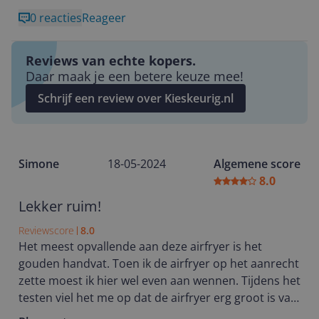
tegenvaller is dat de mand soms moeilijk terug te
0 reacties
Reageer
plaatsen is, wat een beetje frustrerend kan zijn. Ook
toont het zwarte kunststof snel vingerafdrukken en
stof, maar dat is met een doekje zo weer schoon. Al
Reviews van echte kopers.
met al een zeer fijn product!
Daar maak je een betere keuze mee!
Schrijf een review over Kieskeurig.nl
Simone
18-05-2024
Algemene score
8.0
Lekker ruim!
Reviewscore
8.0
Het meest opvallende aan deze airfryer is het
gouden handvat. Toen ik de airfryer op het aanrecht
zette moest ik hier wel even aan wennen. Tijdens het
testen viel het me op dat de airfryer erg groot is van
binnen, terwijl hij op het aanrecht niet enorm groot