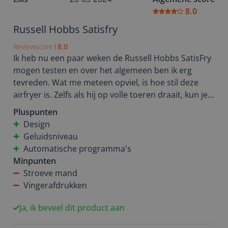
met de airfryer en beveel ik deze ook zeker aan!! Ik
8.0
kan zeker niet meer zonder.
Russell Hobbs Satisfry
Reviewscore
8.0
Ik heb nu een paar weken de Russell Hobbs SatisFry
mogen testen en over het algemeen ben ik erg
tevreden. Wat me meteen opviel, is hoe stil deze
airfryer is. Zelfs als hij op volle toeren draait, kun je
nog een normaal gesprek voeren in de keuken, dit
Pluspunten
was bij mijn andere airfryer wel anders. Het design
Design
is strak en modern, wat goed past bij mijn
Geluidsniveau
keukeninrichting. Een groot pluspunt vind ik dat de
Automatische programma's
plateau in de mand makkelijk los te halen is.
Minpunten
Hierdoor is hij goed schoon te maken en daarnaast
Stroeve mand
kan de bak ook gewoon in de vaatwasser, wat een
Vingerafdrukken
hoop gedoe scheelt. De automatische programma's
zijn erg handig en werken goed, je hoeft er zelf bijna
Ja, ik beveel dit product aan
niet meer over na te denken. De enige echte