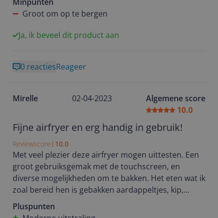
Minpunten
bak. Hierdoor kan je hem niet instellen zonder dat
Groot om op te bergen
de bak er al in zit.
Het apparaat is in zijn geheel best groot. Je hebt
Ja, ik beveel dit product aan
ruimte nodig om hem op te bergen.
0 reacties
Reageer
Mirelle
02-04-2023
Algemene score
10.0
Fijne airfryer en erg handig in gebruik!
Reviewscore
10.0
Met veel plezier deze airfryer mogen uittesten. Een
groot gebruiksgemak met de touchscreen, en
diverse mogelijkheden om te bakken. Het eten wat ik
zoal bereid hen is gebakken aardappeltjes, kip,
appeltaart, en broodjes. Het komt mooi gebruind uit
Pluspunten
de airfryer en is ook snel klaar! De smaak is prima en