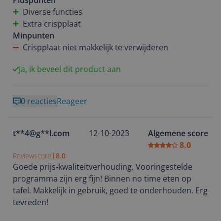
Pluspunten
verwarmen of ontdooien. Makkelijk in gebruik en
Schoonmaken is gemakkelijk, Dat doe ik na elk
Diverse functies
makkelijk schoon te maken.
gebruik en zo blijft hij mooi schoon.
Extra crispplaat
Minpunten
Crispplaat niet makkelijk te verwijderen
Ja, ik beveel dit product aan
0 reacties
Reageer
t**4@g**l.com
12-10-2023
Algemene score
8.0
Reviewscore
8.0
Goede prijs-kwaliteitverhouding. Vooringestelde
programma zijn erg fijn! Binnen no time eten op
tafel. Makkelijk in gebruik, goed te onderhouden. Erg
tevreden!