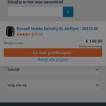
Schrijf je in voor onze nieuwsbrief
Bekijk product
Russell Hobbs Satisfry 5L Airfryer - 26510-56
8.7
(
19
)
Service
€ 149,99
Morgen in huis
Gratis verzending
Ga naar goedkoopste
Algemeen
Bekijk alle prijzen
Zakelijk
Volg ons op