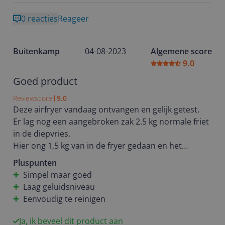
0 reacties
Reageer
Buitenkamp
04-08-2023
Algemene score
9.0
Goed product
Reviewscore
9.0
Deze airfryer vandaag ontvangen en gelijk getest.
Er lag nog een aangebroken zak 2.5 kg normale friet
in de diepvries.
Hier ong 1,5 kg van in de fryer gedaan en het
automatische programma geselecteerd 200°C 25
Pluspunten
min.
Simpel maar goed
Het geluid is niet hinderlijk het is wel te horen.
Laag geluidsniveau
De instellingen zijn duidelijk en overzichtelijk.
Eenvoudig te reinigen
Het resultaat viel mij erg mee, frietjes waren krokant
en knapperig op een schaal tot 10 invergelijk met
Ja, ik beveel dit product aan