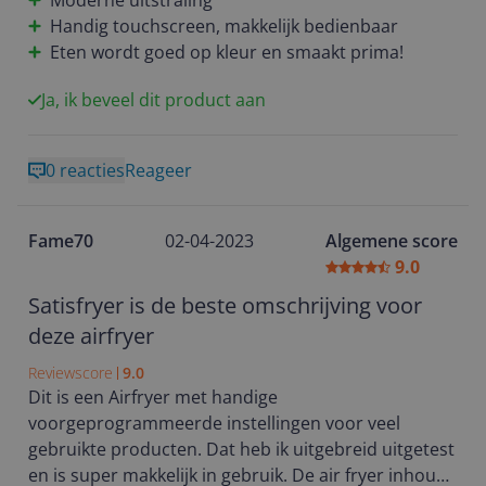
Moderne uitstraling
is een fijne aanvulling . Het apparaat ziet er mooi en
Handig touchscreen, makkelijk bedienbaar
modern uit en zeker handig met handvat!
Eten wordt goed op kleur en smaakt prima!
Ja, ik beveel dit product aan
0 reacties
Reageer
Fame70
02-04-2023
Algemene score
9.0
Satisfryer is de beste omschrijving voor
deze airfryer
Reviewscore
9.0
Dit is een Airfryer met handige
voorgeprogrammeerde instellingen voor veel
gebruikte producten. Dat heb ik uitgebreid uitgetest
en is super makkelijk in gebruik. De air fryer inhoud