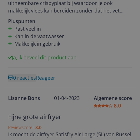
uitneembare crispyplaat bij waardoor je ook
makkelijk vlees kan bereiden zonder dat het vet
wordt. De knopjes spreken voor zich waardoor je
Pluspunten
makkelijk met de airfryer aan de slag kan. Als je klaar
Past veel in
bent met de airfryer doe je de bak in de vaatwasser
Kan in de vaatwasser
en hij is weet helemaal schoon. Aan de airfryer zit
Makkelijk in gebruik
een handvat waardoor je hem makkelijk uit je kast
kan halen. Wij zijn enthousiast. Het recept van de
Ja, ik beveel dit product aan
brownie die erbij zat is zeker de moeite waard om te
proberen!
0 reacties
Reageer
Lisanne Bons
01-04-2023
Algemene score
8.0
Fijne grote airfryer
Reviewscore
8.0
Ik mocht de airfryer Satisfry Air Large (5L) van Russel