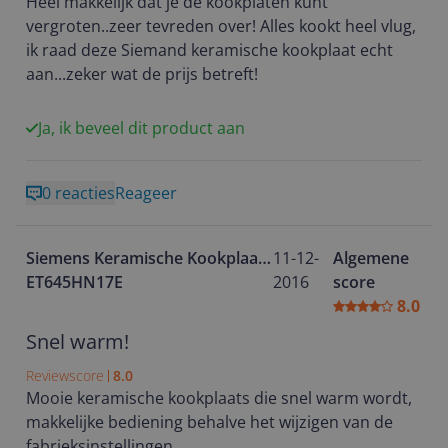
Heel makkelijk dat je de kookplaten kunt
vergroten..zeer tevreden over! Alles kookt heel vlug,
ik raad deze Siemand keramische kookplaat echt
aan...zeker wat de prijs betreft!
Ja, ik beveel dit product aan
0 reacties
Reageer
Siemens Keramische Kookplaat
11-12-
Algemene
ET645HN17E
2016
score
8.0
Snel warm!
Reviewscore
8.0
Mooie keramische kookplaats die snel warm wordt,
makkelijke bediening behalve het wijzigen van de
fabrieksinstellingen