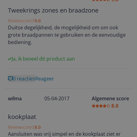
Tweekrings zones en braadzone
Reviewscore
9.0
Duitse degelijkheid, de mogelijkheid om om ook
grote braadpannen te gebruiken en de eenvoudige
bediening.
Ja, ik beveel dit product aan
0 reacties
Reageer
wilma
05-04-2017
Algemene score
8.0
kookplaat
Reviewscore
8.0
Aansluiten was vrij simpel en de kookplaat ziet er