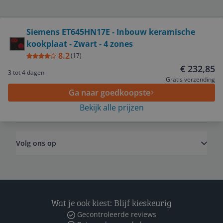
Bekijk product
Siemens ET645HN17E - Inbouw keramische
kookplaat - Zwart - 4 zones
Service
8.2
(
17
)
€ 232,85
3 tot 4 dagen
Algemeen
Gratis verzending
Ga naar goedkoopste
Bekijk alle prijzen
Zakelijk
Volg ons op
Wat je ook kiest: Blijf kieskeurig
Gecontroleerde reviews