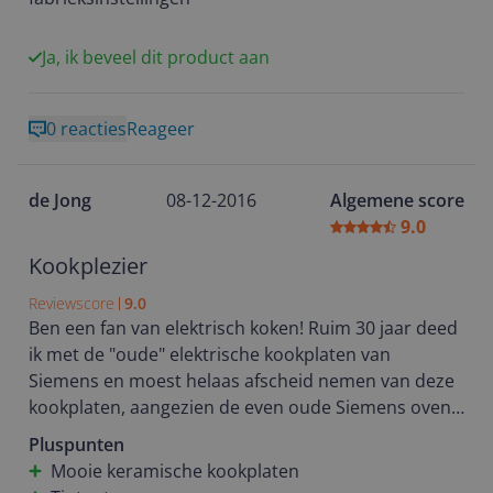
Ja, ik beveel dit product aan
0 reacties
Reageer
de Jong
08-12-2016
Algemene score
9.0
Kookplezier
Reviewscore
9.0
Ben een fan van elektrisch koken! Ruim 30 jaar deed
ik met de "oude" elektrische kookplaten van
Siemens en moest helaas afscheid nemen van deze
kookplaten, aangezien de even oude Siemens oven
niet meer goed sloot en deze combinatie werd niet
Pluspunten
meer geleverd. Heb nu weer voor het merk Siemens
Mooie keramische kookplaten
gekozen voor de bakplaten (evenals een Siemens