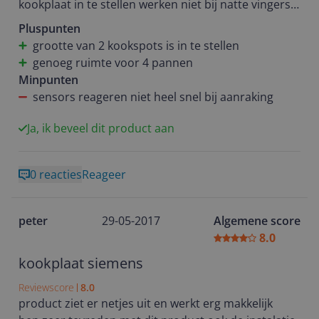
kookplaat in te stellen werken niet bij natte vingers
en ook met droge handen is het soms even zoeken
Pluspunten
naar de juiste druk/aanraking voordat ze reageren.
grootte van 2 kookspots is in te stellen
Eenmaal ingesteld zijnde platen snel op
genoeg ruimte voor 4 pannen
temperatuur. Veder prima.
Minpunten
sensors reageren niet heel snel bij aanraking
Ja, ik beveel dit product aan
0 reacties
Reageer
peter
29-05-2017
Algemene score
8.0
kookplaat siemens
Reviewscore
8.0
product ziet er netjes uit en werkt erg makkelijk