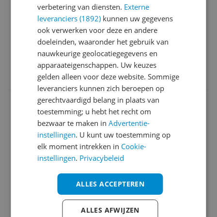
verbetering van diensten.
Externe
braadslee optie
leveranciers (1892)
kunnen uw gegevens
grotere pit aanpassen
ook verwerken voor deze en andere
Minpunten
doeleinden, waaronder het gebruik van
aan/uit knop hard moeten indrukken
nauwkeurige geolocatiegegevens en
apparaateigenschappen. Uw keuzes
0 reacties
Reageer
gelden alleen voor deze website. Sommige
leveranciers kunnen zich beroepen op
gerechtvaardigd belang in plaats van
Happy Cooker
31-12-2016
Algemene score
toestemming; u hebt het recht om
9.0
bezwaar te maken in
Advertentie-
Goede keuze, goede
instellingen
. U kunt uw toestemming op
prijs/kwaliteitsverhouding
elk moment intrekken in
Cookie-
instellingen
.
Privacybeleid
Reviewscore
9.0
Gekocht als vervanger van onze oude Halogeen
ALLES ACCEPTEREN
kookplaat. Heeft dezelfde kookpunt mogelijkheden
als onze oude kookplaat. Bevalt prima. Goed
instelbaar en afleesbaar. We waren knoppen
ALLES AFWIJZEN