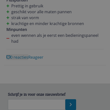
Pluspunten
wanneer een plaat nog warm is. Maakt vanwege het
Prettig in gebruik
gladde en strakke oppervlakte gemakkelijk schoon.
geschikt voor alle maten pannen
Kortom een goede keuze. Daarbij komt dat ik al
strak van vorm
vaker een Siemens kookplaat heb gehad en mij die
krachtige en minder krachtige bronnen
qua levensduur en gebruik uitstekend is bevallen.
Minpunten
even wennen als je eerst een bedieningspaneel
had
0 reacties
Reageer
Schrijf je in voor onze nieuwsbrief