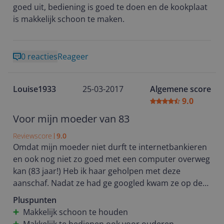
goed uit, bediening is goed te doen en de kookplaat
is makkelijk schoon te maken.
0 reacties
Reageer
Louise1933
25-03-2017
Algemene score
9.0
Voor mijn moeder van 83
Reviewscore
9.0
Omdat mijn moeder niet durft te internetbankieren
en ook nog niet zo goed met een computer overweg
kan (83 jaar!) Heb ik haar geholpen met deze
aanschaf. Nadat ze had ge googled kwam ze op deze
kookplaat uit. Nu wordt hij voor haar nog
Pluspunten
ingebouwd, en ik weet zeker dat ze er plezier aan
Makkelijk schoon te houden
gaat beleven. Goede en vlotte service van coolblue.