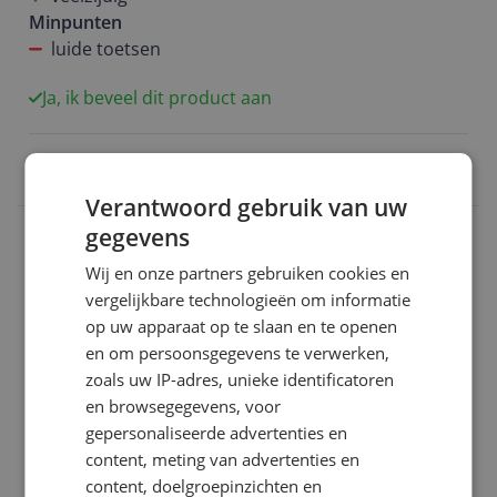
Minpunten
luide toetsen
Ja, ik beveel dit product aan
0 reacties
Reageer
Verantwoord gebruik van uw
gegevens
Joschi
04-01-2017
Algemene score
9.0
Wij en onze partners gebruiken cookies en
vergelijkbare technologieën om informatie
Grote plaat met meerdere opties.
op uw apparaat op te slaan en te openen
Reviewscore
9.0
en om persoonsgegevens te verwerken,
Fijne plaat met een goede optie voor een
zoals uw IP-adres, unieke identificatoren
braadslede. Ook prettig dat je de pit kan aanpassen
en browsegegevens, voor
aan de grote van de pan. Temperatuurregeling
gepersonaliseerde advertenties en
werkt ook goed.
content, meting van advertenties en
content, doelgroepinzichten en
Pluspunten