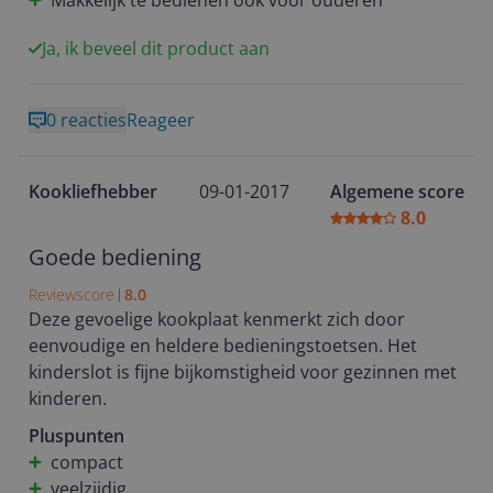
Makkelijk te bedienen ook voor ouderen
Inmiddels heeft ze hem in gebruik en vind de
bediening goed te doen en hij is makkelijk schoon te
Ja, ik beveel dit product aan
maken. Kortom een goede keus
0 reacties
Reageer
Kookliefhebber
09-01-2017
Algemene score
8.0
Goede bediening
Reviewscore
8.0
Deze gevoelige kookplaat kenmerkt zich door
eenvoudige en heldere bedieningstoetsen. Het
kinderslot is fijne bijkomstigheid voor gezinnen met
kinderen.
Pluspunten
compact
veelzijdig