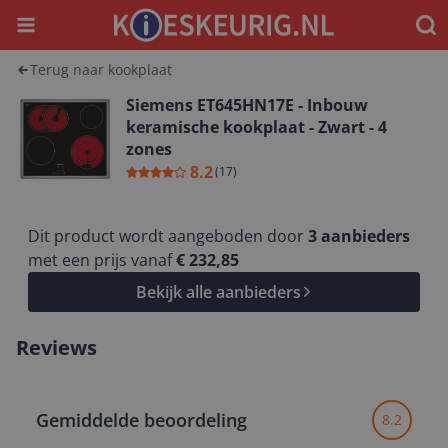
Menu
Waar
Terug naar kookplaat
Siemens ET645HN17E - Inbouw
keramische kookplaat - Zwart - 4
zones
8.2
(
17
)
Dit product wordt aangeboden door
3
aanbieders
met een prijs vanaf
€ 232,85
Bekijk alle aanbieders
Reviews
Gemiddelde beoordeling
8.2