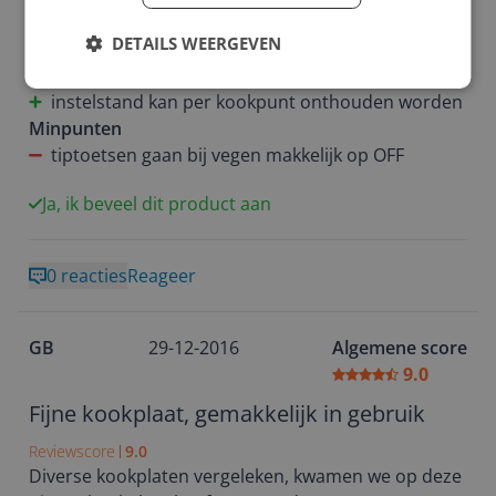
gewend, maar tiptoets bediening went snel. (We
Pluspunten
wilden absoluut geen knoppen OP het
DETAILS WEERGEVEN
tiptoetsen bediening
kookoppervlak
bij/af schakelen extra ring
instelstand kan per kookpunt onthouden worden
Minpunten
tiptoetsen gaan bij vegen makkelijk op OFF
Ja, ik beveel dit product aan
0 reacties
Reageer
GB
29-12-2016
Algemene score
9.0
Fijne kookplaat, gemakkelijk in gebruik
Reviewscore
9.0
Diverse kookplaten vergeleken, kwamen we op deze