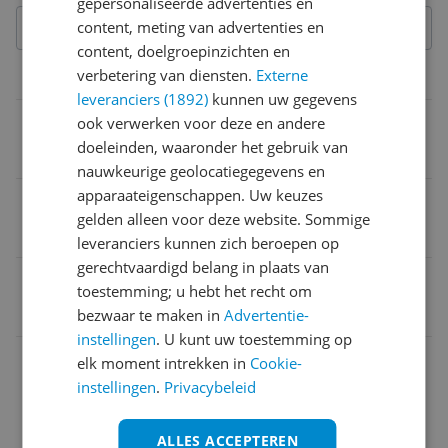
gepersonaliseerde advertenties en
content, meting van advertenties en
content, doelgroepinzichten en
verbetering van diensten.
Externe
Overige kenmerken
leveranciers (1892)
kunnen uw gegevens
Kleur
ook verwerken voor deze en andere
doeleinden, waaronder het gebruik van
Zwart
nauwkeurige geolocatiegegevens en
apparaateigenschappen. Uw keuzes
Verpakkingsinhoud
gelden alleen voor deze website. Sommige
1 stuk(s)
leveranciers kunnen zich beroepen op
gerechtvaardigd belang in plaats van
EAN
toestemming; u hebt het recht om
8421078033110
bezwaar te maken in
Advertentie-
instellingen
. U kunt uw toestemming op
elk moment intrekken in
Cookie-
instellingen
.
Privacybeleid
ALLES ACCEPTEREN