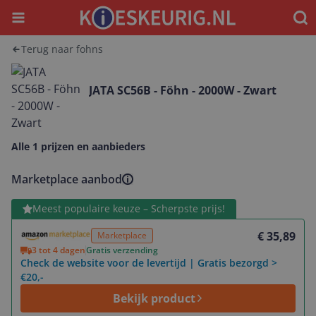
Menu
Waar
Terug naar fohns
JATA SC56B - Föhn - 2000W - Zwart
Alle 1 prijzen en aanbieders
Marketplace aanbod
Bekijk product
Meest populaire keuze – Scherpste prijs!
€ 35,89
Marketplace
3 tot 4 dagen
Gratis verzending
Check de website voor de levertijd | Gratis bezorgd >
€20,-
Bekijk product