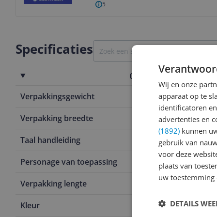
5
Specificaties
Verantwoor
Overige kenmerken
Wij en onze part
Verpakkingsgewicht
apparaat op te s
360 g
identificatoren e
Verpakking breedte
22,2 cm
advertenties en c
(1892)
kunnen uw 
Taal handleiding
Universeel
gebruik van nauw
voor deze websit
Personage van toepassing
Nee
plaats van toest
uw toestemming 
Verpakking lengte
54,8 cm
DETAILS WE
Kleur
Zwart