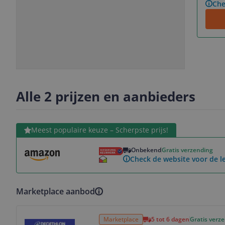
Che
Slide
Slide
Slide
1
2
3
Alle 2 prijzen en aanbieders
Bekijk product
Meest populaire keuze – Scherpste prijs!
Onbekend
Gratis verzending
Check de website voor de le
Marketplace aanbod
Bekijk product
Marketplace
5 tot 6 dagen
Gratis verz