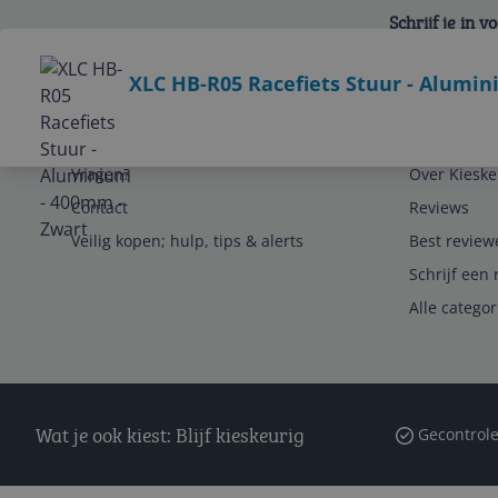
Schrijf je in 
Bekijk product
XLC HB-R05 Racefiets Stuur - Alumi
Service
Algemeen
Vragen?
Over Kieske
Contact
Reviews
Veilig kopen; hulp, tips & alerts
Best review
Schrijf een 
Alle catego
Wat je ook kiest: Blijf kieskeurig
Gecontrole