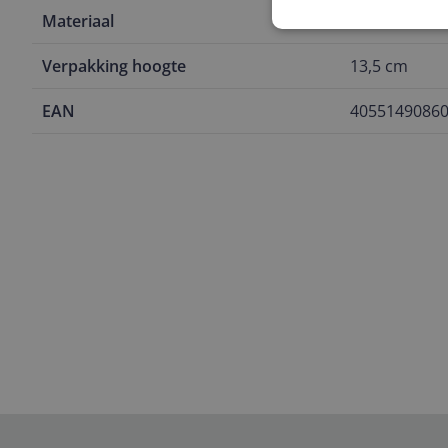
Materiaal
Carbon
Verpakking hoogte
13,5 cm
EAN
4055149086