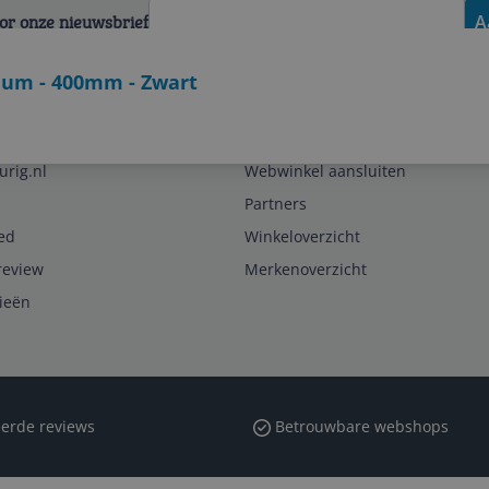
voor onze nieuwsbrief
A
nium - 400mm - Zwart
Zakelijk
urig.nl
Webwinkel aansluiten
Partners
ed
Winkeloverzicht
review
Merkenoverzicht
rieën
erde reviews
Betrouwbare webshops