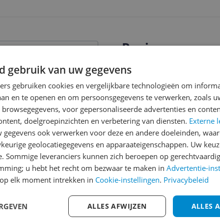
Reviews
Er zijn nog geen revie
d gebruik van uw gegevens
Heb jij dit product in bezi
ners gebruiken cookies en vergelijkbare technologieën om inform
met het schrijven van je re
laan en te openen en om persoonsgegevens te verwerken, zoals uw
een review gemiddeld tuss
n browsegegevens, voor gepersonaliseerde advertenties en conten
andere bezoekers een bet
ontent, doelgroepinzichten en verbetering van diensten.
Externe l
€250,-!
Klik hier voor de a
gegevens ook verwerken voor deze en andere doeleinden, waar
keurige geolocatiegegevens en apparaateigenschappen. Uw keuze
Cijfer
e. Sommige leveranciers kunnen zich beroepen op gerechtvaardig
emming; u hebt het recht om bezwaar te maken in
Welk cijfer geef jij dit prod
Advertentie-ins
op elk moment intrekken in
Cookie-instellingen
.
Privacybeleid
1
2
3
ERGEVEN
ALLES AFWIJZEN
ALLES 