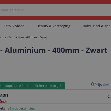
Foto & Video
Beauty & Verzorging
Baby, kind & sp
Stuur - Aluminium - 400mm - Zwart
Er zijn geen categorieën gevonden.
 - Aluminium - 400mm - Zwart
Er zijn geen producten gevonden.
product
Prijsalert
Er zijn geen artikelen gevonden.
st populaire keuze – Scherpste prijs!
€
ekend
Gratis verzending