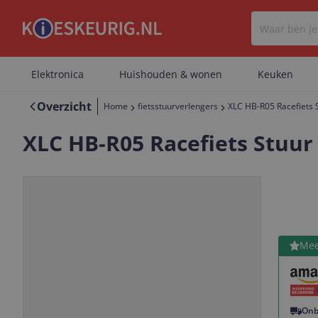
Elektronica
Huishouden & wonen
Keuken
Overzicht
Home
fietsstuurverlengers
XLC HB-R05 Racefiets 
XLC HB-R05 Racefiets Stuur
Bekijk 
Mee
Vorige
Volgende
Onb