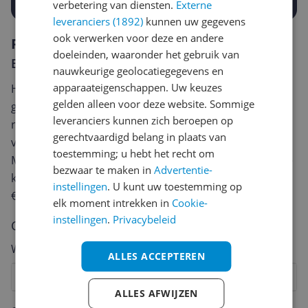
verbetering van diensten.
Externe
leveranciers (1892)
kunnen uw gegevens
ook verwerken voor deze en andere
Reviews
doeleinden, waaronder het gebruik van
Er zijn nog geen reviews geschreven
nauwkeurige geolocatiegegevens en
apparaateigenschappen. Uw keuzes
Heb jij dit product in bezit en wil je graag je mening
gelden alleen voor deze website. Sommige
geven? Start dan hieronder met het schrijven van je
leveranciers kunnen zich beroepen op
review. Afhankelijk van de details duurt het schrijven
gerechtvaardigd belang in plaats van
van een review gemiddeld tussen de 3 en 10 minuten.
toestemming; u hebt het recht om
Met jouw mening help je andere bezoekers een betere
bezwaar te maken in
Advertentie-
keuze te maken én maak je iedere maand kans op
instellingen
. U kunt uw toestemming op
€250,-!
Klik hier voor de actievoorwaarden.
elk moment intrekken in
Cookie-
instellingen
.
Privacybeleid
Cijfer
Welk cijfer geef jij dit product?
ALLES ACCEPTEREN
1
2
3
4
5
6
7
8
9
10
ALLES AFWIJZEN
Vraag 1 van 4