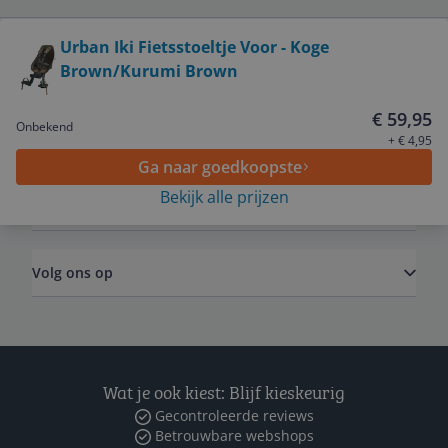
Bekijk product
Urban Iki Fietsstoeltje Voor - Koge
Brown/Kurumi Brown
Service
€ 59,95
Onbekend
Algemeen
+ € 4,95
Ga naar goedkoopste
Bekijk alle prijzen
Zakelijk
Volg ons op
Wat je ook kiest: Blijf kieskeurig
Gecontroleerde reviews
Betrouwbare webshops