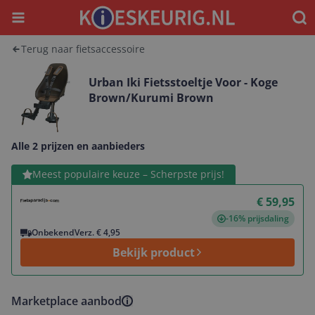
Menu
Waar
Terug naar fietsaccessoire
Urban Iki Fietsstoeltje Voor - Koge
Brown/Kurumi Brown
Alle 2 prijzen en aanbieders
Bekijk product
Meest populaire keuze – Scherpste prijs!
€ 59,95
-16% prijsdaling
Onbekend
Verz. € 4,95
Bekijk product
Marketplace aanbod