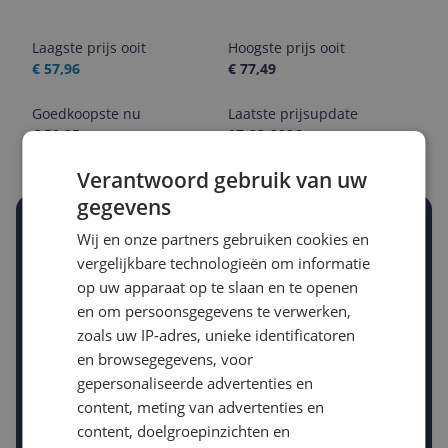
Laagste prijs ooit
Hoogste prijs ooit
€ 57,96
€ 77,49
Goedkoopste nu
Laatste prijsupdate
€ 59,95
07-08-2026
Verantwoord gebruik van uw
gegevens
Stel een alert in en mis geen prijsdaling
Wij en onze partners gebruiken cookies en
Krijg een seintje zodra de prijs zakt
vergelijkbare technologieën om informatie
Jouw e-mailadres
op uw apparaat op te slaan en te openen
en om persoonsgegevens te verwerken,
zoals uw IP-adres, unieke identificatoren
Gewenste daling of bedrag
en browsegegevens, voor
Gewenste prijs
gepersonaliseerde advertenties en
€
-5%
-10%
-15%
content, meting van advertenties en
content, doelgroepinzichten en
Prijsalert aanzetten